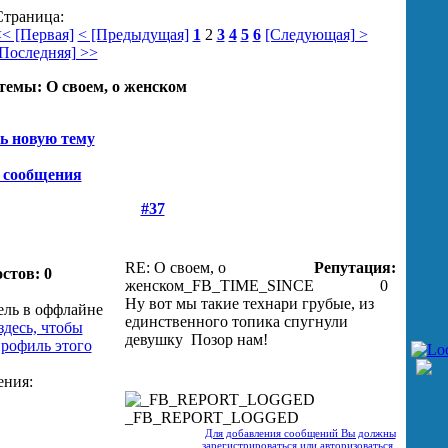
Страница:
< [Первая]
< [Предыдущая]
1
2
3
4
5
6
[Следующая] >
Последняя] >>
темы:
О своем, о женском
ь новую тему
 сообщения
#37
RE: О своем, о
Репутация:
стов: 0
женском
_FB_TIME_SINCE
0
Ну вот мы такие технари грубые, из
единственного топика спугнули
девушку
Позор нам!
_FB_REPORT_LOGGED
Для добавления сообщений Вы должны
зарегистрироваться или авторизоваться.