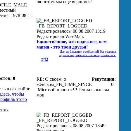
шопотом
мы еще вернемся!
_FB_REPORT_LOGGED
Редактировалось: 08.08.2007 13:19
Редактировал WiseMan.
Единственное, что надежнее, чем
магия - это твои друзья!
Для добавления сообщений Вы должны
зарегистрироваться или авторизоваться.
#42
стов: 0
RE: О своем, о
Репутация:
женском
_FB_TIME_SINCE
0
Microsoft простит!!! Гениальные вы
мои
_FB_REPORT_LOGGED
Редактировалось: 08.08.2007 18:49
Редактировал .