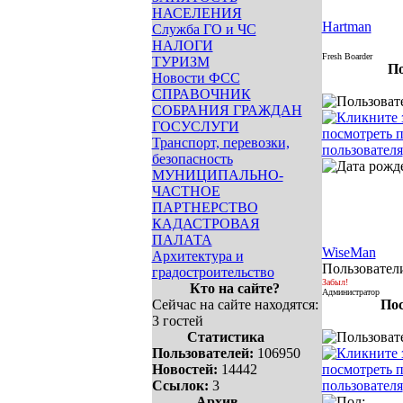
НАСЕЛЕНИЯ
Hartman
Служба ГО и ЧС
НАЛОГИ
Fresh Boarder
ТУРИЗМ
По
Новости ФСС
СПРАВОЧНИК
СОБРАНИЯ ГРАЖДАН
ГОСУСЛУГИ
Транспорт, перевозки,
безопасность
МУНИЦИПАЛЬНО-
ЧАСТНОЕ
ПАРТНЕРСТВО
КАДАСТРОВАЯ
ПАЛАТА
WiseMan
Архитектура и
Пользовател
градостроительство
Забыл!
Кто на сайте?
Администратор
Сейчас на сайте находятся:
Пос
3 гостей
Статистика
Пользователей:
106950
Новостей:
14442
Ссылок:
3
Архив