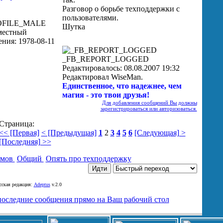
Разговор о борьбе техподдержки с
пользователями.
Шутка
_FB_REPORT_LOGGED
Редактировалось: 08.08.2007 19:32
Редактировал WiseMan.
Единственное, что надежнее, чем
магия - это твои друзья!
Для добавления сообщений Вы должны
зарегистрироваться или авторизоваться.
Страница:
<< [Первая]
< [Предыдущая]
1
2
3
4
5
6
[Следующая] >
[Последняя] >>
умов
Общий
Опять про техподдержку
ская редакция:
Adeptus
v.2.0