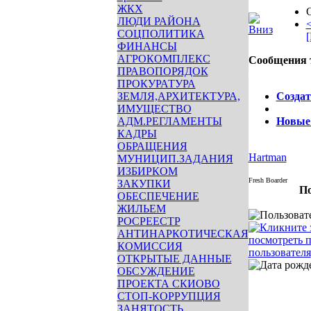
ЖКХ
ЛЮДИ РАЙОНА
<
СОЦПОЛИТИКА
[
ФИНАНСЫ
АГРОКОМПЛЕКС
Сообщения 
ПРАВОПОРЯДОК
Опции
ПРОКУРАТУРА
ЗЕМЛЯ,АРХИТЕКТУРА,
Создат
ИМУЩЕСТВО
АДМ.РЕГЛАМЕНТЫ
Новые
КАДРЫ
ОБРАЩЕНИЯ
Hartman
МУНИЦИП.ЗАДАНИЯ
ИЗБИРКОМ
Fresh Boarder
ЗАКУПКИ
По
ОБЕСПЕЧЕНИЕ
ЖИЛЬЕМ
РОСРЕЕСТР
АНТИНАРКОТИЧЕСКАЯ
КОМИССИЯ
ОТКРЫТЫЕ ДАННЫЕ
ОБСУЖДЕНИЕ
ПРОЕКТА СКИОВО
СТОП-КОРРУПЦИЯ
ЗАНЯТОСТЬ