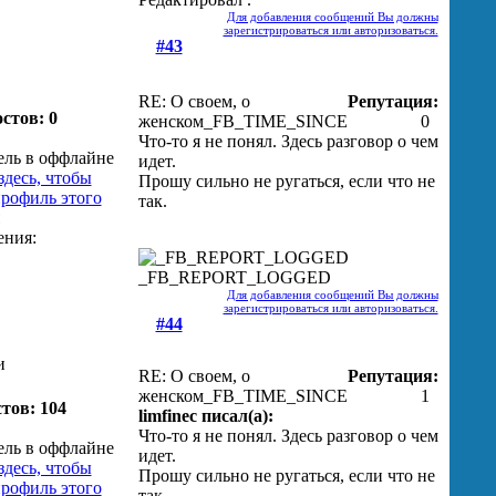
Для добавления сообщений Вы должны
зарегистрироваться или авторизоваться.
#43
RE: О своем, о
Репутация:
стов: 0
женском
_FB_TIME_SINCE
0
Что-то я не понял. Здесь разговор о чем
идет.
Прошу сильно не ругаться, если что не
так.
_FB_REPORT_LOGGED
Для добавления сообщений Вы должны
зарегистрироваться или авторизоваться.
#44
и
RE: О своем, о
Репутация:
женском
_FB_TIME_SINCE
1
тов: 104
limfinec писал(а):
Что-то я не понял. Здесь разговор о чем
идет.
Прошу сильно не ругаться, если что не
так.