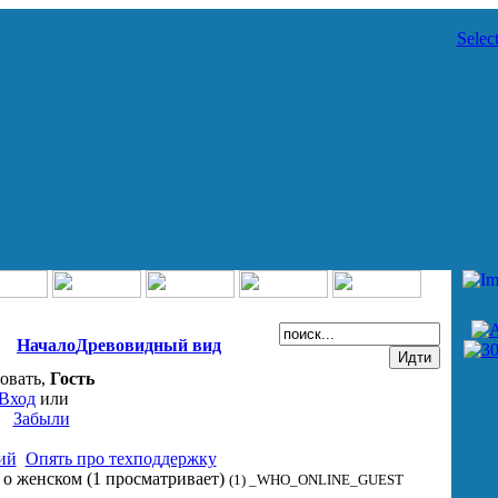
Selec
Начало
Древовидный вид
овать,
Гость
Вход
или
Забыли
ий
Опять про техподдержку
, о женском
(1 просматривает)
(1) _WHO_ONLINE_GUEST