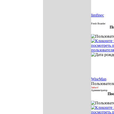
limfinec
Fresh Boarder
По
WiseMan
Пользовател
Забыл!
Администратор
Пос