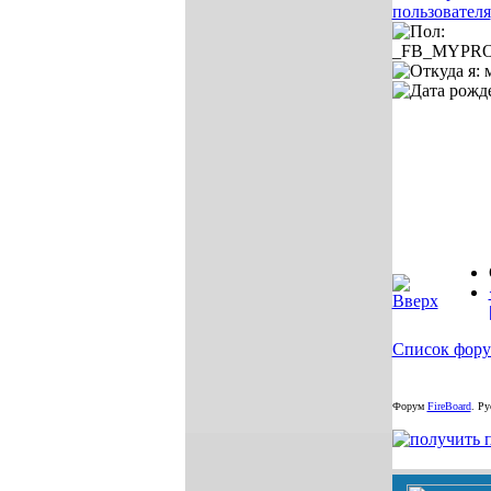
Список фор
Форум
FireBoard
.
Рус