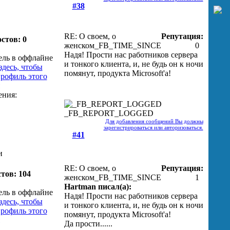
#38
RE: О своем, о
Репутация:
стов: 0
женском
_FB_TIME_SINCE
0
Надя! Прости нас работников сервера
и тонкого клиента, и, не будь он к ночи
помянут, продукта Microsoft'а!
_FB_REPORT_LOGGED
Для добавления сообщений Вы должны
зарегистрироваться или авторизоваться.
#41
и
RE: О своем, о
Репутация:
тов: 104
женском
_FB_TIME_SINCE
1
Hartman писал(а):
Надя! Прости нас работников сервера
и тонкого клиента, и, не будь он к ночи
помянут, продукта Microsoft'а!
Да прости......