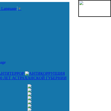
t Language
▼