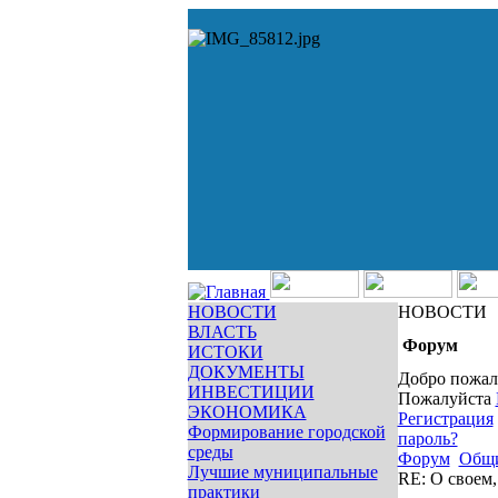
НОВОСТИ
НОВОСТИ
ВЛАСТЬ
Форум
ИСТОКИ
ДОКУМЕНТЫ
Добро пожал
ИНВЕСТИЦИИ
Пожалуйста
ЭКОНОМИКА
Регистрация
Формирование городской
пароль?
среды
Форум
Общ
Лучшие муниципальные
RE: О своем
практики