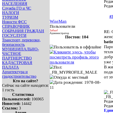
Редак
НАСЕЛЕНИЯ
Реда
Служба ГО и ЧС
НАЛОГИ
#
ТУРИЗМ
WiseMan
Новости ФСС
Пользователи
СПРАВОЧНИК
СОБРАНИЯ ГРАЖДАН
Забыл!
RE: 
Администратор
ГОСУСЛУГИ
жен
Постов: 104
Транспорт, перевозки,
bati
безопасность
Парн
МУНИЦИПАЛЬНО-
техп
ЧАСТНОЕ
добр
ПАРТНЕРСТВО
уже 
КАДАСТРОВАЯ
В жи
ПАЛАТА
Архитектура и
подв
градостроительство
от э
Кто на сайте?
Сейчас на сайте находятся:
1 гость
Статистика
_FB
Пользователей:
106965
Редак
Новостей:
14442
Реда
Ссылок:
3
Един
Архив