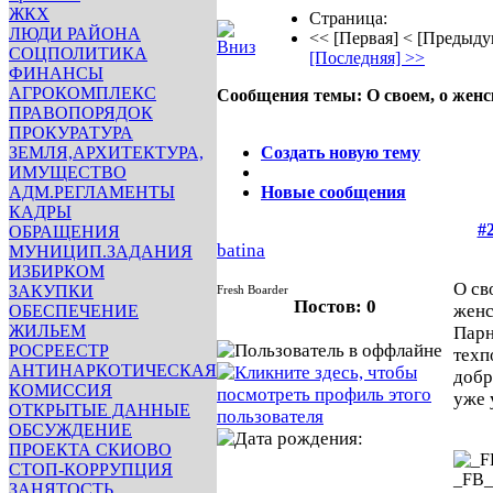
ЖКХ
Страница:
ЛЮДИ РАЙОНА
<< [Первая]
< [Предыду
СОЦПОЛИТИКА
[Последняя] >>
ФИНАНСЫ
АГРОКОМПЛЕКС
Сообщения темы:
О своем, о жен
ПРАВОПОРЯДОК
Опции
ПРОКУРАТУРА
ЗЕМЛЯ,АРХИТЕКТУРА,
Создать новую тему
ИМУЩЕСТВО
АДМ.РЕГЛАМЕНТЫ
Новые сообщения
КАДРЫ
#
ОБРАЩЕНИЯ
batina
МУНИЦИП.ЗАДАНИЯ
ИЗБИРКОМ
О св
ЗАКУПКИ
Fresh Boarder
Постов: 0
жен
ОБЕСПЕЧЕНИЕ
ЖИЛЬЕМ
Парн
РОСРЕЕСТР
техп
АНТИНАРКОТИЧЕСКАЯ
добр
КОМИССИЯ
уже 
ОТКРЫТЫЕ ДАННЫЕ
ОБСУЖДЕНИЕ
ПРОЕКТА СКИОВО
СТОП-КОРРУПЦИЯ
_FB
ЗАНЯТОСТЬ