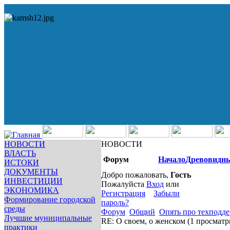
НОВОСТИ
НОВОСТИ
ВЛАСТЬ
Форум
Начало
Древовидн
ИСТОКИ
ДОКУМЕНТЫ
Добро пожаловать,
Гость
ИНВЕСТИЦИИ
Пожалуйста
Вход
или
ЭКОНОМИКА
Регистрация
Забыли
Формирование городской
пароль?
среды
Форум
Общий
Опять про техподд
Лучшие муниципальные
RE: О своем, о женском
(1 просматр
практики