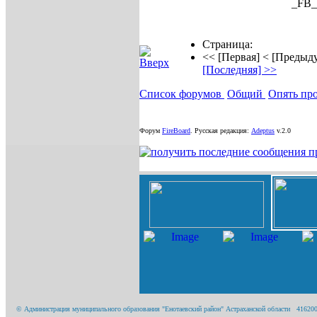
_FB
Страница:
<< [Первая]
< [Предыд
[Последняя] >>
Список форумов
Общий
Опять пр
Форум
FireBoard
.
Русская редакция:
Adeptus
v.2.0
© Администрация муниципального образования "Енотаевский район" Астраханской области 416200, А