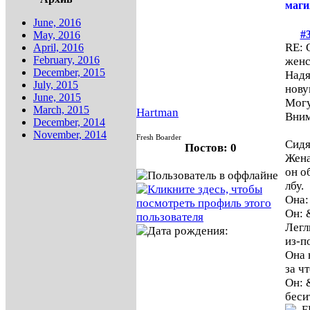
маги
June, 2016
#
May, 2016
RE: 
April, 2016
February, 2016
жен
December, 2015
Надя
July, 2015
нову
June, 2015
Могу
March, 2015
Hartman
Вним
December, 2014
November, 2014
Fresh Boarder
Сидя
Постов: 0
Жена
он о
лбу.
Она:
Он: 
Легл
из-п
Она 
за ч
Он: 
беси