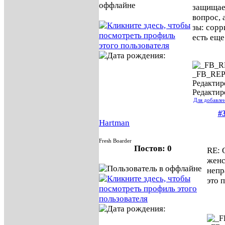
защищае
вопрос, 
зы: сорр
есть еще
_FB_RE
Редактиро
Редактир
Для добавле
#
Hartman
Fresh Boarder
Постов: 0
RE: 
жен
непр
это 