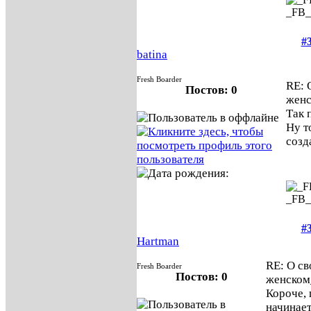
_FB
#
batina
Fresh Boarder
RE: 
Постов: 0
жен
Так 
Ну т
созд
_FB
#
Hartman
RE: О св
Fresh Boarder
Постов: 0
женском
Короче,
начинает