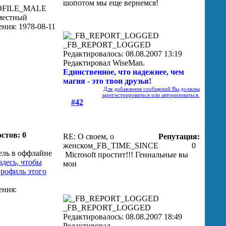
шопотом
мы еще вернемся!
_FB_REPORT_LOGGED
Редактировалось: 08.08.2007 13:19
Редактировал WiseMan.
Единственное, что надежнее, чем
магия - это твои друзья!
Для добавления сообщений Вы должны
зарегистрироваться или авторизоваться.
#42
стов: 0
RE: О своем, о
Репутация:
женском
_FB_TIME_SINCE
0
Microsoft простит!!! Гениальные вы
мои
_FB_REPORT_LOGGED
Редактировалось: 08.08.2007 18:49
Редактировал .