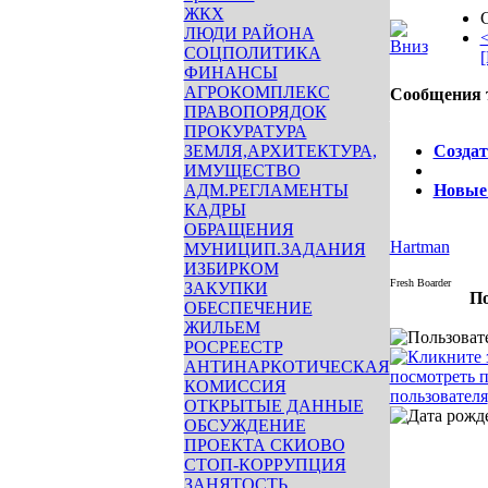
ЖКХ
ЛЮДИ РАЙОНА
<
СОЦПОЛИТИКА
[
ФИНАНСЫ
АГРОКОМПЛЕКС
Сообщения 
ПРАВОПОРЯДОК
Опции
ПРОКУРАТУРА
ЗЕМЛЯ,АРХИТЕКТУРА,
Создат
ИМУЩЕСТВО
АДМ.РЕГЛАМЕНТЫ
Новые
КАДРЫ
ОБРАЩЕНИЯ
Hartman
МУНИЦИП.ЗАДАНИЯ
ИЗБИРКОМ
Fresh Boarder
ЗАКУПКИ
По
ОБЕСПЕЧЕНИЕ
ЖИЛЬЕМ
РОСРЕЕСТР
АНТИНАРКОТИЧЕСКАЯ
КОМИССИЯ
ОТКРЫТЫЕ ДАННЫЕ
ОБСУЖДЕНИЕ
ПРОЕКТА СКИОВО
СТОП-КОРРУПЦИЯ
ЗАНЯТОСТЬ