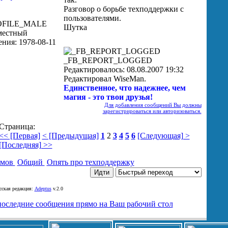
Разговор о борьбе техподдержки с
пользователями.
Шутка
_FB_REPORT_LOGGED
Редактировалось: 08.08.2007 19:32
Редактировал WiseMan.
Единственное, что надежнее, чем
магия - это твои друзья!
Для добавления сообщений Вы должны
зарегистрироваться или авторизоваться.
Страница:
<< [Первая]
< [Предыдущая]
1
2
3
4
5
6
[Следующая] >
[Последняя] >>
умов
Общий
Опять про техподдержку
ская редакция:
Adeptus
v.2.0