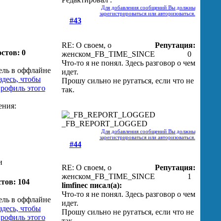
Для добавления сообщений Вы должны
зарегистрироваться или авторизоваться.
#43
RE: О своем, о
Репутация:
стов: 0
женском
_FB_TIME_SINCE
0
Что-то я не понял. Здесь разговор о чем
идет.
Прошу сильно не ругаться, если что не
так.
_FB_REPORT_LOGGED
Для добавления сообщений Вы должны
зарегистрироваться или авторизоваться.
#44
и
RE: О своем, о
Репутация:
женском
_FB_TIME_SINCE
1
тов: 104
limfinec писал(а):
Что-то я не понял. Здесь разговор о чем
идет.
Прошу сильно не ругаться, если что не
так.