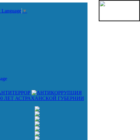
t Language
▼