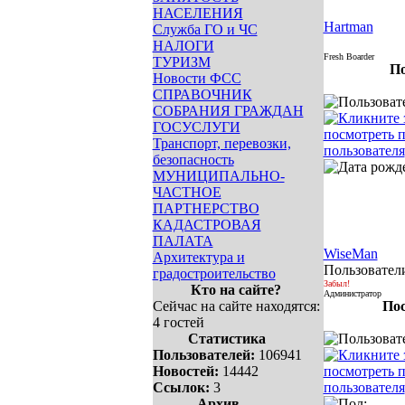
НАСЕЛЕНИЯ
Hartman
Служба ГО и ЧС
НАЛОГИ
Fresh Boarder
ТУРИЗМ
По
Новости ФСС
СПРАВОЧНИК
СОБРАНИЯ ГРАЖДАН
ГОСУСЛУГИ
Транспорт, перевозки,
безопасность
МУНИЦИПАЛЬНО-
ЧАСТНОЕ
ПАРТНЕРСТВО
КАДАСТРОВАЯ
ПАЛАТА
WiseMan
Архитектура и
Пользовател
градостроительство
Забыл!
Кто на сайте?
Администратор
Сейчас на сайте находятся:
Пос
4 гостей
Статистика
Пользователей:
106941
Новостей:
14442
Ссылок:
3
Архив