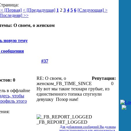
Страница:
< [Первая]
< [Предыдущая]
1
2
3
4
5
6
[Следующая] >
Последняя] >>
темы:
О своем, о женском
ь новую тему
 сообщения
#37
RE: О своем, о
Репутация:
стов: 0
женском
_FB_TIME_SINCE
0
Ну вот мы такие технари грубые, из
единственного топика спугнули
девушку
Позор нам!
_FB_REPORT_LOGGED
Для добавления сообщений Вы должны
зарегистрироваться или авторизоваться.