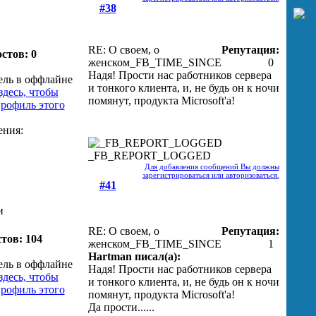
#38
RE: О своем, о
Репутация:
стов: 0
женском
_FB_TIME_SINCE
0
Надя! Прости нас работников сервера
и тонкого клиента, и, не будь он к ночи
помянут, продукта Microsoft'а!
_FB_REPORT_LOGGED
Для добавления сообщений Вы должны
зарегистрироваться или авторизоваться.
#41
и
RE: О своем, о
Репутация:
тов: 104
женском
_FB_TIME_SINCE
1
Hartman писал(а):
Надя! Прости нас работников сервера
и тонкого клиента, и, не будь он к ночи
помянут, продукта Microsoft'а!
Да прости......