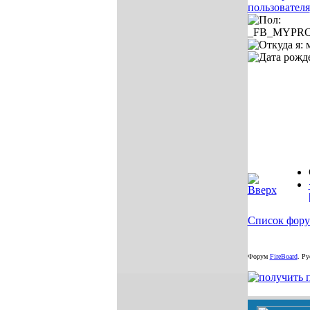
Список фор
Форум
FireBoard
.
Рус