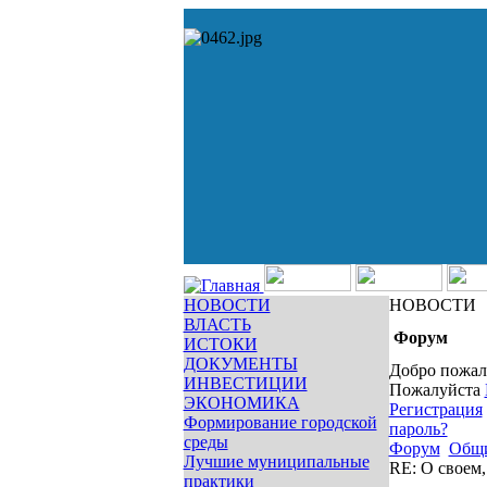
НОВОСТИ
НОВОСТИ
ВЛАСТЬ
Форум
ИСТОКИ
ДОКУМЕНТЫ
Добро пожал
ИНВЕСТИЦИИ
Пожалуйста
ЭКОНОМИКА
Регистрация
Формирование городской
пароль?
среды
Форум
Общ
Лучшие муниципальные
RE: О своем
практики