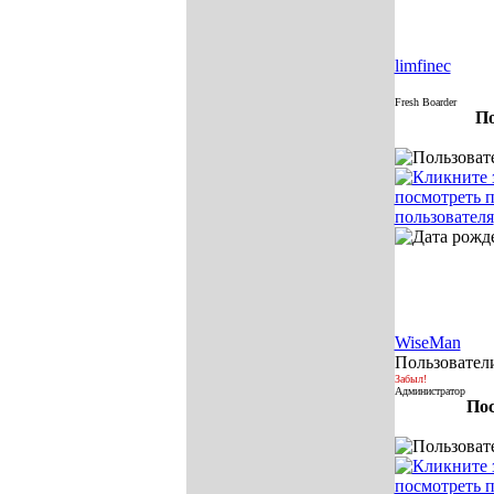
limfinec
Fresh Boarder
По
WiseMan
Пользовател
Забыл!
Администратор
Пос