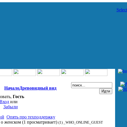
Selec
Начало
Древовидный вид
овать,
Гость
Вход
или
Забыли
ий
Опять про техподдержку
, о женском
(1 просматривает)
(1) _WHO_ONLINE_GUEST