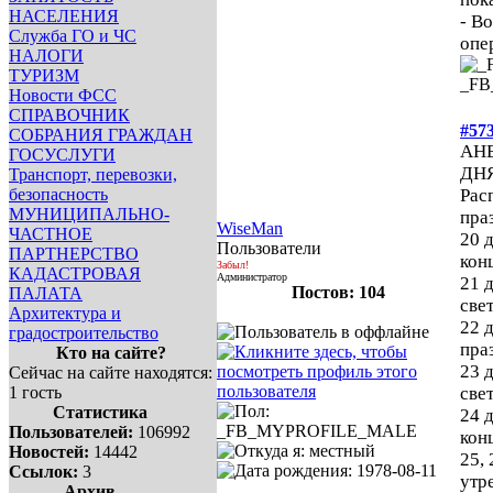
НАСЕЛЕНИЯ
- В
Служба ГО и ЧС
опе
НАЛОГИ
ТУРИЗМ
_F
Новости ФСС
СПРАВОЧНИК
#57
СОБРАНИЯ ГРАЖДАН
АН
ГОСУСЛУГИ
ДН
Транспорт, перевозки,
безопасность
Рас
МУНИЦИПАЛЬНО-
пра
WiseMan
ЧАСТНОЕ
20 
Пользователи
ПАРТНЕРСТВО
кон
Забыл!
КАДАСТРОВАЯ
Администратор
21 
Постов: 104
ПАЛАТА
све
Архитектура и
22 
градостроительство
пра
Кто на сайте?
23 
Сейчас на сайте находятся:
1 гость
све
Статистика
24 
Пользователей:
106992
кон
Новостей:
14442
25,
Ссылок:
3
утр
Архив