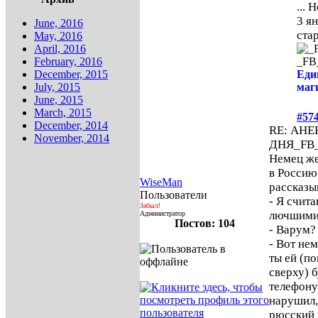
... 
3 ян
June, 2016
стар
May, 2016
April, 2016
February, 2016
_F
December, 2015
Еди
July, 2015
маги
June, 2015
March, 2015
#57
December, 2014
RE: АН
November, 2014
ДНЯ
_FB
Немец же
в Россию
WiseMan
рассказы
Пользователи
- Я счит
Забыл!
лючшими
Администратор
Постов: 104
- Варум?
- Вот нем
ты ей (п
сверху) 
телефону
нарушил,
рюсский ж