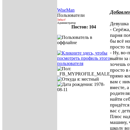
WiseMan
Добавлен
Пользователи
Забыл!
Девушка 
Администратор
Постов: 104
- Серёжа
парня пом
бы всё но
просто та
- Ну, во-
выйти за
хочешь о
просто в
прямо ко
вам с ни
вместе, 
родителя
найти се
придётся
вас с дет
Плюс над
машину, 
школу во