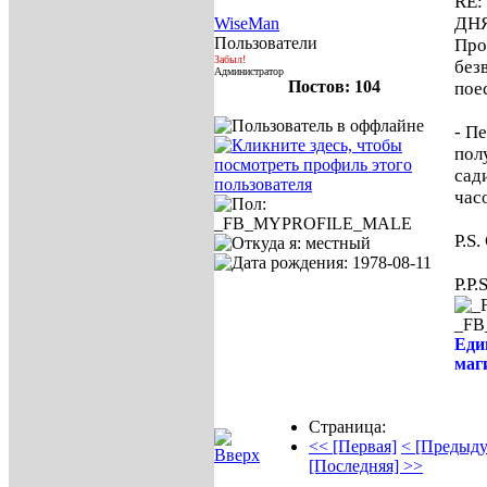
RE:
ДН
WiseMan
Пользователи
Про
Забыл!
без
Администратор
Постов: 104
пое
- Пе
пол
сад
час
P.S
P.P.
_F
Еди
маги
Страница:
<< [Первая]
< [Предыд
[Последняя] >>