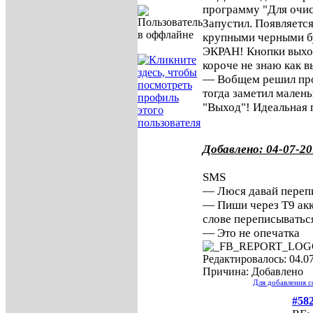
программу "Для очис
Запустил. Появляется
крупными черными б
ЭКРАН! Кнопки выхода
короче не знаю как в
— Вобщем решил прот
тогда заметил мален
"Выход"! Идеальная 
Добавлено: 04-07-20
SMS
— Люся давай переп
— Пиши через Т9 акку
слове переписыватьс
— Это не опечатка
Редактировалось: 04.07
Причина: Добавлено
Для добавления 
#58