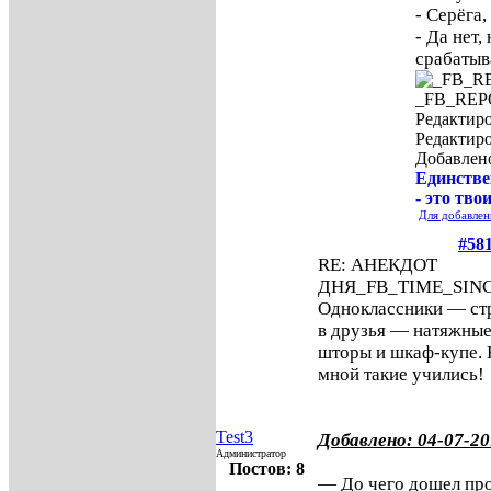
- Серёга,
- Да нет,
срабатыв
_FB_RE
Редактиро
Редактир
Добавлен
Единстве
- это тво
Для добавлен
#58
RE: АНЕКДОТ
ДНЯ
_FB_TIME_SIN
Одноклассники — стр
в друзья — натяжные
шторы и шкаф-купе. 
мной такие учились!
Test3
Добавлено: 04-07-20
Администратор
Постов: 8
— До чего дошел про