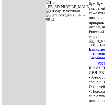
бум-бум-б
гав, ты е
тоже бум
нихт соз
прикрыт, 
штраф, н
Рюсский 
мире!
_FB_RE
Единстве
- это тво
Для добавлен
#57
RE: АН
ДНЯ
_FB
- Алло, 
звонок. 
Она к те
- Подожд
мне случ
целенапр