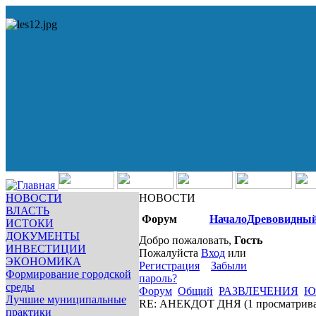
НОВОСТИ
НОВОСТИ
ВЛАСТЬ
Форум
Начало
Древовидный
ИСТОКИ
ДОКУМЕНТЫ
Добро пожаловать,
Гость
ИНВЕСТИЦИИ
Пожалуйста
Вход
или
ЭКОНОМИКА
Регистрация
Забыли
Формирование городской
пароль?
среды
Форум
Общий
РАЗВЛЕЧЕНИЯ
Ю
Лучшие муниципальные
RE: АНЕКДОТ ДНЯ
(1 просматрив
практики