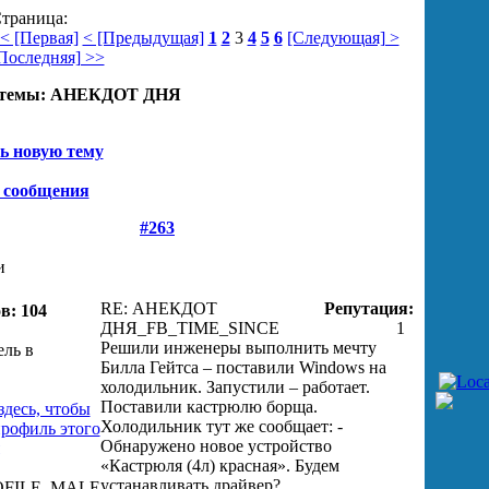
траница:
< [Первая]
< [Предыдущая]
1
2
3
4
5
6
[Следующая] >
Последняя] >>
темы:
АНЕКДОТ ДНЯ
ь новую тему
 сообщения
#263
и
RE: АНЕКДОТ
Репутация:
в: 104
ДНЯ
_FB_TIME_SINCE
1
Решили инженеры выполнить мечту
Билла Гейтса – поставили Windows на
холодильник. Запустили – работает.
Поставили кастрюлю борща.
Холодильник тут же сообщает: -
Обнаружено новое устройство
«Кастрюля (4л) красная». Будем
устанавливать драйвер?