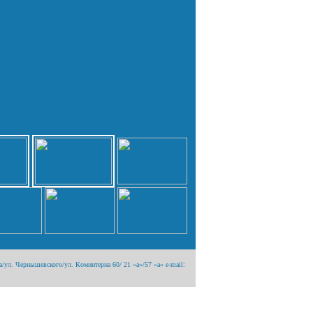
/ул. Чернышевского/ул. Коминтерна 60/ 21 «а»/57 «а» e-mail: