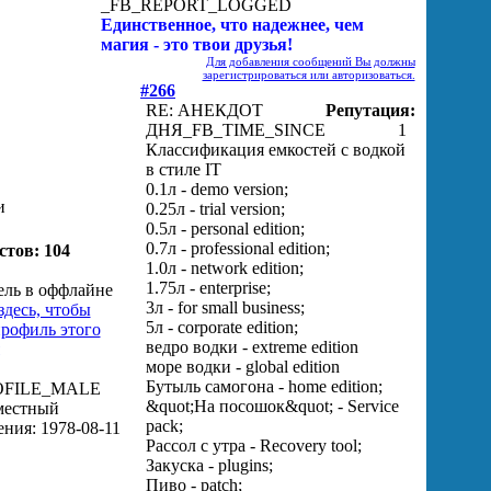
_FB_REPORT_LOGGED
Единственное, что надежнее, чем
магия - это твои друзья!
Для добавления сообщений Вы должны
зарегистрироваться или авторизоваться.
#266
RE: АНЕКДОТ
Репутация:
ДНЯ
_FB_TIME_SINCE
1
Классификация емкостей с водкой
в стиле IT
0.1л - demo version;
и
0.25л - trial version;
0.5л - personal edition;
0.7л - professional edition;
стов: 104
1.0л - network edition;
1.75л - enterprise;
3л - for small business;
5л - corporate edition;
ведро водки - extreme edition
море водки - global edition
Бутыль самогона - home edition;
&quot;На посошок&quot; - Service
pack;
Рассол с утра - Recovery tool;
Закуска - plugins;
Пиво - patch;