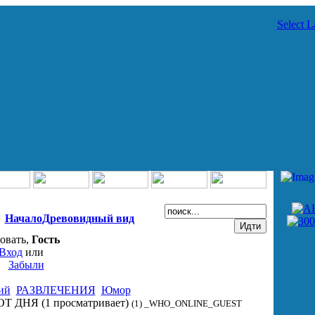
Select 
Начало
Древовидный вид
овать,
Гость
Вход
или
Забыли
ий
РАЗВЛЕЧЕНИЯ
Юмор
ОТ ДНЯ
(1 просматривает)
(1) _WHO_ONLINE_GUEST