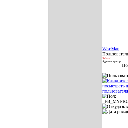
WiseMan
Пользовател
Забыл!
Администратор
По