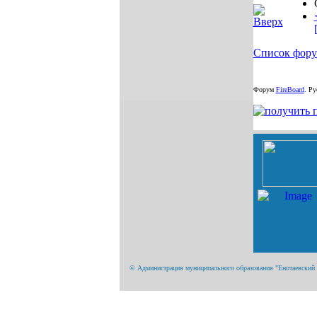
Список фор
Форум
FireBoard
.
Рус
© Администрация муниципального образования "Енотаевский ра