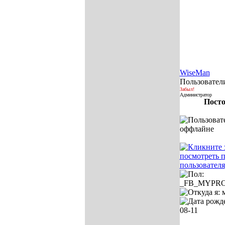
WiseMan
Пользовател
Забыл!
Администратор
Посто