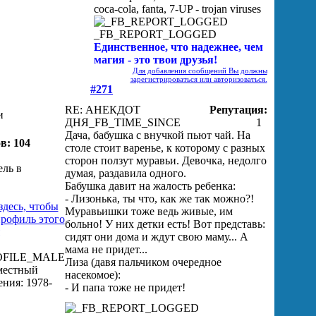
coca-cola, fanta, 7-UP - trojan viruses
_FB_REPORT_LOGGED
Единственное, что надежнее, чем
магия - это твои друзья!
Для добавления сообщений Вы должны
зарегистрироваться или авторизоваться.
#271
RE: АНЕКДОТ
Репутация:
и
ДНЯ
_FB_TIME_SINCE
1
Дача, бабушка с внучкой пьют чай. На
в: 104
столе стоит варенье, к которому с разных
сторон ползут муравьи. Девочка, недолго
думая, раздавила одного.
Бабушка давит на жалость ребенка:
- Лизонька, ты что, как же так можно?!
Муравьишки тоже ведь живые, им
больно! У них детки есть! Вот представь:
сидят они дома и ждут свою маму... А
мама не придет...
Лиза (давя пальчиком очередное
насекомое):
- И папа тоже не придет!