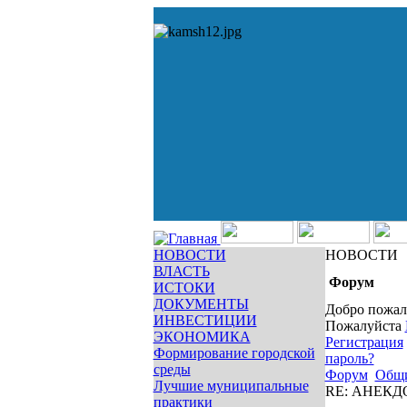
НОВОСТИ
НОВОСТИ
ВЛАСТЬ
Форум
ИСТОКИ
ДОКУМЕНТЫ
Добро пожал
ИНВЕСТИЦИИ
Пожалуйста
ЭКОНОМИКА
Регистрация
Формирование городской
пароль?
среды
Форум
Общ
Лучшие муниципальные
RE: АНЕКД
практики