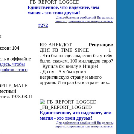
_FB_REPORT_LOGGED
Единственное, что надежнее, чем
магия - это твои друзья!
Для добавления сообщений Вы должны
зарегистрироваться или авторизоваться.
#272
и
RE: АНЕКДОТ
Репутация:
стов: 104
ДНЯ
_FB_TIME_SINCE
1
- Что бы ты сделала, если бы у тебя
было, скажем, 100 миллардов евро?
- Купила бы виллу в Ницце!
- Да ну... А я бы купил
негритянскую страну и много
оружия. И играл бы в стратегию...
_FB_REPORT_LOGGED
Единственное, что надежнее, чем
магия - это твои друзья!
Для добавления сообщений Вы должны
зарегистрироваться или авторизоваться.