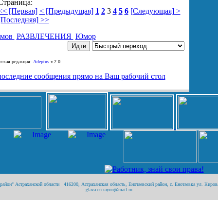
Страница:
<< [Первая]
< [Предыдущая]
1
2
3
4
5
6
[Следующая] >
[Последняя] >>
умов
РАЗВЛЕЧЕНИЯ
Юмор
ская редакция:
Adeptus
v.2.0
йон" Астраханской области 416200, Астраханская область, Енотаевский район, с. Енотаевка ул. Кирова
glava.en.rayon@mail.ru