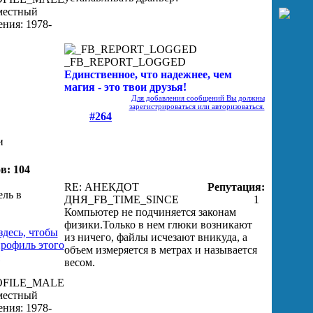
_FB_REPORT_LOGGED
Единственное, что надежнее, чем
магия - это твои друзья!
Для добавления сообщений Вы должны
зарегистрироваться или авторизоваться.
#264
и
в: 104
RE: АНЕКДОТ
Репутация:
ДНЯ
_FB_TIME_SINCE
1
Компьютер не подчиняется законам
физики.Только в нем глюки возникают
из ничего, файлы исчезают вникуда, а
объем измеряется в метрах и называется
весом.