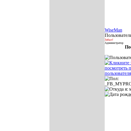
WiseMan
Пользовател
Забыл!
Администратор
По