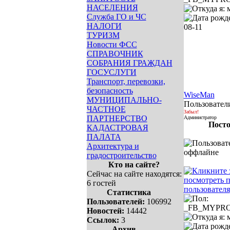
НАСЕЛЕНИЯ
Служба ГО и ЧС
НАЛОГИ
ТУРИЗМ
Новости ФСС
СПРАВОЧНИК
СОБРАНИЯ ГРАЖДАН
ГОСУСЛУГИ
Транспорт, перевозки,
безопасность
WiseMan
МУНИЦИПАЛЬНО-
Пользовател
ЧАСТНОЕ
Забыл!
ПАРТНЕРСТВО
Администратор
Посто
КАДАСТРОВАЯ
ПАЛАТА
Архитектура и
градостроительство
Кто на сайте?
Сейчас на сайте находятся:
6 гостей
Статистика
Пользователей:
106992
Новостей:
14442
Ссылок:
3
Архив