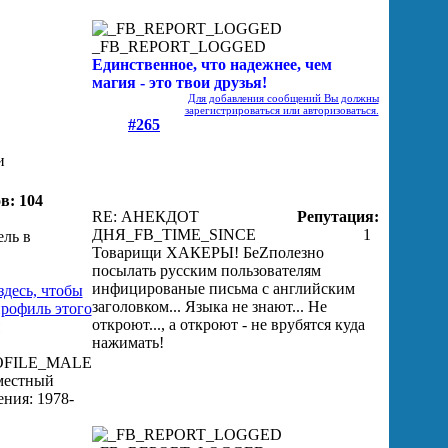
_FB_REPORT_LOGGED
Единственное, что надежнее, чем
магия - это твои друзья!
Для добавления сообщений Вы должны
зарегистрироваться или авторизоваться.
#265
и
в: 104
RE: АНЕКДОТ
Репутация:
ДНЯ
_FB_TIME_SINCE
1
Товарищи ХАКЕРЫ! БеZполезно
посылать русским пользователям
инфицированые письма с английским
заголовком... Языка не знают... Не
откроют..., а откроют - не врубятся куда
нажимать!