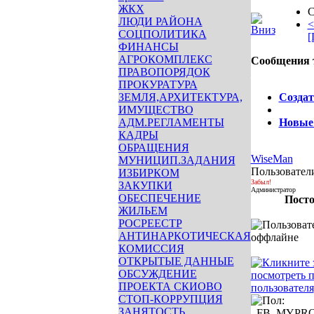
ЖКХ
С
ЛЮДИ РАЙОНА
<
СОЦПОЛИТИКА
[
ФИНАНСЫ
АГРОКОМПЛЕКС
Сообщения 
ПРАВОПОРЯДОК
Опции
ПРОКУРАТУРА
ЗЕМЛЯ,АРХИТЕКТУРА,
Создат
ИМУЩЕСТВО
АДМ.РЕГЛАМЕНТЫ
Новые
КАДРЫ
ОБРАЩЕНИЯ
WiseMan
МУНИЦИП.ЗАДАНИЯ
Пользовател
ИЗБИРКОМ
Забыл!
ЗАКУПКИ
Администратор
ОБЕСПЕЧЕНИЕ
Посто
ЖИЛЬЕМ
РОСРЕЕСТР
АНТИНАРКОТИЧЕСКАЯ
КОМИССИЯ
ОТКРЫТЫЕ ДАННЫЕ
ОБСУЖДЕНИЕ
ПРОЕКТА СКИОВО
СТОП-КОРРУПЦИЯ
ЗАНЯТОСТЬ