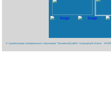
© Администрация муниципального образования "Енотаевский район" Астраханской области 416200, А