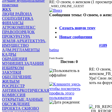
Лучшие муниципальные
RE: О своем, о женском
(1 просматр
практики
_WHO_ONLINE_GUEST
ЖКХ
ЛЮДИ РАЙОНА
Сообщения темы:
О своем, о жен
СОЦПОЛИТИКА
Опции
ФИНАНСЫ
АГРОКОМПЛЕКС
Создать новую тему
ПРАВОПОРЯДОК
ПРОКУРАТУРА
Новые сообщения
ЗЕМЛЯ,АРХИТЕКТУРА,
ИМУЩЕСТВО
#189
АДМ.РЕГЛАМЕНТЫ
batina
КАДРЫ
ОБРАЩЕНИЯ
Fresh Boarder
Постов: 0
МУНИЦИП.ЗАДАНИЯ
ИЗБИРКОМ
RE: О своем,
ЗАКУПКИ
женском
_FB
ОБЕСПЕЧЕНИЕ
Ура! Свои лю
ЖИЛЬЕМ
хоть на форум
РОСРЕЕСТР
АНТИНАРКОТИЧЕСКАЯ
КОМИССИЯ
ОТКРЫТЫЕ ДАННЫЕ
ОБСУЖДЕНИЕ
ПРОЕКТА СКИОВО
_FB_REPO