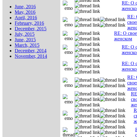
RE: О 
June, 2016
женск
May, 2016
RE:
April, 2016
свое
February, 2016
жен
December, 2015
RE: О свое
July, 2015
женском
June, 2015
March, 2015
RE: О 
December, 2014
женск
November, 2014
RE: О 
женск
RE:
свое
жен
RE
св
же
R
с
ж