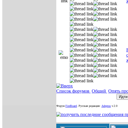
Список форумов
Общий
Опять пр
Форум
FireBoard
.
Русская редакция:
Adeptus
v.2.0