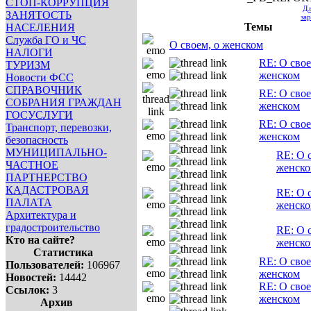
СТОП-КОРРУПЦИЯ
Дл
ЗАНЯТОСТЬ
за
Темы
НАСЕЛЕНИЯ
Служба ГО и ЧС
О своем, о женском
НАЛОГИ
RE: О свое
ТУРИЗМ
женском
Новости ФСС
СПРАВОЧНИК
RE: О свое
СОБРАНИЯ ГРАЖДАН
женском
ГОСУСЛУГИ
RE: О свое
Транспорт, перевозки,
женском
безопасность
МУНИЦИПАЛЬНО-
RE: О 
ЧАСТНОЕ
женск
ПАРТНЕРСТВО
КАДАСТРОВАЯ
RE: О 
ПАЛАТА
женск
Архитектура и
градостроительство
RE: О 
Кто на сайте?
женск
Статистика
RE: О свое
Пользователей:
106967
женском
Новостей:
14442
RE: О свое
Ссылок:
3
женском
Архив