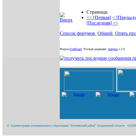
Страница:
<< [Первая]
< [Предыд
[Последняя] >>
Список форумов
Общий
Опять пр
Форум
FireBoard
.
Русская редакция:
Adeptus
v.2.0
© Администрация муниципального образования "Енотаевский район" Астраханской области 416200, А