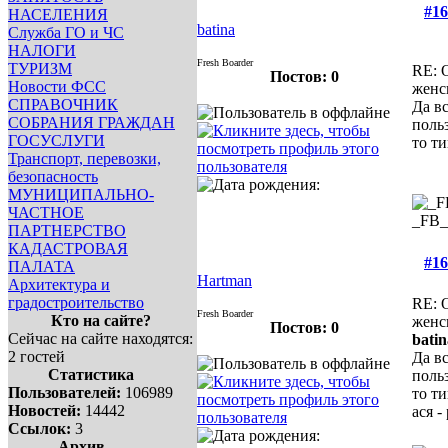
#16
НАСЕЛЕНИЯ
batina
Служба ГО и ЧС
НАЛОГИ
Fresh Boarder
ТУРИЗМ
RE: 
Постов: 0
Новости ФСС
женс
СПРАВОЧНИК
Да вс
СОБРАНИЯ ГРАЖДАН
поль
ГОСУСЛУГИ
то т
Транспорт, перевозки,
безопасность
МУНИЦИПАЛЬНО-
ЧАСТНОЕ
_FB
ПАРТНЕРСТВО
КАДАСТРОВАЯ
#16
ПАЛАТА
Hartman
Архитектура и
градостроительство
RE: 
Fresh Boarder
Кто на сайте?
женс
Постов: 0
Сейчас на сайте находятся:
batin
2 гостей
Да вс
Статистика
поль
Пользователей:
106989
то т
Новостей:
14442
ася 
Ссылок:
3
Архив