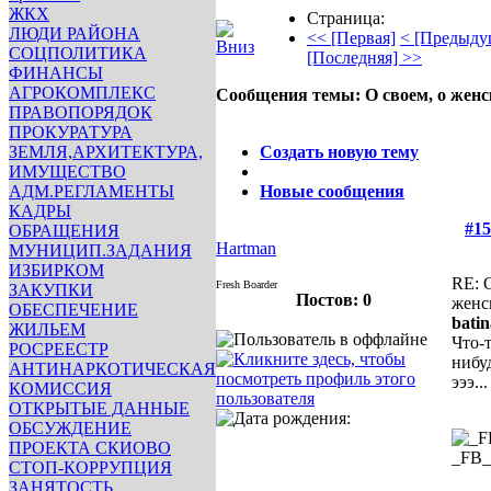
ЖКХ
Страница:
ЛЮДИ РАЙОНА
<< [Первая]
< [Предыду
СОЦПОЛИТИКА
[Последняя] >>
ФИНАНСЫ
АГРОКОМПЛЕКС
Сообщения темы:
О своем, о жен
ПРАВОПОРЯДОК
Опции
ПРОКУРАТУРА
ЗЕМЛЯ,АРХИТЕКТУРА,
Создать новую тему
ИМУЩЕСТВО
АДМ.РЕГЛАМЕНТЫ
Новые сообщения
КАДРЫ
#15
ОБРАЩЕНИЯ
Hartman
МУНИЦИП.ЗАДАНИЯ
ИЗБИРКОМ
RE: 
Fresh Boarder
ЗАКУПКИ
Постов: 0
женс
ОБЕСПЕЧЕНИЕ
batin
ЖИЛЬЕМ
Что-
РОСРЕЕСТР
нибуд
АНТИНАРКОТИЧЕСКАЯ
эээ..
КОМИССИЯ
ОТКРЫТЫЕ ДАННЫЕ
ОБСУЖДЕНИЕ
ПРОЕКТА СКИОВО
_FB
СТОП-КОРРУПЦИЯ
ЗАНЯТОСТЬ