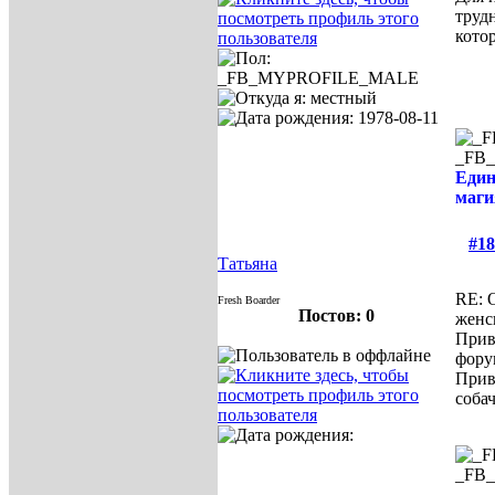
трудн
кото
_FB
Един
маги
#18
Татьяна
RE: 
Fresh Boarder
Постов: 0
женс
Прив
фору
Прив
соба
_FB