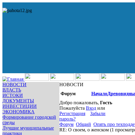
НОВОСТИ
НОВОСТИ
ВЛАСТЬ
Форум
Начало
Древовидны
ИСТОКИ
ДОКУМЕНТЫ
Добро пожаловать,
Гость
ИНВЕСТИЦИИ
Пожалуйста
Вход
или
ЭКОНОМИКА
Регистрация
Забыли
Формирование городской
пароль?
среды
Форум
Общий
Опять про техподд
Лучшие муниципальные
RE: О своем, о женском
(1 просматр
практики