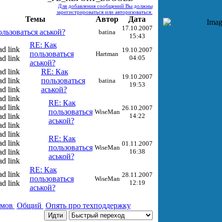
Для добавления сообщений Вы должны
зарегистрироваться или авторизоваться.
Темы
Автор
Дата
17.10.2007
ользоваться аськой?
batina
15:43
RE: Как
19.10.2007
пользоваться
Hartman
04:05
аськой?
RE: Как
19.10.2007
пользоваться
batina
19:53
аськой?
RE: Как
26.10.2007
пользоваться
WiseMan
14:22
аськой?
RE: Как
01.11.2007
пользоваться
WiseMan
16:38
аськой?
RE: Как
28.11.2007
пользоваться
WiseMan
12:19
аськой?
умов
Общий
Опять про техподдержку