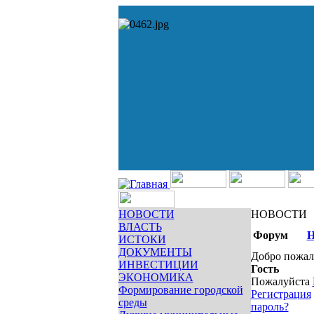
НОВОСТИ
НОВОСТИ
ВЛАСТЬ
Форум
Н
ИСТОКИ
ДОКУМЕНТЫ
Добро пожал
ИНВЕСТИЦИИ
Гость
ЭКОНОМИКА
Пожалуйста
Формирование городской
Регистрация
среды
пароль?