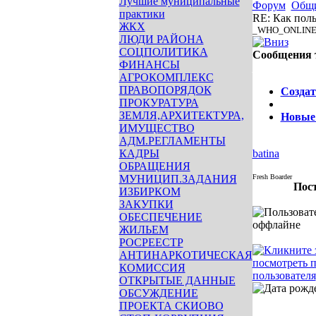
Лучшие муниципальные
Форум
Общ
практики
RE: Как поль
ЖКХ
_WHO_ONLINE
ЛЮДИ РАЙОНА
СОЦПОЛИТИКА
Сообщения 
ФИНАНСЫ
Опции
АГРОКОМПЛЕКС
ПРАВОПОРЯДОК
Создат
ПРОКУРАТУРА
ЗЕМЛЯ,АРХИТЕКТУРА,
Новые
ИМУЩЕСТВО
АДМ.РЕГЛАМЕНТЫ
КАДРЫ
batina
ОБРАЩЕНИЯ
МУНИЦИП.ЗАДАНИЯ
Fresh Boarder
Пост
ИЗБИРКОМ
ЗАКУПКИ
ОБЕСПЕЧЕНИЕ
ЖИЛЬЕМ
РОСРЕЕСТР
АНТИНАРКОТИЧЕСКАЯ
КОМИССИЯ
ОТКРЫТЫЕ ДАННЫЕ
ОБСУЖДЕНИЕ
ПРОЕКТА СКИОВО