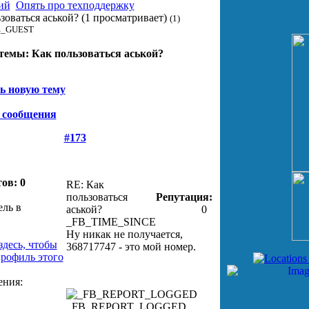
ий
Опять про техподдержку
зоваться аськой?
(1 просматривает)
(1)
_GUEST
темы:
Как пользоваться аськой?
ь новую тему
 сообщения
#173
ов: 0
RE: Как
пользоваться
Репутация:
аськой?
0
_FB_TIME_SINCE
Ну никак не получается,
368717747 - это мой номер.
_FB_REPORT_LOGGED