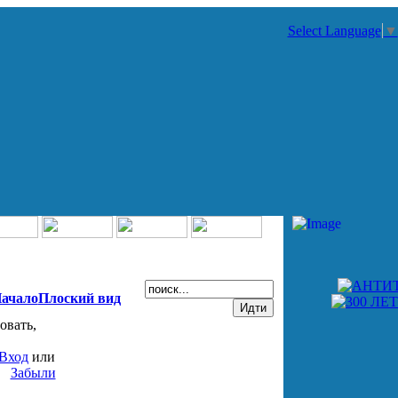
Select Language
▼
ачало
Плоский вид
овать,
Вход
или
Забыли