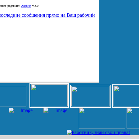
ская редакция:
Adeptus
v.2.0