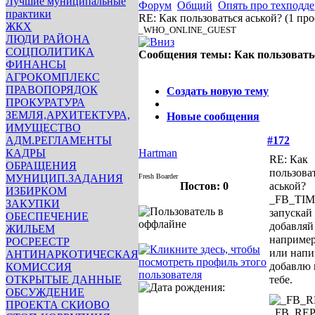
Лучшие муниципальные
Форум
Общий
Опять про техподд
практики
RE: Как пользоваться аськой?
(1 пр
ЖКХ
_WHO_ONLINE_GUEST
ЛЮДИ РАЙОНА
СОЦПОЛИТИКА
Сообщения темы:
Как пользовать
ФИНАНСЫ
Опции
АГРОКОМПЛЕКС
ПРАВОПОРЯДОК
Создать новую тему
ПРОКУРАТУРА
ЗЕМЛЯ,АРХИТЕКТУРА,
Новые сообщения
ИМУЩЕСТВО
АДМ.РЕГЛАМЕНТЫ
#172
КАДРЫ
Hartman
RE: Как
ОБРАЩЕНИЯ
пользова
МУНИЦИП.ЗАДАНИЯ
Fresh Boarder
Постов: 0
аськой?
ИЗБИРКОМ
_FB_TIM
ЗАКУПКИ
запускай
ОБЕСПЕЧЕНИЕ
добавляй
ЖИЛЬЕМ
например
РОСРЕЕСТР
или напи
АНТИНАРКОТИЧЕСКАЯ
добавлю 
КОМИССИЯ
ОТКРЫТЫЕ ДАННЫЕ
тебе.
ОБСУЖДЕНИЕ
ПРОЕКТА СКИОВО
_FB_RE