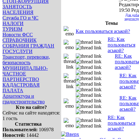
СТОП-КОРРУПЦИЯ
Редактир
ЗАНЯТОСТЬ
19:50 Ред
НАСЕЛЕНИЯ
Для доб
Служба ГО и ЧС
зарегистр
Темы
НАЛОГИ
ТУРИЗМ
Как пользоваться аськой?
Новости ФСС
RE: Как
СПРАВОЧНИК
пользоваться
СОБРАНИЯ ГРАЖДАН
аськой?
ГОСУСЛУГИ
RE: Как
Транспорт, перевозки,
пользовать
безопасность
аськой?
МУНИЦИПАЛЬНО-
ЧАСТНОЕ
RE: Как
ПАРТНЕРСТВО
пользова
КАДАСТРОВАЯ
аськой?
ПАЛАТА
Архитектура и
RE: Как
градостроительство
пользова
Кто на сайте?
аськой?
Сейчас на сайте находятся:
RE: Как
1 гость
пользоваться
Статистика
аськой?
Пользователей:
106978
Новостей:
14442