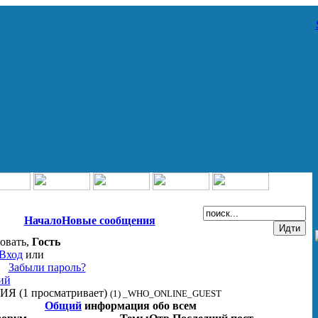
Начало
Новые сообщения
овать,
Гость
Вход
или
Забыли пароль?
ий
НИЯ
(1 просматривает)
(1) _WHO_ONLINE_GUEST
Общий
информация обо всем