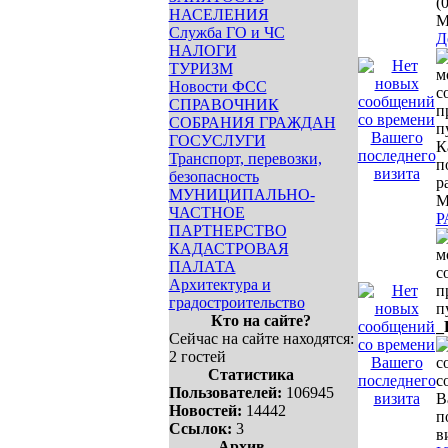
(0
НАСЕЛЕНИЯ
М
Служба ГО и ЧС
Д
НАЛОГИ
ТУРИЗМ
Новости ФСС
СПРАВОЧНИК
СОБРАНИЯ ГРАЖДАН
ГОСУСЛУГИ
К
Транспорт, перевозки,
п
безопасность
р
МУНИЦИПАЛЬНО-
М
ЧАСТНОЕ
Р
ПАРТНЕРСТВО
КАДАСТРОВАЯ
ПАЛАТА
Архитектура и
градостроительство
Кто на сайте?
_
Сейчас на сайте находятся:
2 гостей
Статистика
Пользователей:
106945
Новостей:
14442
Ссылок:
3
Архив