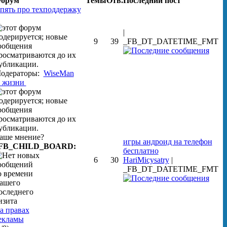
орум
Темы
Отв.
Последний пост
пять про техподдержку
|
9
39
_FB_DT_DATETIME_FMT
одераторы:
WiseMan
 жизни
аше мнение?
игры андроид на телефон
FB_CHILD_BOARD:
бесплатно
6
30
HariMicysatry
|
_FB_DT_DATETIME_FMT
а правах
екламы