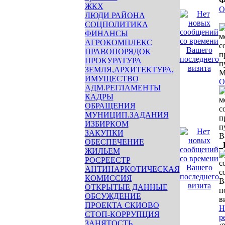
Ф
ЖКХ
О
ЛЮДИ РАЙОНА
СОЦПОЛИТИКА
ФИНАНСЫ
АГРОКОМПЛЕКС
ПРАВОПОРЯДОК
ПРОКУРАТУРА
ЗЕМЛЯ,АРХИТЕКТУРА,
М
ИМУЩЕСТВО
О
АДМ.РЕГЛАМЕНТЫ
КАДРЫ
ОБРАЩЕНИЯ
МУНИЦИП.ЗАДАНИЯ
ИЗБИРКОМ
ЗАКУПКИ
В
ОБЕСПЕЧЕНИЕ
_
ЖИЛЬЕМ
РОСРЕЕСТР
АНТИНАРКОТИЧЕСКАЯ
КОМИССИЯ
ОТКРЫТЫЕ ДАННЫЕ
ОБСУЖДЕНИЕ
ПРОЕКТА СКИОВО
Н
СТОП-КОРРУПЦИЯ
р
ЗАНЯТОСТЬ