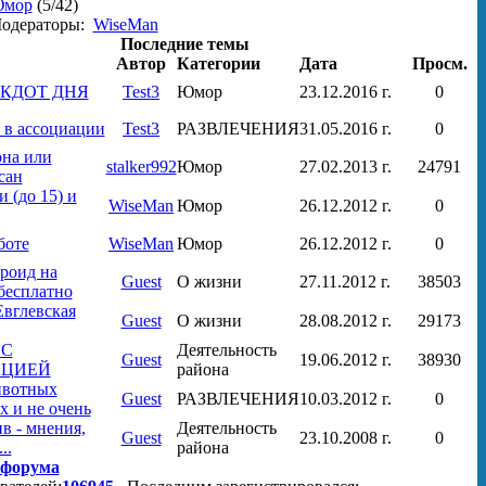
мор
(5/42)
одераторы:
WiseMan
Последние темы
Автор
Категории
Дата
Просм.
ЕКДОТ ДНЯ
Test3
Юмор
23.12.2016 г.
0
 в ассоциации
Test3
РАЗВЛЕЧЕНИЯ
31.05.2016 г.
0
на или
stalker992
Юмор
27.02.2013 г.
24791
сан
 (до 15) и
WiseMan
Юмор
26.12.2012 г.
0
боте
WiseMan
Юмор
26.12.2012 г.
0
роид на
Guest
О жизни
27.11.2012 г.
38503
бесплатно
вглевская
Guest
О жизни
28.08.2012 г.
29173
 С
Деятельность
Guest
19.06.2012 г.
38930
ПЦИЕЙ
района
ивотных
Guest
РАЗВЛЕЧЕНИЯ
10.03.2012 г.
0
 и не очень
в - мнения,
Деятельность
Guest
23.10.2008 г.
0
..
района
 форума