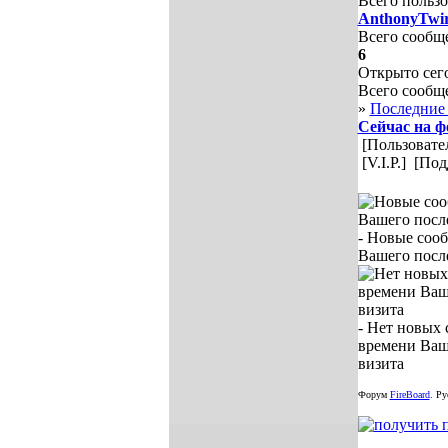
Всего пользо
AnthonyTwi
Всего сообщ
6
Открыто сег
Всего сообщ
»
Последние
Сейчас на 
[Пользовате
[V.I.P.]
[Под
- Новые соо
Вашего после
- Нет новых
времени Ваш
визита
Форум
FireBoard
.
Рус