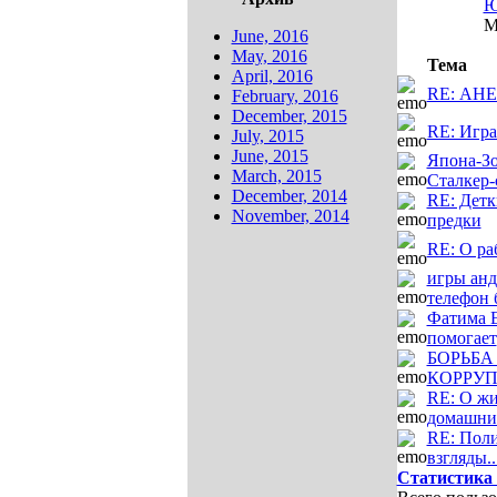
Ю
М
June, 2016
May, 2016
Тема
April, 2016
RE: АН
February, 2016
December, 2015
RE: Игра
July, 2015
June, 2015
Япона-Зо
March, 2015
Сталкер-
December, 2014
RE: Детки
November, 2014
предки
RE: О ра
игры анд
телефон 
Фатима Е
помогает
БОРЬБА
КОРРУ
RE: О ж
домашних
RE: Поли
взгляды...
Статистика