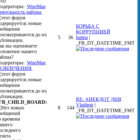
/0)
одераторы:
WiseMan
еятельность района
БОРЬБА С
КОРРУПЦИЕЙ
5
36
batina
|
_FB_DT_DATETIME_FMT
ак вы оцениваете
оложение нашего
айона?
одераторы:
WiseMan
АЗВЛЕЧЕНИЯ
RE: АНЕКДОТ ДНЯ
FB_CHILD_BOARD:
Vladimir
|
8
144
_FB_DT_DATETIME_FMT