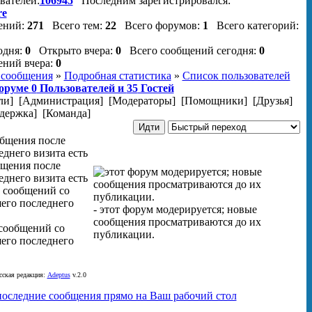
вателей:
106945
Последним зарегистрировался:
re
ений:
271
Всего тем:
22
Всего форумов:
1
Всего категорий:
одня:
0
Открыто вчера:
0
Всего сообщений сегодня:
0
ений вчера:
0
 сообщения
»
Подробная статистика
»
Список пользователей
форуме
0
Пользователей и
35
Гостей
ли]
[Администрация]
[Модераторы]
[Помощники]
[Друзья]
держка]
[Команда]
бщения после
днего визита есть
- этот форум модерируется; новые
сообщения просматриваются до их
 сообщений со
публикации.
его последнего
ская редакция:
Adeptus
v.2.0