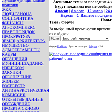
Лучшие муниципальные
Активные темы за последние 4 ча
практики
Будут показаны новые сообщен
ЖКХ
4 часов
|
8 часов
|
12 часов
|
24 
ЛЮДИ РАЙОНА
Неделя
|
С Вашего последне
СОЦПОЛИТИКА
Новы
Тема / Форум
ФИНАНСЫ
. . .
АГРОКОМПЛЕКС
За выбранный промежуток времени
ПРАВОПОРЯДОК
не найдено.
ПРОКУРАТУРА
ЗЕМЛЯ,АРХИТЕКТУРА,
ИМУЩЕСТВО
Форум
FireBoard
.
Русская редакция:
Adeptus
v.2.0
АДМ.РЕГЛАМЕНТЫ
КАДРЫ
ОБРАЩЕНИЯ
МУНИЦИП.ЗАДАНИЯ
ИЗБИРКОМ
ЗАКУПКИ
ОБЕСПЕЧЕНИЕ
ЖИЛЬЕМ
РОСРЕЕСТР
АНТИНАРКОТИЧЕСКАЯ
КОМИССИЯ
ОТКРЫТЫЕ ДАННЫЕ
ОБСУЖДЕНИЕ
ПРОЕКТА СКИОВО