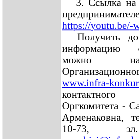
3. Ссылка на 
предпринимател
https
://
youtu
.
be
/-
w
Получить доп
информацию 
можно н
Организационн
www
.
infra
-
konkur
контактног
Оргкомитета - С
Арменаковна, те
10-73, эл