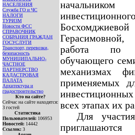
начальником Д
НАСЕЛЕНИЯ
Служба ГО и ЧС
инвестиционног
НАЛОГИ
ТУРИЗМ
Босхомджиев
Новости ФСС
СПРАВОЧНИК
Герасимовной,
СОБРАНИЯ ГРАЖДАН
ГОСУСЛУГИ
работа по о
Транспорт, перевозки,
безопасность
обучающего сем
МУНИЦИПАЛЬНО-
ЧАСТНОЕ
механизмах фин
ПАРТНЕРСТВО
КАДАСТРОВАЯ
применяемых дл
ПАЛАТА
Архитектура и
градостроительство
инвестиционных
Кто на сайте?
Сейчас на сайте находятся:
всех этапах их р
3 гостей
Статистика
Для участия 
Пользователей:
106953
Новостей:
14442
приглашаются
Ссылок:
3
Архив