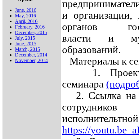
предприниматели
June, 2016
и организации, 
May, 2016
April, 2016
органов госу
February, 2016
December, 2015
власти и мун
July, 2015
June, 2015
образований.
March, 2015
December, 2014
Материалы к се
November, 2014
1. Проект 
семинара
(подроб
2. Ссылка на 
сотруднико
исполнительт
https
://
youtu
.
be
_
a