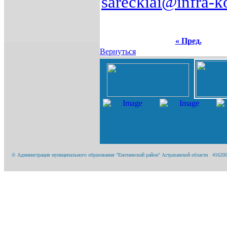
sareckiai
@
infra
-
k
« Пред.
Вернуться
© Администрация муниципального образования "Енотаевский район" Астраханской области 416200, А