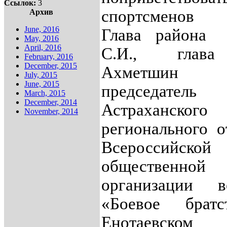
Ссылок:
3
спортсменов
Архив
June, 2016
Глава района
May, 2016
April, 2016
С.И., глав
February, 2016
December, 2015
Ахметшин 
July, 2015
June, 2015
председатель
March, 2015
December, 2014
Астраханского
November, 2014
регионального о
Всероссийской
общественной
организации в
«Боевое брат
Енотаевском 