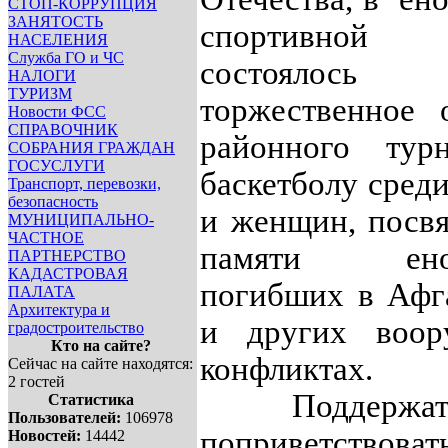
СТОП-КОРРУПЦИЯ
ЗАНЯТОСТЬ
спортивной
НАСЕЛЕНИЯ
Служба ГО и ЧС
состоялось
НАЛОГИ
ТУРИЗМ
торжественное 
Новости ФСС
СПРАВОЧНИК
районного тур
СОБРАНИЯ ГРАЖДАН
ГОСУСЛУГИ
баскетболу сред
Транспорт, перевозки,
безопасность
и женщин, посв
МУНИЦИПАЛЬНО-
ЧАСТНОЕ
памяти енот
ПАРТНЕРСТВО
КАДАСТРОВАЯ
погибших в Афг
ПАЛАТА
Архитектура и
и других воор
градостроительство
Кто на сайте?
конфликтах.
Сейчас на сайте находятся:
2 гостей
Поддерж
Статистика
Пользователей:
106978
поприветствоват
Новостей:
14442