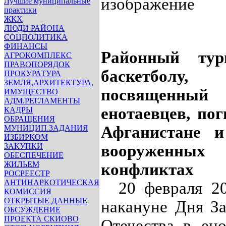
Лучшие муниципальные
практики
ЖКХ
ЛЮДИ РАЙОНА
СОЦПОЛИТИКА
ФИНАНСЫ
Районный ту
АГРОКОМПЛЕКС
ПРАВОПОРЯДОК
баскетболу,
ПРОКУРАТУРА
ЗЕМЛЯ,АРХИТЕКТУРА,
посвященный
ИМУЩЕСТВО
АДМ.РЕГЛАМЕНТЫ
енотаевцев, по
КАДРЫ
ОБРАЩЕНИЯ
Афганистане и
МУНИЦИП.ЗАДАНИЯ
ИЗБИРКОМ
ЗАКУПКИ
вооруженных
ОБЕСПЕЧЕНИЕ
ЖИЛЬЕМ
конфликтах
РОСРЕЕСТР
АНТИНАРКОТИЧЕСКАЯ
20 февраля 20
КОМИССИЯ
ОТКРЫТЫЕ ДАННЫЕ
накануне Дня З
ОБСУЖДЕНИЕ
ПРОЕКТА СКИОВО
Отечества, в ен