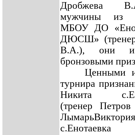
Дробжева В
мужчины из 
МБОУ ДО «Енот
ДЮСШ» (тренер
В.А.), они 
бронзовыми приз
Ценными иг
турнира признан
Никита с.Ен
(тренер Петров
ЛымарьВиктори
с.Енотаевка 