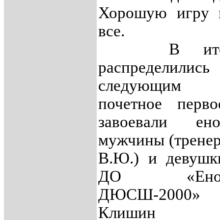
Хорошую игру 
все.
В итоге
распределились
следующим о
почетное перв
завоевали ено
мужчины (тренер
В.Ю.) и девуш
ДО «Енота
ДЮСШ-2000» 
Клишин А