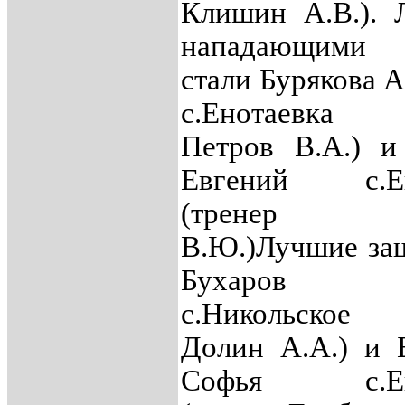
Клишин А.В.).
нападающими 
стали Бурякова 
с.Енотаевка 
Петров В.А.) 
Евгений с.Ен
(тренер Б
В.Ю.)Лучшие за
Бухаров А
с.Никольское 
Долин А.А.) и 
Софья с.Ено