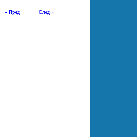
« Пред.
След. »