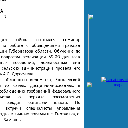
НА
РА
В
ации района состоялся семинар
я по работе с обращениями граждан
ции Губернатора области. Обучение по
 вопросам реализации 59-ФЗ для глав
ьных поселений, должностных лиц
 сельских администраций провела его
ь А.С. Дорофеева.
областного ведомства, Енотаевский
н из самых дисциплинированных в
 соблюдению требований федерального
ельства о порядке рассмотрения
й граждан органами власти. По
ю встречи специалисты управления
здные личные приемы в с. Енотаевка, с.
с. Замьяны.