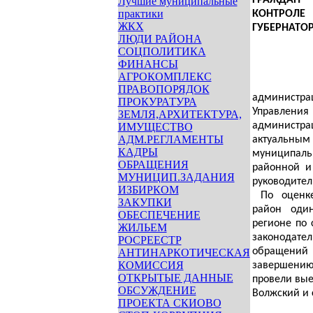
ГРАЖДАН 
Лучшие муниципальные
практики
КОНТРОЛЕ
ЖКХ
ГУБЕРНАТО
ЛЮДИ РАЙОНА
СОЦПОЛИТИКА
ФИНАНСЫ
АГРОКОМПЛЕКС
ПРАВОПОРЯДОК
администр
ПРОКУРАТУРА
Управлени
ЗЕМЛЯ,АРХИТЕКТУРА,
администра
ИМУЩЕСТВО
АДМ.РЕГЛАМЕНТЫ
актуальным
КАДРЫ
муниципал
ОБРАЩЕНИЯ
районной и
МУНИЦИП.ЗАДАНИЯ
руководител
ИЗБИРКОМ
По оценке 
ЗАКУПКИ
район оди
ОБЕСПЕЧЕНИЕ
регионе по
ЖИЛЬЕМ
законодат
РОСРЕЕСТР
обращени
АНТИНАРКОТИЧЕСКАЯ
КОМИССИЯ
завершени
ОТКРЫТЫЕ ДАННЫЕ
провели вые
ОБСУЖДЕНИЕ
Волжский и 
ПРОЕКТА СКИОВО