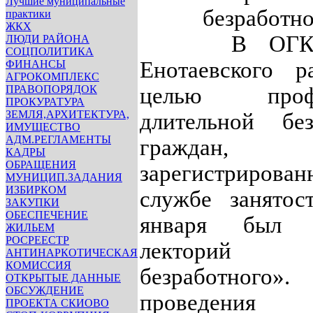
Лучшие муниципальные
безработн
практики
ЖКХ
В ОГКУ 
ЛЮДИ РАЙОНА
СОЦПОЛИТИКА
Енотаевского р
ФИНАНСЫ
АГРОКОМПЛЕКС
ПРАВОПОРЯДОК
целью профи
ПРОКУРАТУРА
ЗЕМЛЯ,АРХИТЕКТУРА,
длительной без
ИМУЩЕСТВО
АДМ.РЕГЛАМЕНТЫ
граждан,
КАДРЫ
ОБРАЩЕНИЯ
зарегистриро
МУНИЦИП.ЗАДАНИЯ
ИЗБИРКОМ
службе занят
ЗАКУПКИ
ОБЕСПЕЧЕНИЕ
января был п
ЖИЛЬЕМ
РОСРЕЕСТР
лекторий 
АНТИНАРКОТИЧЕСКАЯ
КОМИССИЯ
безработного
ОТКРЫТЫЕ ДАННЫЕ
ОБСУЖДЕНИЕ
проведения л
ПРОЕКТА СКИОВО