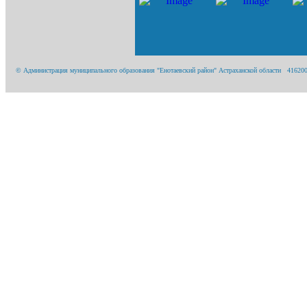
© Администрация муниципального образования "Енотаевский район" Астраханской области 416200, А