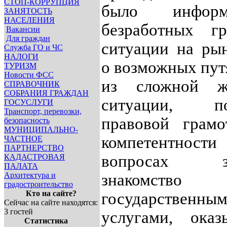
СТОП-КОРРУПЦИЯ
было информи
ЗАНЯТОСТЬ
НАСЕЛЕНИЯ
безработных г
Вакансии
Для граждан
ситуации на рын
Служба ГО и ЧС
НАЛОГИ
о возможных пут
ТУРИЗМ
Новости ФСС
из сложной ж
СПРАВОЧНИК
СОБРАНИЯ ГРАЖДАН
ситуации, по
ГОСУСЛУГИ
Транспорт, перевозки,
правовой грамо
безопасность
МУНИЦИПАЛЬНО-
компетентн
ЧАСТНОЕ
ПАРТНЕРСТВО
вопросах зан
КАДАСТРОВАЯ
ПАЛАТА
Архитектура и
знакомс
градостроительство
Кто на сайте?
государственны
Сейчас на сайте находятся:
3 гостей
услугами, оказ
Статистика