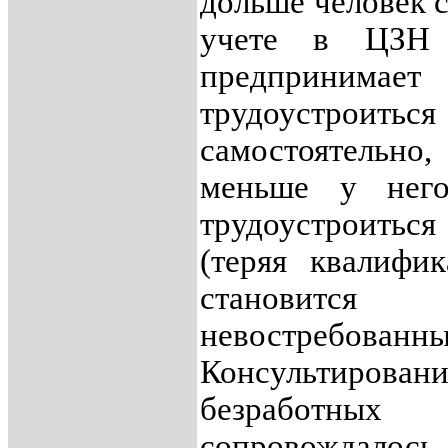
дольше человек с
учете в ЦЗ
предпринимает
трудоустроиться
самостоятель
меньше у нег
трудоустроитьс
(теряя квалифи
становится
невостребов
Консультировани
безработных 
сопровождалось