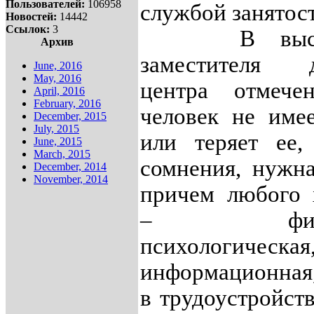
Пользователей:
106958
службой занятост
Новостей:
14442
Ссылок:
3
В выступ
Архив
заместителя д
June, 2016
May, 2016
центра отмечен
April, 2016
February, 2016
человек не име
December, 2015
July, 2015
или теряет ее,
June, 2015
March, 2015
сомнения, нужн
December, 2014
November, 2014
причем любого 
– финанс
психологическая
информационная
в трудоустройств