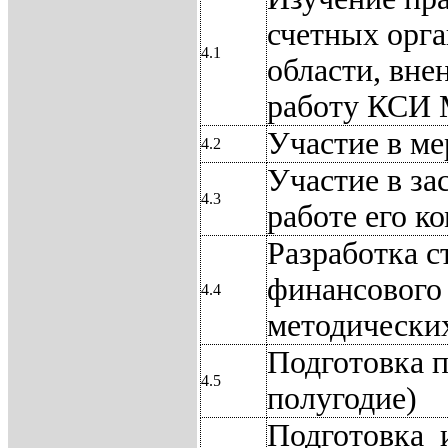
счетных орга
4.1
области, вне
работу КСИ 
Участие в м
4.2
Участие в за
4.3
работе его к
Разработка с
финансового
4.4
методически
Подготовка 
4.5
полугодие)
Подготовка