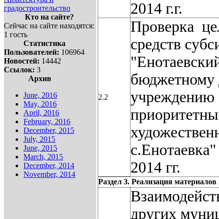
2014 г.г.
градостроительство
Кто на сайте?
Проверка
це
Сейчас на сайте находятся:
1 гость
средств суб
Статистика
Пользователей:
106964
"Енотаевский
Новостей:
14442
Ссылок:
3
бюджетному 
Архив
учреждению 
June, 2016
2.2
May, 2016
приоритетны
April, 2016
February, 2016
художественн
December, 2015
July, 2015
с.Енотаевка"
June, 2015
March, 2015
2014 гг.
December, 2014
November, 2014
Раздел 3. Реализация материало
Взаимодейст
других муни