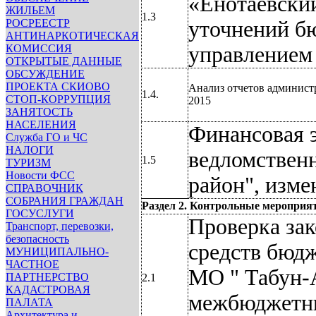
«Енотаевский
ЖИЛЬЕМ
1.3
РОСРЕЕСТР
уточнений б
АНТИНАРКОТИЧЕСКАЯ
КОМИССИЯ
управлением
ОТКРЫТЫЕ ДАННЫЕ
ОБСУЖДЕНИЕ
ПРОЕКТА СКИОВО
Анализ отчетов админист
1.4.
СТОП-КОРРУПЦИЯ
2015
ЗАНЯТОСТЬ
НАСЕЛЕНИЯ
Финансовая 
Служба ГО и ЧС
НАЛОГИ
ведломствен
1.5
ТУРИЗМ
Новости ФСС
район", изме
СПРАВОЧНИК
СОБРАНИЯ ГРАЖДАН
Раздел 2. Контрольные мероприя
ГОСУСЛУГИ
Проверка зак
Транспорт, перевозки,
безопасность
средств бюд
МУНИЦИПАЛЬНО-
ЧАСТНОЕ
МО " Табун-
ПАРТНЕРСТВО
2.1
КАДАСТРОВАЯ
межбюджетны
ПАЛАТА
Архитектура и