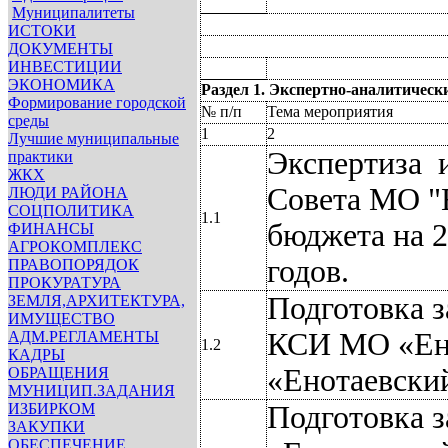
Муниципалитеты
ИСТОКИ
ДОКУМЕНТЫ
ИНВЕСТИЦИИ
ЭКОНОМИКА
Раздел 1. Экспертно-аналитичес
Формирование городской
№ п/п
Тема мероприятия
среды
1
2
Лучшие муниципальные
Экспертиза
практики
ЖКХ
Совета МО "
ЛЮДИ РАЙОНА
СОЦПОЛИТИКА
1.1
бюджета на 2
ФИНАНСЫ
АГРОКОМПЛЕКС
годов.
ПРАВОПОРЯДОК
ПРОКУРАТУРА
Подготовка 
ЗЕМЛЯ,АРХИТЕКТУРА,
ИМУЩЕСТВО
КСИ МО «Ено
АДМ.РЕГЛАМЕНТЫ
1.2
КАДРЫ
«Енотаевский
ОБРАЩЕНИЯ
МУНИЦИП.ЗАДАНИЯ
ИЗБИРКОМ
Подготовка 
ЗАКУПКИ
ОБЕСПЕЧЕНИЕ