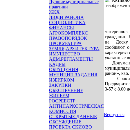
Лучшие муниципальные
практики
ЖКХ
ЛЮДИ РАЙОНА
СОЦПОЛИТИКА
ФИНАНСЫ
материалов
АГРОКОМПЛЕКС
гражданин 
ПРАВОПОРЯДОК
на Доску 
ПРОКУРАТУРА
сообщают о
ЗЕМЛЯ,АРХИТЕКТУРА,
характерис
ИМУЩЕСТВО
указанные 
АДМ.РЕГЛАМЕНТЫ
Документы
КАДРЫ
муниципаль
ОБРАЩЕНИЯ
район», каб. 
МУНИЦИП.ЗАДАНИЯ
Сроки при
ИЗБИРКОМ
Предварител
ЗАКУПКИ
3-57 с 8.00 д
ОБЕСПЕЧЕНИЕ
ЖИЛЬЕМ
РОСРЕЕСТР
АНТИНАРКОТИЧЕСКАЯ
КОМИССИЯ
Вернуться
ОТКРЫТЫЕ ДАННЫЕ
ОБСУЖДЕНИЕ
ПРОЕКТА СКИОВО