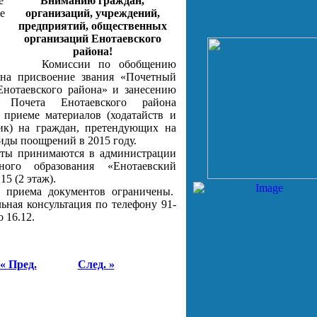
Вниманию граждан,
организаций, учреждений,
предприятий, общественных
организаций Енотаевского
района!
Комиссии по обобщению
 на присвоение звания «Почетный
Енотаевского района» и занесению
Почета Енотаевского района
 приеме материалов (ходатайств и
тик) на граждан, претендующих на
виды поощрений в 2015 году.
 принимаются в администрации
ного образования «Енотаевский
15 (2 этаж).
ема документов ограничены.
ьная консультация по телефону 91-
о 16.12.
« Пред.
След. »