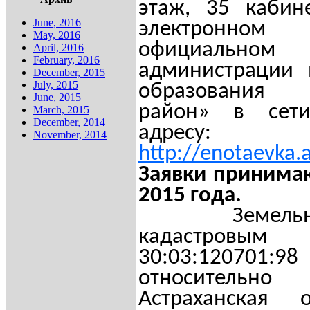
этаж, 35 кабин
June, 2016
электронн
May, 2016
официаль
April, 2016
February, 2016
администрации 
December, 2015
July, 2015
образования 
June, 2015
район» в сет
March, 2015
December, 2014
адресу:
November, 2014
http
://
enotaevka
.
Заявки принима
2015 года.
Земельный
кадастров
30:03:120701:
относительн
Астраханская 