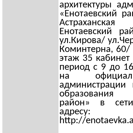
архитектуры ад
«Енотаевский ра
Астраханск
Енотаевский рай
ул.Кирова/ ул.Че
Коминтерна, 60/ 
этаж 35 кабинет
период с 9 до 16
на официал
администрации 
образования 
район» в сет
адресу:
http
://
enotaevka
.