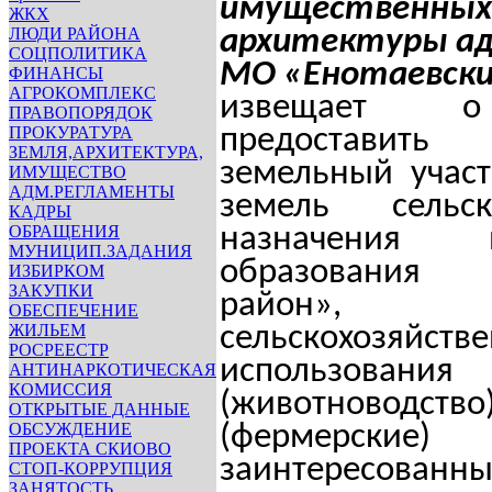
имущественных
ЖКХ
ЛЮДИ РАЙОНА
архитектуры а
СОЦПОЛИТИКА
МО «Енотаевски
ФИНАНСЫ
АГРОКОМПЛЕКС
извещает о
ПРАВОПОРЯДОК
ПРОКУРАТУРА
предостави
ЗЕМЛЯ,АРХИТЕКТУРА,
земельный участ
ИМУЩЕСТВО
АДМ.РЕГЛАМЕНТЫ
земель сельско
КАДРЫ
ОБРАЩЕНИЯ
назначения м
МУНИЦИП.ЗАДАНИЯ
образования 
ИЗБИРКОМ
ЗАКУПКИ
район
ОБЕСПЕЧЕНИЕ
ЖИЛЬЕМ
сельскохозяйств
РОСРЕЕСТР
использования
АНТИНАРКОТИЧЕСКАЯ
КОМИССИЯ
(животноводство)
ОТКРЫТЫЕ ДАННЫЕ
ОБСУЖДЕНИЕ
(фермерские
ПРОЕКТА СКИОВО
заинтерес
СТОП-КОРРУПЦИЯ
ЗАНЯТОСТЬ