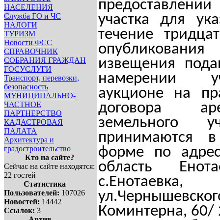
предоставлен
НАСЕЛЕНИЯ
Служба ГО и ЧС
участка для ук
НАЛОГИ
течение тридца
ТУРИЗМ
Новости ФСС
опубликования
СПРАВОЧНИК
СОБРАНИЯ ГРАЖДАН
извещения пода
ГОСУСЛУГИ
намерении у
Транспорт, перевозки,
безопасность
аукционе на пр
МУНИЦИПАЛЬНО-
ЧАСТНОЕ
договора ар
ПАРТНЕРСТВО
земельного уча
КАДАСТРОВАЯ
ПАЛАТА
принимаются в
Архитектура и
градостроительство
форме по адрес
Кто на сайте?
область Енот
Сейчас на сайте находятся:
22 гостей
с.Енотаевка
Статистика
Пользователей:
107026
ул.Черныше
Новостей:
14442
Коминтерна, 60/ 
Ссылок:
3
Архив