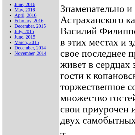
June, 2016
Знаменательно и 
May, 2016
April, 2016
Астраханского ка
February, 2016
December, 2015
Василий Филипп
July, 2015
June, 2015
в этих местах и 
March, 2015
December, 2014
свое последнее п
November, 2014
живет в сердцах 
гости к копановс
торжественное с
множество госте
свои приурочен 
двух самобытных