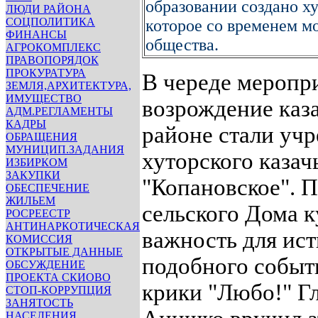
образовании создано ху
ЛЮДИ РАЙОНА
СОЦПОЛИТИКА
которое со временем м
ФИНАНСЫ
общества.
АГРОКОМПЛЕКС
ПРАВОПОРЯДОК
ПРОКУРАТУРА
В череде меропр
ЗЕМЛЯ,АРХИТЕКТУРА,
ИМУЩЕСТВО
возрождение каз
АДМ.РЕГЛАМЕНТЫ
КАДРЫ
районе стали уч
ОБРАЩЕНИЯ
МУНИЦИП.ЗАДАНИЯ
хуторского казач
ИЗБИРКОМ
ЗАКУПКИ
"Копановское". 
ОБЕСПЕЧЕНИЕ
ЖИЛЬЕМ
сельского Дома к
РОСРЕЕСТР
АНТИНАРКОТИЧЕСКАЯ
важность для ист
КОМИССИЯ
ОТКРЫТЫЕ ДАННЫЕ
подобного событ
ОБСУЖДЕНИЕ
ПРОЕКТА СКИОВО
крики "Любо!" Г
СТОП-КОРРУПЦИЯ
ЗАНЯТОСТЬ
НАСЕЛЕНИЯ