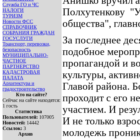
Анишко вручил а
Служба ГО и ЧС
Полхутенкову "У
НАЛОГИ
ТУРИЗМ
общества", главн
Новости ФСС
СПРАВОЧНИК
СОБРАНИЯ ГРАЖДАН
За последнее дес
ГОСУСЛУГИ
Транспорт, перевозки,
подобное меропри
безопасность
МУНИЦИПАЛЬНО-
пропагандой и в
ЧАСТНОЕ
ПАРТНЕРСТВО
культуры, актив
КАДАСТРОВАЯ
ПАЛАТА
Архитектура и
Главой района. 
градостроительство
Кто на сайте?
проходит с его 
Сейчас на сайте находятся:
1 гость
участием. И резу
Статистика
Пользователей:
107005
И не только взро
Новостей:
14442
Ссылок:
3
молодежь проника
Архив