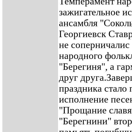
Темперамент нар
зажигательное и
ансамбля "Соколы
Георгиевск Став
не соперничали
народного фольк
"Берегиня", а г
друг друга.Заве
праздника стало
исполнение песе
"Прощание славя
"Берегнини" втор