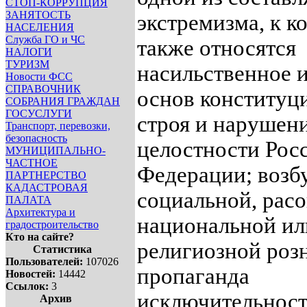
СТОП-КОРРУПЦИЯ
ЗАНЯТОСТЬ
экстремизма, к к
НАСЕЛЕНИЯ
Служба ГО и ЧС
также относятся
НАЛОГИ
ТУРИЗМ
насильственное 
Новости ФСС
СПРАВОЧНИК
основ конституц
СОБРАНИЯ ГРАЖДАН
ГОСУСЛУГИ
строя и нарушен
Транспорт, перевозки,
безопасность
целостности Рос
МУНИЦИПАЛЬНО-
ЧАСТНОЕ
Федерации; возб
ПАРТНЕРСТВО
КАДАСТРОВАЯ
социальной, расо
ПАЛАТА
Архитектура и
национальной ил
градостроительство
Кто на сайте?
религиозной роз
Статистика
Пользователей:
107026
пропаганда
Новостей:
14442
Ссылок:
3
исключительност
Архив