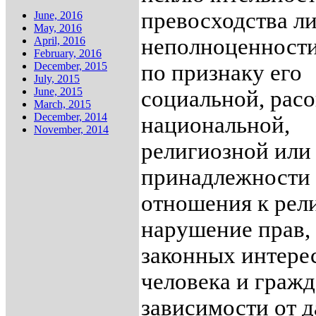
превосходства л
June, 2016
May, 2016
неполноценности
April, 2016
February, 2016
December, 2015
по признаку его
July, 2015
June, 2015
социальной, расо
March, 2015
December, 2014
национальной,
November, 2014
религиозной или
принадлежности
отношения к рел
нарушение прав, 
законных интере
человека и гражд
зависимости от 