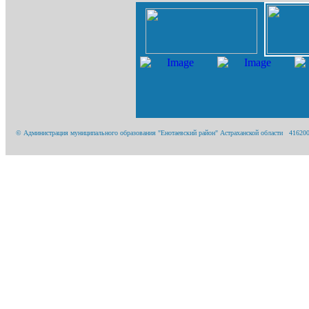
© Администрация муниципального образования "Енотаевский район" Астраханской области 416200, А