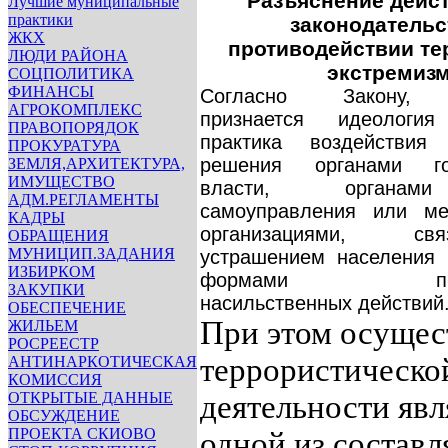
Разъяснение дейс
Лучшие муниципальные
практики
законодательс
ЖКХ
противодействии те
ЛЮДИ РАЙОНА
экстремиз
СОЦПОЛИТИКА
ФИНАНСЫ
Согласно Закону, 
АГРОКОМПЛЕКС
признается идеологи
ПРАВОПОРЯДОК
практика воздействия
ПРОКУРАТУРА
решения органами гос
ЗЕМЛЯ,АРХИТЕКТУРА,
ИМУЩЕСТВО
власти, органам
АДМ.РЕГЛАМЕНТЫ
самоуправления или м
КАДРЫ
организациями, с
ОБРАЩЕНИЯ
МУНИЦИП.ЗАДАНИЯ
устрашением населения 
ИЗБИРКОМ
формами проти
ЗАКУПКИ
насильственных действий
ОБЕСПЕЧЕНИЕ
При этом осущес
ЖИЛЬЕМ
РОСРЕЕСТР
террористическо
АНТИНАРКОТИЧЕСКАЯ
КОМИССИЯ
ОТКРЫТЫЕ ДАННЫЕ
деятельности явл
ОБСУЖДЕНИЕ
ПРОЕКТА СКИОВО
одной из состав