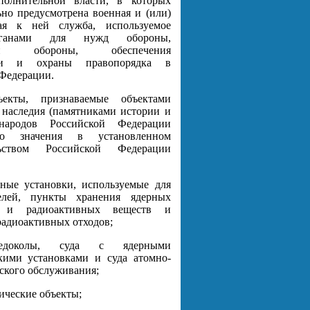
полнительной власти, в которых
ьно предусмотрена военная и (или)
ая к ней служба, используемое
ганами для нужд обороны,
кой обороны, обеспечения
сти и охраны правопорядка в
Федерации.
ъекты, признаваемые объектами
 наследия (памятниками истории и
 народов Российской Федерации
ого значения в установленном
ельством Российской Федерации
рные установки, используемые для
елей, пункты хранения ядерных
в и радиоактивных веществ и
адиоактивных отходов;
едоколы, суда с ядерными
кими установками и суда атомно-
ского обслуживания;
ические объекты;