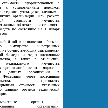
й стоимости, сформированной в
вии с установленным порядком
галтерского учета, утвержденным в
литике организации. При расчете
довой стоимости имущества
я данные об остаточной стоимости
редств по состоянию на 1 января
года.
вой базой в отношении объектов
ого имущества иностранных
, не осуществляющих деятельности
ой Федерации через постоянные
тельства, а также в отношении
в недвижимого имущества
х организаций, не относящихся к
ости данных организаций в
й Федерации через постоянные
вительства, признается
зационная стоимость указанных
по данным органов технической
ции.
лномоченные органы и
зированные организации,