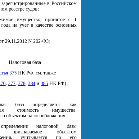
а, зарегистрированные в Российском
ом реестре судов;
жимое имущество, принятое с 1
 года на учет в качестве основных
т 29.11.2012 N 202-ФЗ)
Налоговая база
атья 375
НК РФ, см. также
376
,
377
,
378
,
384
и
385
НК РФ)
овая база определяется как
довая стоимость имущества,
го объектом налогообложения.
пределении налоговой базы
о, признаваемое объектом
ожения, учитывается по его