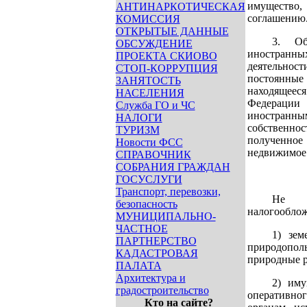
имущество,
АНТИНАРКОТИЧЕСКАЯ
соглашению
КОМИССИЯ
ОТКРЫТЫЕ ДАННЫЕ
3. Об
ОБСУЖДЕНИЕ
иностранных
ПРОЕКТА СКИОВО
деятельнос
СТОП-КОРРУПЦИЯ
постоянные
ЗАНЯТОСТЬ
находящее
НАСЕЛЕНИЯ
Федерации
Служба ГО и ЧС
иностран
НАЛОГИ
собственн
ТУРИЗМ
полученное
Новости ФСС
недвижимое
СПРАВОЧНИК
СОБРАНИЯ ГРАЖДАН
ГОСУСЛУГИ
Транспорт, перевозки,
Не 
безопасность
налогооблож
МУНИЦИПАЛЬНО-
ЧАСТНОЕ
1) зем
ПАРТНЕРСТВО
природополь
КАДАСТРОВАЯ
природные р
ПАЛАТА
Архитектура и
2) иму
градостроительство
оперативн
Кто на сайте?