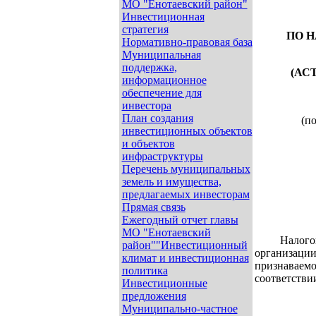
МО "Енотаевский район"
Инвестиционная
стратегия
ПО 
Нормативно-правовая база
Муниципальная
поддержка,
(АС
информационное
обеспечение для
инвестора
План создания
(п
инвестиционных объектов
и объектов
инфраструктуры
Перечень муниципальных
земель и имущества,
предлагаемых инвесторам
Прямая связь
Ежегодный отчет главы
МО "Енотаевский
Налог
район""Инвестиционный
организа
климат и инвестиционная
признаваем
политика
соответстви
Инвестиционные
предложения
Муниципально-частное