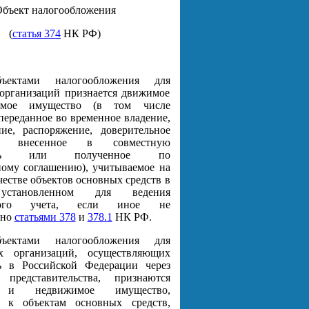
бъект налогообложения
(
статья 374
НК РФ)
ъектами налогообложения для
организаций признается движимое
мое имущество (в том числе
переданное во временное владение,
ие, распоряжение, доверительное
ие, внесенное в совместную
ность или полученное по
ому соглашению), учитываемое на
честве объектов основных средств в
 установленном для ведения
рского учета, если иное не
ено
статьями 378
и
378.1
НК РФ.
ъектами налогообложения для
х организаций, осуществляющих
ть в Российской Федерации через
 представительства, признаются
 и недвижимое имущество,
я к объектам основных средств,