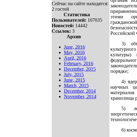
органам ис
Сейчас на сайте находятся:
законодател
2 гостей
приравненн
Статистика
этими ор
Пользователей:
107035
гражданс
Новостей:
14442
безопасно
Ссылок:
3
Российской 
Архив
3) об
June, 2016
культурного
May, 2016
культуры)
April, 2016
федеральн
February, 2016
законодат
December, 2015
порядке;
July, 2015
June, 2015
4) яде
March, 2015
научных ц
December, 2014
материало
November, 2014
хранилища р
5) л
энергетичес
технологиче
6) косм