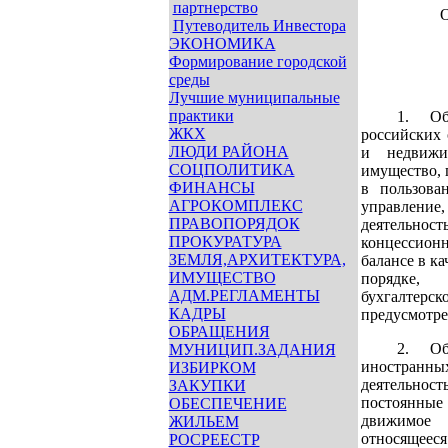
партнерство
О
Путеводитель Инвестора
ЭКОНОМИКА
Формирование городской
среды
Лучшие муниципальные
практики
1. Об
ЖКХ
российских 
ЛЮДИ РАЙОНА
и недвижи
СОЦПОЛИТИКА
имущество, 
ФИНАНСЫ
в пользован
АГРОКОМПЛЕКС
управлен
ПРАВОПОРЯДОК
деятель
ПРОКУРАТУРА
концессионн
ЗЕМЛЯ,АРХИТЕКТУРА,
балансе в ка
ИМУЩЕСТВО
порядке,
АДМ.РЕГЛАМЕНТЫ
бухгалте
КАДРЫ
предусмотр
ОБРАЩЕНИЯ
2. Об
МУНИЦИП.ЗАДАНИЯ
иностранны
ИЗБИРКОМ
деятельнос
ЗАКУПКИ
постоянные
ОБЕСПЕЧЕНИЕ
движимое
ЖИЛЬЕМ
относящеес
РОСРЕЕСТР