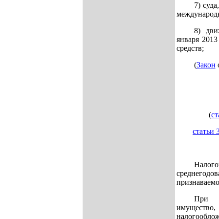
7) суд
международн
8) дви
января 2013
средств;
(
Закон
о
(
ст
статьи 
Налог
среднего
признаваемо
При о
имуществ
налогообл