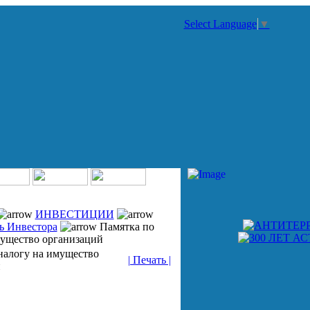
Select Language
▼
ИНВЕСТИЦИИ
ь Инвестора
Памятка по
мущество организаций
налогу на имущество
| Печать |
й