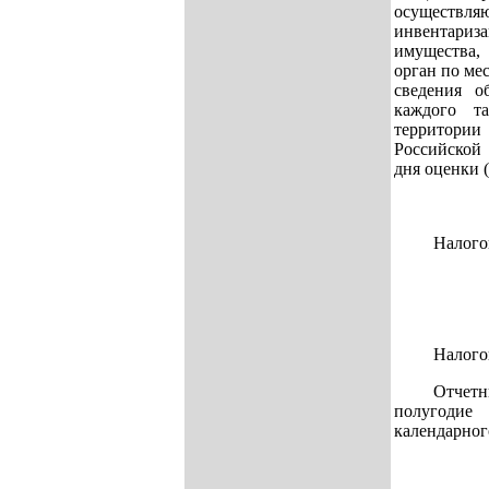
осуществ
инвентари
имущества,
орган по ме
сведения о
каждого та
территори
Российской 
дня оценки 
Налого
Налого
Отчет
полугодие
календарног