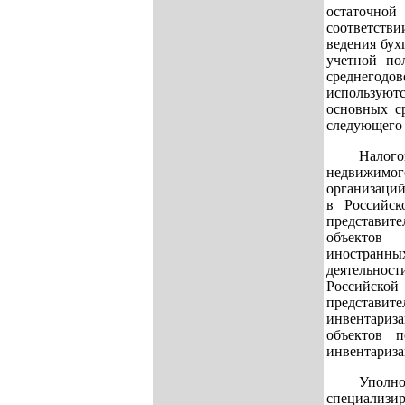
остаточно
соответст
ведения бух
учетной по
среднего
используютс
основных с
следующего 
Налого
недвижим
организаций
в Российск
представи
объекто
иностранны
деятельн
Российско
предста
инвентари
объектов 
инвентариза
Упо
специали