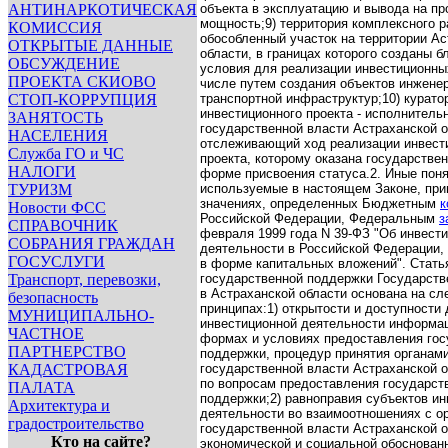
АНТИНАРКОТИЧЕСКАЯ
объекта в эксплуатацию и вывода на п
мощность;
9) территория комплексного р
КОМИССИЯ
обособленный участок на территории Ас
ОТКРЫТЫЕ ДАННЫЕ
области, в границах которого созданы б
ОБСУЖДЕНИЕ
условия для реализации инвестиционных
ПРОЕКТА СКИОВО
числе путем создания объектов инжене
СТОП-КОРРУПЦИЯ
транспортной инфраструктур;
10) курато
инвестиционного проекта - исполнитель
ЗАНЯТОСТЬ
государственной власти Астраханской о
НАСЕЛЕНИЯ
отслеживающий ход реализации инвест
Служба ГО и ЧС
проекта, которому оказана государстве
НАЛОГИ
форме присвоения статуса.
2. Иные пон
ТУРИЗМ
используемые в настоящем Законе, пр
значениях, определенных Бюджетным
к
Новости ФСС
Российской Федерации, Федеральным
з
СПРАВОЧНИК
февраля 1999 года N 39-ФЗ "Об инвест
СОБРАНИЯ ГРАЖДАН
деятельности в Российской Федерации
ГОСУСЛУГИ
в форме капитальных вложений".
Стать
Транспорт, перевозки,
государственной поддержки
Государств
в Астраханской области основана на с
безопасность
принципах:
1) открытости и доступности
МУНИЦИПАЛЬНО-
инвестиционной деятельности информац
ЧАСТНОЕ
формах и условиях предоставления гос
ПАРТНЕРСТВО
поддержки, процедур принятия органам
КАДАСТРОВАЯ
государственной власти Астраханской 
по вопросам предоставления государст
ПАЛАТА
поддержки;
2) равноправия субъектов и
Архитектура и
деятельности во взаимоотношениях с о
градостроительство
государственной власти Астраханской о
Кто на сайте?
экономической и социальной обоснован