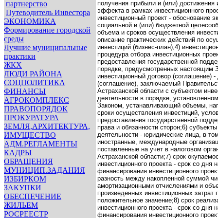
партнерство
получения прибыли и (или) достижения 
эффекта в рамках инвестиционного прое
Путеводитель Инвестора
инвестиционный проект - обоснование э
ЭКОНОМИКА
социальной и (или) бюджетной целесооб
Формирование городской
объема и сроков осуществления инвести
среды
описание практических действий по ос
Лучшие муниципальные
инвестиций (бизнес-план);
4) инвестицио
процедура отбора инвестиционных прое
практики
предоставления государственной подде
ЖКХ
порядке, предусмотренных настоящим 
ЛЮДИ РАЙОНА
инвестиционный договор (соглашение) -
СОЦПОЛИТИКА
(соглашение), заключаемый Правитель
ФИНАНСЫ
Астраханской области с субъектом инв
деятельности в порядке, установленно
АГРОКОМПЛЕКС
Законом, устанавливающий объемы, на
ПРАВОПОРЯДОК
сроки осуществления инвестиций, услов
ПРОКУРАТУРА
предоставления государственной подде
ЗЕМЛЯ,АРХИТЕКТУРА,
права и обязанности сторон;
6) субъекты
ИМУЩЕСТВО
деятельности - юридические лица, в то
иностранные, международные организац
АДМ.РЕГЛАМЕНТЫ
поставленные на учет в налоговом орга
КАДРЫ
Астраханской области;
7) срок окупаемо
ОБРАЩЕНИЯ
инвестиционного проекта - срок со дня 
МУНИЦИП.ЗАДАНИЯ
финансирования инвестиционного проект
ИЗБИРКОМ
разность между накопленной суммой чи
амортизационными отчислениями и объ
ЗАКУПКИ
произведенных инвестиционных затрат 
ОБЕСПЕЧЕНИЕ
положительное значение;
8) срок реализ
ЖИЛЬЕМ
инвестиционного проекта - срок со дня 
РОСРЕЕСТР
финансирования инвестиционного проек