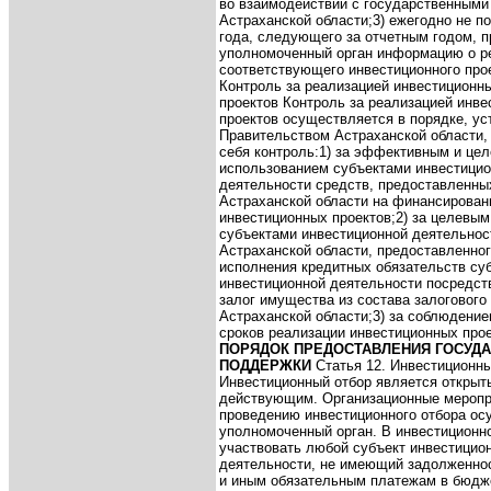
во взаимодействии с государственными
Астраханской области;
3) ежегодно не п
года, следующего за отчетным годом, п
уполномоченный орган информацию о р
соответствующего инвестиционного про
Контроль за реализацией инвестиционн
проектов
Контроль за реализацией инв
проектов осуществляется в порядке, у
Правительством Астраханской области,
себя контроль:
1) за эффективным и це
использованием субъектами инвестици
деятельности средств, предоставленны
Астраханской области на финансирован
инвестиционных проектов;
2) за целевы
субъектами инвестиционной деятельно
Астраханской области, предоставленног
исполнения кредитных обязательств су
инвестиционной деятельности посредст
залог имущества из состава залогового
Астраханской области;
3) за соблюдение
сроков реализации инвестиционных прое
ПОРЯДОК ПРЕДОСТАВЛЕНИЯ ГОСУД
ПОДДЕРЖКИ
Статья 12. Инвестиционн
Инвестиционный отбор является открыт
действующим. Организационные меропр
проведению инвестиционного отбора ос
уполномоченный орган. В инвестиционн
участвовать любой субъект инвестицио
деятельности, не имеющий задолженно
и иным обязательным платежам в бюдж