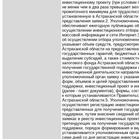
инвестиционному проекту (при условии 
не менее чем в два раза превышает ве
прожиточного минимума для трудоспосо
установленную в Астраханской области
представления заявки.
2. Уполномоченны
обеспечивает ежегодную публикацию о
осуществлении инвестиционного отбора
массовой информации и сети Интернет.
об осуществлении отбора уполномоченн
указывает объем средств, предусмотр
Астраханской области на предоставлен
государственных гарантий, бюджетных 
выделение субсидий, а также стоимост
залогового фонда Астраханской области
получения государственной поддержки 
инвестиционной деятельности направля
уполномоченный орган заявку с указани
форм, объемов и целей предоставления
поддержки, инвестиционный проект и и
(далее - пакет документов), формы, сос
к которым устанавливаются Правитель
Астраханской области.
5. Уполномоченны
осуществляет регистрацию инвестицион
представленных для получения государ
поддержки, путем внесения сведений о
заявках в реестр инвестиционных проек
претендующих на получение государст
поддержки, порядок формирования и ве
устанавливается уполномоченным орга
семи дней со дня регистрации инвестиц