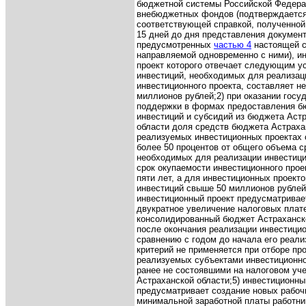
бюджетной системы Российской Федера
внебюджетных фондов (подтверждаетс
соответствующей справкой, полученной 
15 дней до дня представления документ
предусмотренных
частью 4
настоящей с
направляемой одновременно с ними), и
проект которого отвечает следующим у
инвестиций, необходимых для реализац
инвестиционного проекта, составляет н
миллионов рублей;
2) при оказании госу
поддержки в формах предоставления 
инвестиций и субсидий из бюджета Аст
области доля средств бюджета Астраха
реализуемых инвестиционных проектах 
более 50 процентов от общего объема с
необходимых для реализации инвестици
срок окупаемости инвестиционного прое
пяти лет, а для инвестиционных проект
инвестиций свыше 50 миллионов рублей 
инвестиционный проект предусматривае
двукратное увеличение налоговых плат
консолидированный бюджет Астраханско
после окончания реализации инвестицио
сравнению с годом до начала его реали
критерий не применяется при отборе про
реализуемых субъектами инвестиционно
ранее не состоявшими на налоговом уче
Астраханской области;
5) инвестиционны
предусматривает создание новых рабоч
минимальной заработной платы работни