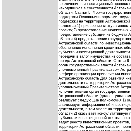
вовлечение в инвестиционный процесс о
находящихся в собственности Астрахан
области.
Статья 5. Формы государствен
поддержки
Основными формами госуда
поддержки на территории Астраханской
являются:
1) присвоение статуса инвес
проекту;
2) предоставление бюджетных 
предоставление субсидий из бюджета А
области;
4) предоставление государстве
Астраханской области по инвестиционн
обеспечение исполнения кредитных обя
субъекта инвестиционной деятельности
передачи в залог имущества из состава
фонда Астраханской области.
Статья 6
орган государственной власти Астрахан
уполномоченный Правительством Астра
в сфере организации привлечения инвес
Астраханскую область
Для развития ин
деятельности на территории Астраханск
уполномоченный Правительством Астра
исполнительный орган государственной
Астраханской области (далее - уполном
реализует следующие полномочия:
1) о
анализирует информацию об инвестици
деятельности, в том числе на территор
области;
2) оказывает консультативную
субъектам инвестиционной деятельност
ведет реестр инвестиционных проектов,
территории Астраханской области, поря
формирования и ведения которого уста