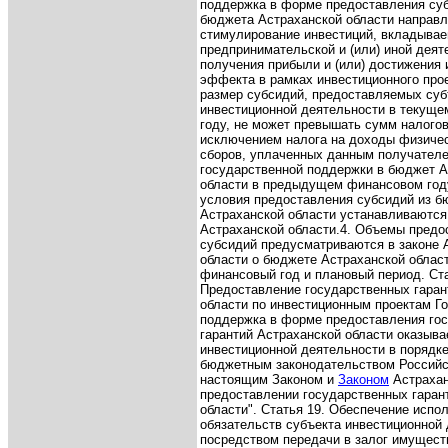
поддержка в форме предоставления суб
бюджета Астраханской области направл
стимулирование инвестиций, вкладывае
предпринимательской и (или) иной деят
получения прибыли и (или) достижения 
эффекта в рамках инвестиционного прое
размер субсидий, предоставляемых суб
инвестиционной деятельности в текущ
году, не может превышать сумм налогов
исключением налога на доходы физичес
сборов, уплаченных данным получател
государственной поддержки в бюджет А
области в предыдущем финансовом год
условия предоставления субсидий из б
Астраханской области устанавливаютс
Астраханской области.
4. Объемы предо
субсидий предусматриваются в законе 
области о бюджете Астраханской облас
финансовый год и плановый период.
Ст
Предоставление государственных гаран
области по инвестиционным проектам
Г
поддержка в форме предоставления го
гарантий Астраханской области оказыва
инвестиционной деятельности в порядк
бюджетным законодательством Российс
настоящим Законом и
Законом
Астрахан
предоставлении государственных гаран
области".
Статья 19. Обеспечение испо
обязательств субъекта инвестиционной
посредством передачи в залог имущест