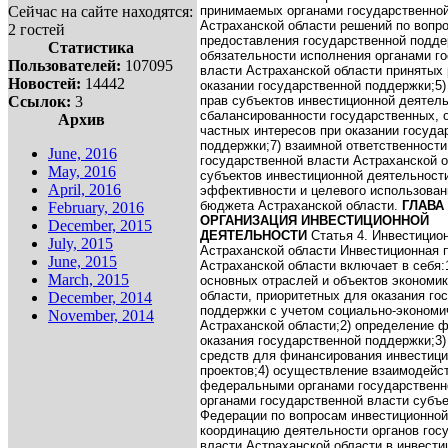
Сейчас на сайте находятся:
принимаемых органами государственной
Астраханской области решений по вопр
2 гостей
предоставления государственной подде
Статистика
обязательности исполнения органами г
Пользователей:
107095
власти Астраханской области принятых
Новостей:
14442
оказании государственной поддержки;
5
Ссылок:
3
прав субъектов инвестиционной деятель
сбалансированности государственных, 
Архив
частных интересов при оказании госуда
поддержки;
7) взаимной ответственности
June, 2016
государственной власти Астраханской о
May, 2016
субъектов инвестиционной деятельност
April, 2016
эффективности и целевого использован
бюджета Астраханской области.
ГЛАВА 
February, 2016
ОРГАНИЗАЦИЯ ИНВЕСТИЦИОННОЙ
December, 2015
ДЕЯТЕЛЬНОСТИ
Статья 4. Инвестицио
July, 2015
Астраханской области
Инвестиционная 
June, 2015
Астраханской области включает в себя:
March, 2015
основных отраслей и объектов экономи
области, приоритетных для оказания го
December, 2014
поддержки с учетом социально-экономи
November, 2014
Астраханской области;
2) определение 
оказания государственной поддержки;
3
средств для финансирования инвестиц
проектов;
4) осуществление взаимодейс
федеральными органами государственн
органами государственной власти субъ
Федерации по вопросам инвестиционной
координацию деятельности органов гос
власти Астраханской области в инвести