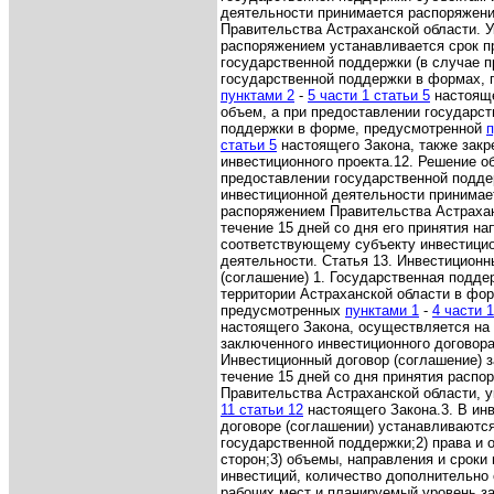
деятельности принимается распоряжен
Правительства Астраханской области. 
распоряжением устанавливается срок п
государственной поддержки (в случае 
государственной поддержки в формах,
пунктами 2
-
5 части 1 статьи 5
настояще
объем, а при предоставлении государст
поддержки в форме, предусмотренной
п
статьи 5
настоящего Закона, также закр
инвестиционного проекта.
12. Решение об
предоставлении государственной подде
инвестиционной деятельности принимае
распоряжением Правительства Астрахан
течение 15 дней со дня его принятия на
соответствующему субъекту инвестици
деятельности.
Статья 13. Инвестиционн
(соглашение)
1. Государственная подде
территории Астраханской области в фо
предусмотренных
пунктами 1
-
4 части 1
настоящего Закона, осуществляется на
заключенного инвестиционного договора
Инвестиционный договор (соглашение) 
течение 15 дней со дня принятия распо
Правительства Астраханской области, 
11 статьи 12
настоящего Закона.
3. В ин
договоре (соглашении) устанавливаются
государственной поддержки;
2) права и 
сторон;
3) объемы, направления и сроки
инвестиций, количество дополнительно
рабочих мест и планируемый уровень з