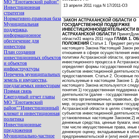
МО "Енотаевский район"
13 апреля 2011 года N 17/2011-ОЗ
Инвестиционная
стратегия
Нормативно-правовая база
ЗАКОН
АСТРАХАНСКОЙ ОБЛАСТИ
О
Муниципальная
ГОСУДАРСТВЕННОЙ ПОДДЕРЖКЕ
поддержка,
ИНВЕСТИЦИОННОЙ
ДЕЯТЕЛЬНОСТИ В
АСТРАХАНСКОЙ ОБЛАСТИ
Принят
Дум
информационное
области
31 марта 2011 года
ГЛАВА 1. О
обеспечение для
ПОЛОЖЕНИЯ
Статья 1. Предмет регул
инвестора
настоящего Закона
Настоящий Закон ре
План создания
отношения в сфере осуществления инв
инвестиционных объектов
политики Астраханской области, органи
инвестиционного процесса в Астраханск
и объектов
определяет формы государственной по
инфраструктуры
субъектов инвестиционной деятельности
Перечень муниципальных
предоставления.
Статья 2. Основные по
земель и имущества,
используемые в настоящем Законе
1. Д
предлагаемых инвесторам
настоящего Закона используются след
понятия:
1) государственная поддержка 
Прямая связь
деятельности (далее - государственная 
Ежегодный отчет главы
система организационных, правовых, ф
МО "Енотаевский
мер, осуществляемых органами государ
район""Инвестиционный
Астраханской области в целях стимули
климат и инвестиционная
субъектов инвестиционной деятельност
установленных настоящим Законом;
2) 
политика
денежные средства, ценные бумаги, ин
Инвестиционные
том числе имущественные права, иные
предложения
денежную оценку, вкладываемые в объ
Муниципально-частное
предпринимательской и (или) иной деят