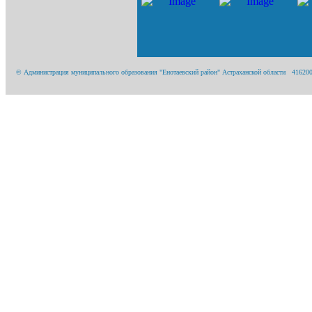
© Администрация муниципального образования "Енотаевский район" Астраханской области 416200, А