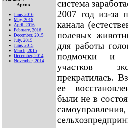
система заработа
Архив
2007 год из-за
June, 2016
May, 2016
канала (естеств
April, 2016
February, 2016
полевых животн
December, 2015
July, 2015
для работы голо
June, 2015
March, 2015
подмочки и з
December, 2014
November, 2014
участков эк
прекратилась. В
ее восстановл
были не в состо
самоупр
сельхозпредпр