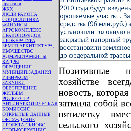
В Енотаевком районе в
практики
2010 года будут введен
ЖКХ
ЛЮДИ РАЙОНА
орошаемые участки. За
СОЦПОЛИТИКА
средства (96 млн.руб.) 
ФИНАНСЫ
АГРОКОМПЛЕКС
установили головную 
ПРАВОПОРЯДОК
закрытый напорный тр
ПРОКУРАТУРА
ЗЕМЛЯ,АРХИТЕКТУРА,
восстановили земляное
ИМУЩЕСТВО
до федеральной трассы
АДМ.РЕГЛАМЕНТЫ
КАДРЫ
ОБРАЩЕНИЯ
Позитивные 
МУНИЦИП.ЗАДАНИЯ
ИЗБИРКОМ
хозяйстве всег
ЗАКУПКИ
ОБЕСПЕЧЕНИЕ
новость, которая
ЖИЛЬЕМ
РОСРЕЕСТР
затмила собой в
АНТИНАРКОТИЧЕСКАЯ
КОМИССИЯ
пятилетку вме
ОТКРЫТЫЕ ДАННЫЕ
ОБСУЖДЕНИЕ
сельского хозяй
ПРОЕКТА СКИОВО
СТОП-КОРРУПЦИЯ