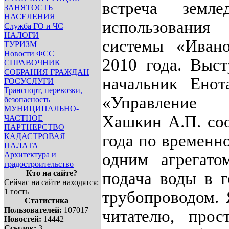
встреча земл
ЗАНЯТОСТЬ
НАСЕЛЕНИЯ
использовани
Служба ГО и ЧС
НАЛОГИ
системы «Иван
ТУРИЗМ
Новости ФСС
2010 года. Выс
СПРАВОЧНИК
СОБРАНИЯ ГРАЖДАН
начальник Енот
ГОСУСЛУГИ
Транспорт, перевозки,
«Управление «
безопасность
МУНИЦИПАЛЬНО-
Хашкин А.П. со
ЧАСТНОЕ
ПАРТНЕРСТВО
года по временн
КАДАСТРОВАЯ
ПАЛАТА
Архитектура и
одним агрегато
градостроительство
Кто на сайте?
подача воды в 
Сейчас на сайте находятся:
1 гость
трубопроводом.
Статистика
Пользователей:
107017
читателю, прос
Новостей:
14442
Ссылок:
3