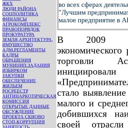
во всех сферах деятель
ЖКХ
ЛЮДИ РАЙОНА
"Лучшим предпринимат
СОЦПОЛИТИКА
малое предприятие в АП
ФИНАНСЫ
АГРОКОМПЛЕКС
ПРАВОПОРЯДОК
ПРОКУРАТУРА
В 2009 го
ЗЕМЛЯ,АРХИТЕКТУРА,
ИМУЩЕСТВО
экономического 
АДМ.РЕГЛАМЕНТЫ
КАДРЫ
торговли Ас
ОБРАЩЕНИЯ
МУНИЦИП.ЗАДАНИЯ
инициировали 
ИЗБИРКОМ
ЗАКУПКИ
«Предпринимат
ОБЕСПЕЧЕНИЕ
ЖИЛЬЕМ
стало выявление
РОСРЕЕСТР
АНТИНАРКОТИЧЕСКАЯ
малого и средне
КОМИССИЯ
ОТКРЫТЫЕ ДАННЫЕ
добившихся наи
ОБСУЖДЕНИЕ
ПРОЕКТА СКИОВО
своей отрасл
СТОП-КОРРУПЦИЯ
ЗАНЯТОСТЬ