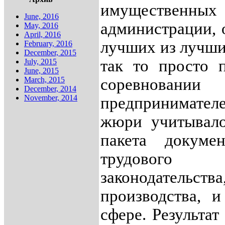
имуществе
June, 2016
администрации, 
May, 2016
April, 2016
лучших из лучших
February, 2016
December, 2015
так то просто 
July, 2015
June, 2015
March, 2015
соревнов
December, 2014
November, 2014
предпринимател
жюри учитывало
пакета докуме
трудового
законодатель
производства, 
сфере. Результа