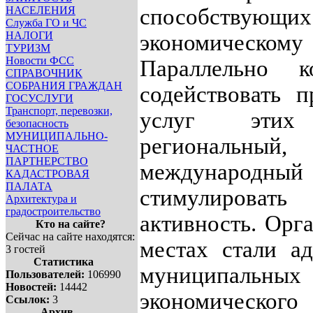
НАСЕЛЕНИЯ
способству
Служба ГО и ЧС
НАЛОГИ
экономическом
ТУРИЗМ
Новости ФСС
Параллельно 
СПРАВОЧНИК
СОБРАНИЯ ГРАЖДАН
содействовать 
ГОСУСЛУГИ
Транспорт, перевозки,
услуг этих
безопасность
МУНИЦИПАЛЬНО-
региональн
ЧАСТНОЕ
ПАРТНЕРСТВО
международный
КАДАСТРОВАЯ
ПАЛАТА
стимулировать
Архитектура и
градостроительство
активность. Орг
Кто на сайте?
Сейчас на сайте находятся:
местах стали а
3 гостей
Статистика
муниципальных
Пользователей:
106990
Новостей:
14442
экономичес
Ссылок:
3
Архив