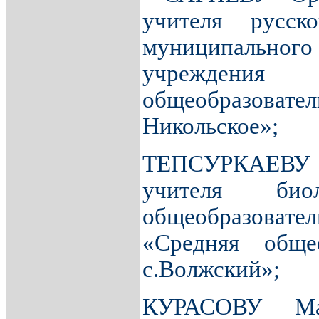
учителя русско
муниципального
учрежде
общеобразов
Никольское»;
ТЕПСУРКАЕВУ С
учителя биол
общеобразова
«Средняя общео
с.Волжский»;
КУРАСОВУ Ма