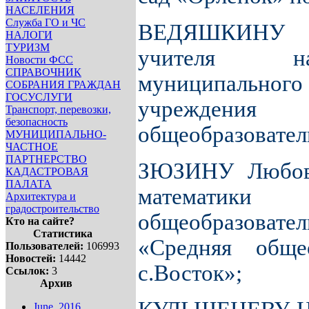
НАСЕЛЕНИЯ
Служба ГО и ЧС
ВЕДЯШКИНУ Н
НАЛОГИ
ТУРИЗМ
учителя на
Новости ФСС
СПРАВОЧНИК
муниципального
СОБРАНИЯ ГРАЖДАН
ГОСУСЛУГИ
учрежде
Транспорт, перевозки,
безопасность
общеобразовател
МУНИЦИПАЛЬНО-
ЧАСТНОЕ
ПАРТНЕРСТВО
ЗЮЗИНУ Любовь 
КАДАСТРОВАЯ
ПАЛАТА
математики
Архитектура и
градостроительство
общеобразова
Кто на сайте?
Статистика
«Средняя общео
Пользователей:
106993
Новостей:
14442
с.Восток»;
Ссылок:
3
Архив
June, 2016