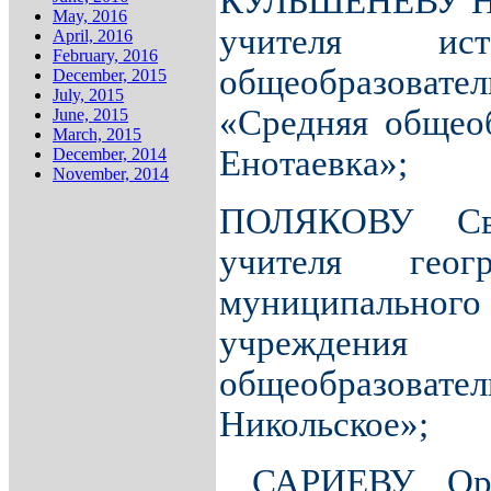
КУЛЬШЕНЕВУ На
May, 2016
учителя исто
April, 2016
February, 2016
общеобразова
December, 2015
July, 2015
«Средняя общеоб
June, 2015
March, 2015
Енотаевка»;
December, 2014
November, 2014
ПОЛЯКОВУ Св
учителя гео
муниципального
учрежде
общеобразов
Никольское»;
САРИЕВУ Ораз