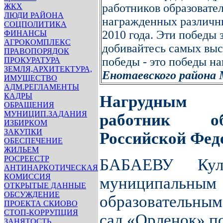
работников образовате
ЖКХ
ЛЮДИ РАЙОНА
награжденных различны
СОЦПОЛИТИКА
2010 года. Эти победы 
ФИНАНСЫ
АГРОКОМПЛЕКС
добивайтесь самых выс
ПРАВОПОРЯДОК
победы - это победы на
ПРОКУРАТУРА
ЗЕМЛЯ,АРХИТЕКТУРА,
Енотаевского района
ИМУЩЕСТВО
АДМ.РЕГЛАМЕНТЫ
КАДРЫ
Нагрудным 
ОБРАЩЕНИЯ
МУНИЦИП.ЗАДАНИЯ
работник об
ИЗБИРКОМ
ЗАКУПКИ
Российской Фед
ОБЕСПЕЧЕНИЕ
ЖИЛЬЕМ
РОСРЕЕСТР
БАБАЕВУ Куль
АНТИНАРКОТИЧЕСКАЯ
КОМИССИЯ
муниципал
ОТКРЫТЫЕ ДАННЫЕ
ОБСУЖДЕНИЕ
образовательны
ПРОЕКТА СКИОВО
СТОП-КОРРУПЦИЯ
сад «Орленок» п
ЗАНЯТОСТЬ