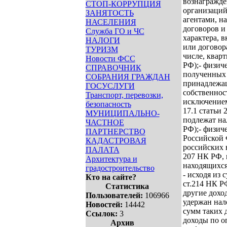
вознагражде
СТОП-КОРРУПЦИЯ
организаций
ЗАНЯТОСТЬ
агентами, н
НАСЕЛЕНИЯ
договоров и
Служба ГО и ЧС
характера, 
НАЛОГИ
или договор
ТУРИЗМ
числе, кварт
Новости ФСС
РФ);
- физиче
СПРАВОЧНИК
полученных 
СОБРАНИЯ ГРАЖДАН
принадлежащ
ГОСУСЛУГИ
собственнос
Транспорт, перевозки,
исключением
безопасность
17.1 статьи 
МУНИЦИПАЛЬНО-
подлежат на
ЧАСТНОЕ
РФ);
- физич
ПАРТНЕРСТВО
Российской 
КАДАСТРОВАЯ
российских 
ПАЛАТА
207 НК РФ, 
Архитектура и
находящихся
градостроительство
- исходя из 
Кто на сайте?
ст.214 НК Р
Статистика
другие дохо
Пользователей:
106966
удержан нал
Новостей:
14442
сумм таких д
Ссылок:
3
доходы по о
Архив