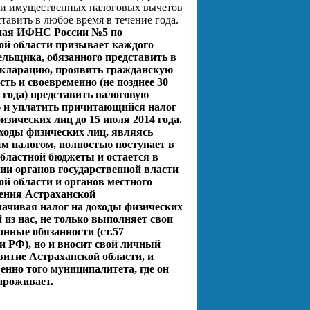
 и имущественных налоговых вычетов
тавить в любое время в течение года.
ая ИФНС России №5 по
ой области призывает каждого
ельщика
,
обязанного
представить в
декларацию, проявить гражданскую
сть и своевременно (не позднее 30
 года) представить налоговую
 и уплатить причитающийся налог
изических лиц до 15 июля 2014 года.
ходы физических лиц, являясь
м налогом, полностью поступает в
бластной бюджеты и остается в
ии органов государственной власти
й области и органов местного
ения Астраханской
ачивая налог на доходы физических
из нас, не только выполняет свои
нные обязанности (ст.57
и РФ), но и вносит свой личный
витие Астраханской области, и
енно того муниципалитета, где он
проживает.