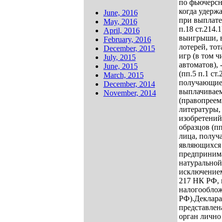
по фьючерсн
когда удерж
June, 2016
при выплате 
May, 2016
п.18 ст.214.1
April, 2016
выигрыши, 
February, 2016
лотерей, тот
December, 2015
игр (в том 
July, 2015
автоматов),
June, 2015
(пп.5 п.1 ст
March, 2015
получающие 
December, 2014
выплачиваем
November, 2014
(правопреем
литературы, 
изобретений
образцов (пп
лица, получ
являющихся
предпринима
натуральной
исключением
217 НК РФ, 
налогооблож
РФ).
Деклар
представлен
орган лично 