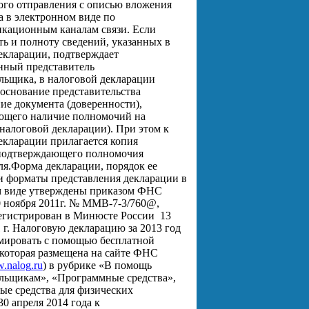
ого отправления с описью вложения
а в электронном виде по
икационным каналам связи.
Если
ть и полноту сведений, указанных в
екларации, подтверждает
нный представитель
льщика, в налоговой декларации
 основание представительства
ие документа (доверенности),
ющего наличие полномочий на
налоговой декларации). При этом к
екларации прилагается копия
 подтверждающего полномочия
ля.
Форма декларации, порядок ее
и форматы представления декларации в
м виде утверждены приказом ФНС
0 ноября 2011г. № ММВ-7-3/760@,
егистрирован в Минюсте России
13
 г.
Налоговую декларацию за 2013 год
мировать с помощью бесплатной
которая размещена на сайте ФНС
w
.
nalog
.
ru
) в рубрике «В помощь
льщикам», «Программные средства»,
е средства для физических
30 апреля 2014 года к