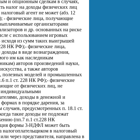
ым и опционным сделкам в случаях,
ать налог на доходы физических лиц
налоговый агент не может (абз. 12
);
- физические лица, получающие
выплачиваемые организаторами
ализаторов и др. основанных на риске
числе с использованием игровых
 - исходя из сумм таких выигрышей
.228 НК РФ);
- физические лица,
доходы в виде вознаграждения,
ого им как наследникам
никам) авторов произведений науки,
искусства, а также авторов
, полезных моделей и промышленных
.6 п.1 ст. 228 НК РФ);
- физические
ающие от физических лиц, не
 индивидуальными
телями, доходы в денежной и
 формах в порядке дарения, за
 случаев, предусмотренных п. 18.1 ст.
когда такие доходы не подлежат
ению (пп.7 п.1 ст.228 НК
ация формы 3-НДФЛ может быть
а налогоплательщиком в налоговый
или через представителя, направлена в