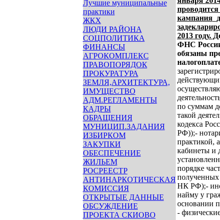
января 201
Лучшие муниципальные
проводится
практики
кампания
ЖКХ
задекларир
ЛЮДИ РАЙОНА
2013 году.
Д
СОЦПОЛИТИКА
ФНС России 
ФИНАНСЫ
обязаны пр
АГРОКОМПЛЕКС
налогоплат
ПРАВОПОРЯДОК
зарегистрир
ПРОКУРАТУРА
действующим
ЗЕМЛЯ,АРХИТЕКТУРА,
осуществля
ИМУЩЕСТВО
деятельность
АДМ.РЕГЛАМЕНТЫ
по суммам д
КАДРЫ
такой деятел
ОБРАЩЕНИЯ
кодекса Рос
МУНИЦИП.ЗАДАНИЯ
РФ));
- нота
ИЗБИРКОМ
практикой, 
ЗАКУПКИ
кабинеты и 
ОБЕСПЕЧЕНИЕ
установленн
ЖИЛЬЕМ
порядке час
РОСРЕЕСТР
полученных о
АНТИНАРКОТИЧЕСКАЯ
НК РФ);
- и
КОМИССИЯ
найму у гра
ОТКРЫТЫЕ ДАННЫЕ
основании па
ОБСУЖДЕНИЕ
- физические
ПРОЕКТА СКИОВО