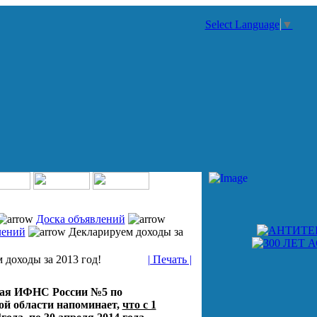
Select Language
▼
Доска объявлений
лений
Декларируем доходы за
 доходы за 2013 год!
| Печать |
ая ИФНС России №5 по
ой области напоминает,
что с 1