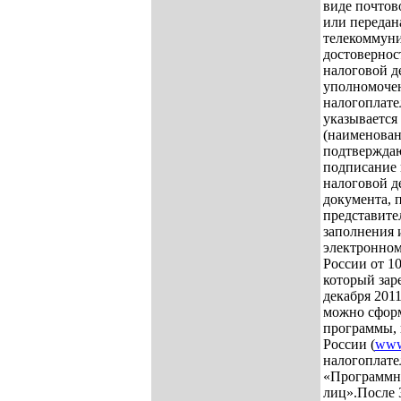
виде почтов
или передан
телекоммун
достовернос
налоговой д
уполномоче
налогоплате
указывается
(наименован
подтвержда
подписание 
налоговой д
документа,
представите
заполнения 
электронно
России от 1
который зар
декабря 2011
можно сфор
программы, 
России (
ww
налогоплате
«Программны
лиц».
После 