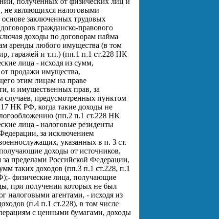
ний, полученных от физических лиц и
, не являющихся налоговыми
а основе заключенных трудовых
 договоров гражданско-правового
включая доходы по договорам найма
ам аренды любого имущества (в том
ир, гаражей и т.п.) (пп.1 п.1 ст.228 НК
ские лица - исходя из сумм,
от продажи имущества,
его этим лицам на праве
ти, и имущественных прав, за
 случаев, предусмотренных пунктом
217 НК РФ, когда такие доходы не
логообложению (пп.2 п.1 ст.228 НК
еские лица - налоговые резиденты
Федерации, за исключением
военнослужащих, указанных в п. 3 ст.
получающие доходы от источников,
 за пределами Российской Федерации,
сумм таких доходов (пп.3 п.1 ст.228, п.1
Ф);
- физические лица, получающие
ды, при получении которых не был
ог налоговыми агентами, - исходя из
оходов (п.4 п.1 ст.228), в том числе
перациям с ценными бумагами, доходы