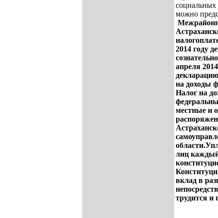
социальных
можно предс
Межрайонн
Астраханск
налогоплат
2014 году 
сознательно
апреля 2014
декларацию
на доходы ф
Налог на до
федеральны
местные и о
распоряжен
Астраханско
самоуправл
области.
Упл
лиц каждый 
конституцио
Конституци
вклад в раз
непосредств
трудится и 