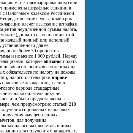
льщикам, не задекларировавшим свои
ут применены штрафные санкции в
и с Налоговым кодексом Российской
Непредставление в указанный срок
екларации влечет взыскание штрафа в
роцентов неуплаченной суммы налога,
уплате (доплате) на основании этой
 за каждый полный или неполный
, установленного для ее
ия, но не более 30 процентов
суммы и
не менее 1 000 рублей
.
Наряду
тельщиками, которые
обязаны
подать
в целях исполнения возложенных на
ых обязательств по налогу на доходы
лиц,
налогоплательщики
вправе
ь
налоговые декларации,
если в
огового периода стандартные
ычеты налогоплательщику не
лись или были предоставлены в
мере, чем предусмотрено статьей 218
получения социальных налоговых
я получения имущественных
ычетов, для получения
льных налоговых вычетов, в иных
кларацию для получения стандартных,