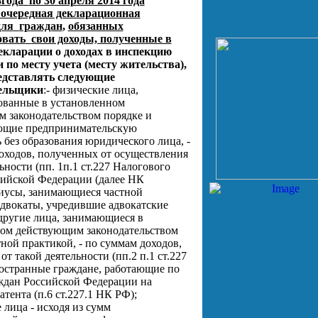
4года
по 30 апреля 2014 года
 очередная декларационная
для
граждан
,
обязанных
овать
свои доходы, полученные в
екларации о доходах в инспекцию
по месту учета (месту жительства),
едставлять следующие
ельщики
:
- физические лица,
ованные в установленном
 законодательством порядке и
ющие предпринимательскую
 без образования юридического лица, -
оходов, полученных от осуществления
ьности (пп. 1п.1 ст.227 Налогового
сийской Федерации (далее НК
риусы, занимающиеся частной
адвокаты, учредившие адвокатские
другие лица, занимающиеся в
ом действующим законодательством
тной практикой, - по суммам доходов,
т такой деятельности (пп.2 п.1 ст.227
ностранные граждане, работающие по
ждан Российской Федерации на
тента (п.6 ст.227.1 НК РФ);
 лица - исходя из сумм