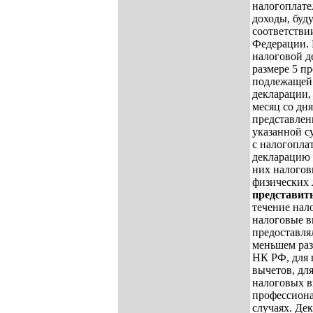
налогоплате
доходы, буд
соответстви
Федерации. 
налоговой д
размере 5 п
подлежащей 
декларации,
месяц со дня
представлен
указанной 
с налогопла
декларацию 
них налогов
физических 
представит
течение нал
налоговые в
предоставля
меньшем раз
НК РФ, для 
вычетов, дл
налоговых в
профессиона
случаях. Де