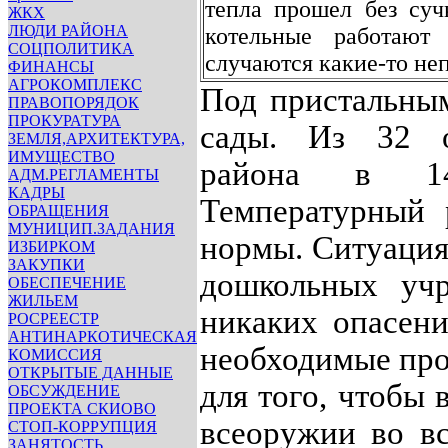
тепла прошел без суч
ЖКХ
ЛЮДИ РАЙОНА
котельные работают
СОЦПОЛИТИКА
случаются какие-то неп
ФИНАНСЫ
АГРОКОМПЛЕКС
Под пристальны
ПРАВОПОРЯДОК
ПРОКУРАТУРА
сады. Из 32 о
ЗЕМЛЯ,АРХИТЕКТУРА,
ИМУЩЕСТВО
района в 14
АДМ.РЕГЛАМЕНТЫ
КАДРЫ
Температурный 
ОБРАЩЕНИЯ
МУНИЦИП.ЗАДАНИЯ
нормы. Ситуация
ИЗБИРКОМ
ЗАКУПКИ
дошкольных уч
ОБЕСПЕЧЕНИЕ
ЖИЛЬЕМ
никаких опасени
РОСРЕЕСТР
АНТИНАРКОТИЧЕСКАЯ
необходимые про
КОМИССИЯ
ОТКРЫТЫЕ ДАННЫЕ
для того, чтобы
ОБСУЖДЕНИЕ
ПРОЕКТА СКИОВО
всеоружии во вс
СТОП-КОРРУПЦИЯ
ЗАНЯТОСТЬ