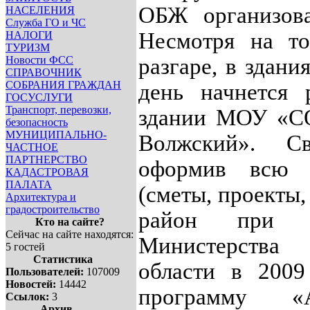
ОБЖ организов
НАСЕЛЕНИЯ
Служба ГО и ЧС
Несмотря на т
НАЛОГИ
ТУРИЗМ
Новости ФСС
разгаре, в здани
СПРАВОЧНИК
СОБРАНИЯ ГРАЖДАН
день начнется
ГОСУСЛУГИ
Транспорт, перевозки,
здании МОУ «С
безопасность
МУНИЦИПАЛЬНО-
Волжский». С
ЧАСТНОЕ
ПАРТНЕРСТВО
оформив всю 
КАДАСТРОВАЯ
ПАЛАТА
(сметы, проекты,
Архитектура и
градостроительство
район при не
Кто на сайте?
Сейчас на сайте находятся:
Министерства 
5 гостей
Статистика
области в 200
Пользователей:
107009
Новостей:
14442
программу «
Ссылок:
3
Архив