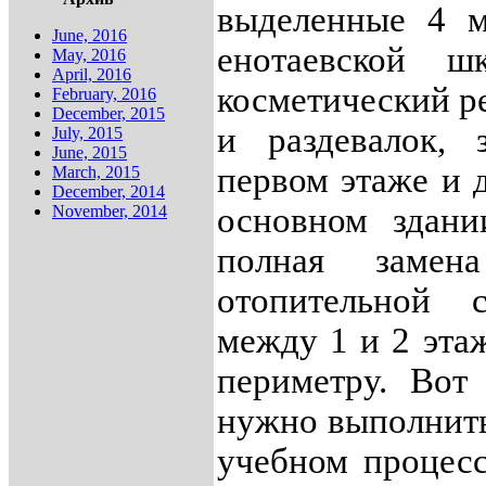
выделенные 4 м
June, 2016
енотаевской ш
May, 2016
April, 2016
косметический ре
February, 2016
December, 2015
и раздевалок,
July, 2015
June, 2015
первом этаже и д
March, 2015
December, 2014
основном здан
November, 2014
полная замена
отопительной 
между 1 и 2 эта
периметру. Вот 
нужно выполнить
учебном процесс