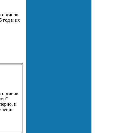
и органов
 год и их
и органов
йон"
перио, и
вления