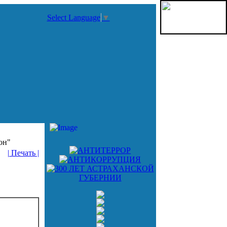
Select Language
▼
он"
| Печать |