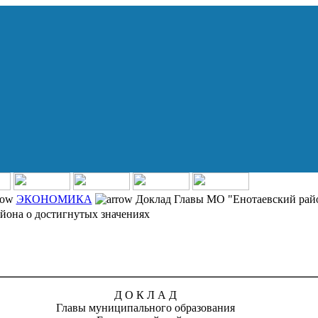
ЭКОНОМИКА
Доклад Главы МО "Енотаевский рай
йона о достигнутых значениях
Д О К Л А Д
Главы муниципального образования