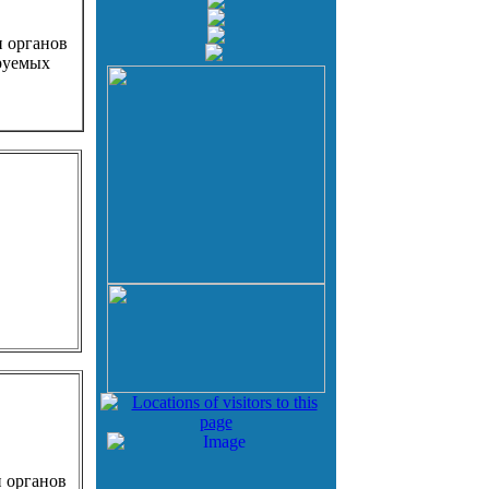
и органов
руемых
и органов