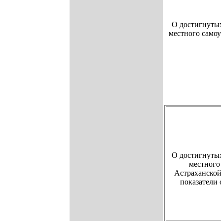
О достигнутых
местного само
О достигнутых
местного
Астраханской 
показатели 