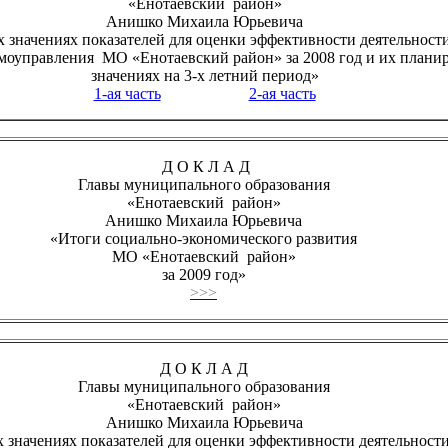
«Енотаевский район»
Анишко Михаила Юрьевича
 значениях показателей для оценки эффективности деятельност
амоуправления МО «Енотаевский район» за 2008 год и их плани
значениях на 3-х летний период»
1-ая часть
2-ая часть
Д О К Л А Д
Главы муниципального образования
«Енотаевский район»
Анишко Михаила Юрьевича
«Итоги социально-экономического развития
МО «Енотаевский район»
за 2009 год»
>>>
Д О К Л А Д
Главы муниципального образования
«Енотаевский район»
Анишко Михаила Юрьевича
 значениях показателей для оценки эффективности деятельност