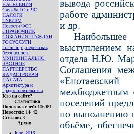
вывода российск
НАСЕЛЕНИЯ
Служба ГО и ЧС
работе админист
НАЛОГИ
ТУРИЗМ
и др.
Новости ФСС
СПРАВОЧНИК
Наибольше
СОБРАНИЯ ГРАЖДАН
ГОСУСЛУГИ
выступлением н
Транспорт, перевозки,
безопасность
отдела Н.Ю. Мар
МУНИЦИПАЛЬНО-
ЧАСТНОЕ
Соглашения меж
ПАРТНЕРСТВО
КАДАСТРОВАЯ
«Енотаевски
ПАЛАТА
Архитектура и
межбюджетным 
градостроительство
Кто на сайте?
поселений предла
Статистика
Пользователей:
106981
по выполнению п
Новостей:
14442
Ссылок:
3
объёме, обеспе
Архив
June, 2016