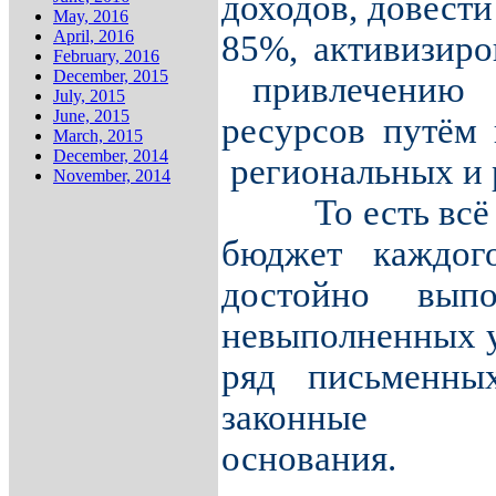
доходов, довест
May, 2016
April, 2016
85%, активизиро
February, 2016
December, 2015
привлечению 
July, 2015
June, 2015
ресурсов путём 
March, 2015
December, 2014
региональных и 
November, 2014
То есть всё
бюджет каждог
достойно выпо
невыполненных у
ряд письменны
законн
основания.