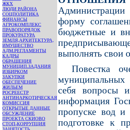
ЖКХ
Администрации 
ЛЮДИ РАЙОНА
СОЦПОЛИТИКА
форму соглашен
ФИНАНСЫ
АГРОКОМПЛЕКС
бюджетные и вн
ПРАВОПОРЯДОК
ПРОКУРАТУРА
предприсывающ
ЗЕМЛЯ,АРХИТЕКТУРА,
ИМУЩЕСТВО
АДМ.РЕГЛАМЕНТЫ
выполнять свои о
КАДРЫ
ОБРАЩЕНИЯ
Повестка оч
МУНИЦИП.ЗАДАНИЯ
ИЗБИРКОМ
ЗАКУПКИ
муниципальных 
ОБЕСПЕЧЕНИЕ
ЖИЛЬЕМ
себя вопросы и
РОСРЕЕСТР
АНТИНАРКОТИЧЕСКАЯ
информация Госп
КОМИССИЯ
ОТКРЫТЫЕ ДАННЫЕ
пропуске вод и 
ОБСУЖДЕНИЕ
ПРОЕКТА СКИОВО
подготовке к п
СТОП-КОРРУПЦИЯ
ЗАНЯТОСТЬ