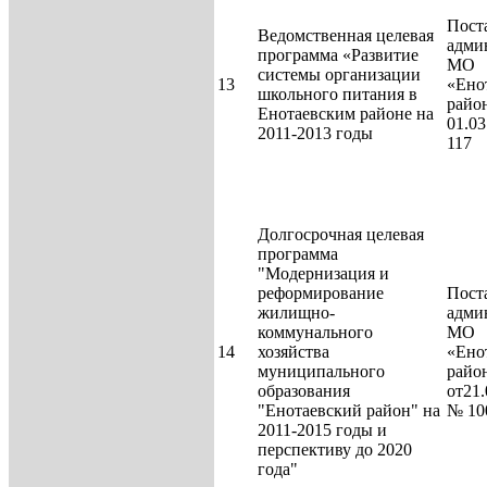
Пост
Ведомственная целевая
адми
программа «Развитие
МО
системы организации
13
«Ено
школьного питания в
райо
Енотаевским районе на
01.03
2011-2013 годы
117
Долгосрочная целевая
программа
"Модернизация и
реформирование
Пост
жилищно-
адми
коммунального
МО
14
хозяйства
«Ено
муниципального
райо
образования
от21.
"Енотаевский район" на
№ 10
2011-2015 годы и
перспективу до 2020
года"