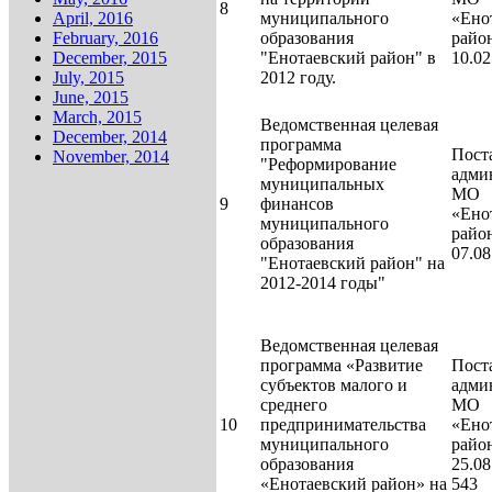
8
April, 2016
муниципального
«Ено
February, 2016
образования
райо
December, 2015
"Енотаевский район" в
10.0
July, 2015
2012 году.
June, 2015
March, 2015
Ведомственная целевая
December, 2014
программа
Пост
November, 2014
"Реформирование
адми
муниципальных
МО
9
финансов
«Ено
муниципального
райо
образования
07.0
"Енотаевский район" на
2012-2014 годы"
Ведомственная целевая
программа «Развитие
Пост
субъектов малого и
адми
среднего
МО
10
предпринимательства
«Ено
муниципального
райо
образования
25.08
«Енотаевский район» на
543