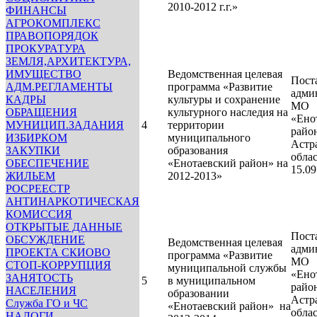
2010-2012 г.г.»
ФИНАНСЫ
АГРОКОМПЛЕКС
ПРАВОПОРЯДОК
ПРОКУРАТУРА
ЗЕМЛЯ,АРХИТЕКТУРА,
ИМУЩЕСТВО
Ведомственная целевая
Пост
АДМ.РЕГЛАМЕНТЫ
программа «Развитие
адми
КАДРЫ
культуры и сохранение
МО
ОБРАЩЕНИЯ
культурного наследия на
«Ено
МУНИЦИП.ЗАДАНИЯ
4
территории
райо
ИЗБИРКОМ
муниципального
Астр
ЗАКУПКИ
образования
обла
ОБЕСПЕЧЕНИЕ
«Енотаевский район» на
15.0
ЖИЛЬЕМ
2012-2013»
РОСРЕЕСТР
АНТИНАРКОТИЧЕСКАЯ
КОМИССИЯ
ОТКРЫТЫЕ ДАННЫЕ
Пост
ОБСУЖДЕНИЕ
Ведомственная целевая
адми
ПРОЕКТА СКИОВО
программа «Развитие
МО
СТОП-КОРРУПЦИЯ
муниципальной службы
«Ено
ЗАНЯТОСТЬ
5
в муниципальном
райо
НАСЕЛЕНИЯ
образовании
Астр
Служба ГО и ЧС
«Енотаевский район»
на
обла
НАЛОГИ