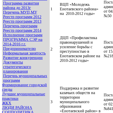
Пост
Программа развития
ВЦП «Молодежь
адми
района до 2013г
1
Енотаевского района»
от 04
Перечень МУП,МУ
на
2010-2012 годы»
№50
Реестр программ 2012
Реестр программ 2013
Перечень программ
Реестр программ 2014
Исполнение программ
ДЦП «Профилактика
ПРОГРАММА СЭР на
правонарушений и
Пост
2014-2016 г.г.
усиление борьбы с
адми
Предпринимателю
2
преступностью в
от 15
Неформальная занятость
Енотаевском районе на
№21
Развитие конкуренции
2010-2012 годы»
Документы
стратегического
планирования
Перечнь муниципальных
программ
Формирование городской
Поддержка и развитие
среды
казачьих обществ на
Лучшие муниципальные
Пост
территории
практики
адми
3
муниципального
ЖКХ
от 02
образования
ЛЮДИ РАЙОНА
№84
«Енотаевский район» в
СОЦПОЛИТИКА