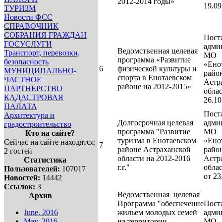
2012-2014 годы»
19.0
ТУРИЗМ
Новости ФСС
СПРАВОЧНИК
СОБРАНИЯ ГРАЖДАН
Пост
ГОСУСЛУГИ
адми
Ведомственная целевая
Транспорт, перевозки,
МО
программа «Развитие
безопасность
«Ено
6
физической культуры и
МУНИЦИПАЛЬНО-
райо
спорта в Енотаевском
ЧАСТНОЕ
Астр
районе на 2012-2015»
ПАРТНЕРСТВО
обла
КАДАСТРОВАЯ
26.1
ПАЛАТА
Пост
Архитектура и
Долгосрочная целевая
адми
градостроительство
программа "Развитие
МО
Кто на сайте?
туризма в Енотаевском
«Ено
Сейчас на сайте находятся:
7
районе Астраханской
райо
2 гостей
области на 2012-2016
Астр
Статистика
г.г."
обла
Пользователей:
107017
от 23
Новостей:
14442
Ссылок:
3
Ведомственная
целевая
Архив
Программа "обеспечение
Пост
June, 2016
жильем молодых семей
адми
May, 2016
на территории
МО