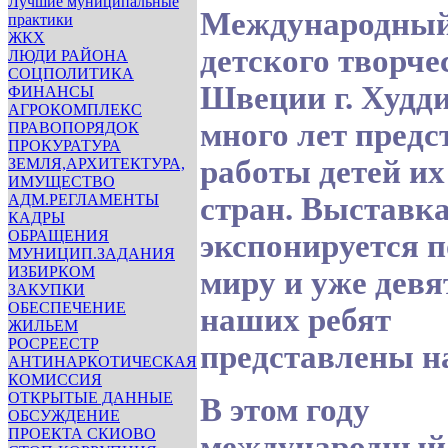
Лучшие муниципальные
Международный
практики
ЖКХ
детского творче
ЛЮДИ РАЙОНА
СОЦПОЛИТИКА
Швеции г. Худд
ФИНАНСЫ
АГРОКОМПЛЕКС
много лет предс
ПРАВОПОРЯДОК
ПРОКУРАТУРА
работы детей их
ЗЕМЛЯ,АРХИТЕКТУРА,
ИМУЩЕСТВО
АДМ.РЕГЛАМЕНТЫ
стран. Выставк
КАДРЫ
ОБРАЩЕНИЯ
экспонируется п
МУНИЦИП.ЗАДАНИЯ
ИЗБИРКОМ
миру и уже девя
ЗАКУПКИ
ОБЕСПЕЧЕНИЕ
наших ребят
ЖИЛЬЕМ
РОСРЕЕСТР
представлены на
АНТИНАРКОТИЧЕСКАЯ
КОМИССИЯ
ОТКРЫТЫЕ ДАННЫЕ
В этом году
ОБСУЖДЕНИЕ
ПРОЕКТА СКИОВО
международный