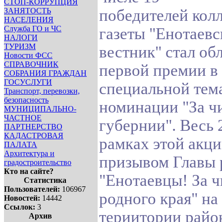
СТОП-КОРРУПЦИЯ
ЗАНЯТОСТЬ
победителей кол
НАСЕЛЕНИЯ
Служба ГО и ЧС
газеты "Енотаев
НАЛОГИ
ТУРИЗМ
вестник" стал об
Новости ФСС
СПРАВОЧНИК
первой премии в
СОБРАНИЯ ГРАЖДАН
ГОСУСЛУГИ
специальной тем
Транспорт, перевозки,
безопасность
номинации "За ч
МУНИЦИПАЛЬНО-
ЧАСТНОЕ
губернии". Весь 
ПАРТНЕРСТВО
КАДАСТРОВАЯ
рамках этой акци
ПАЛАТА
Архитектура и
призывом Главы 
градостроительство
Кто на сайте?
"Енотаевцы! За ч
Статистика
Пользователей:
106967
родного края" на
Новостей:
14442
Ссылок:
3
териитории райо
Архив