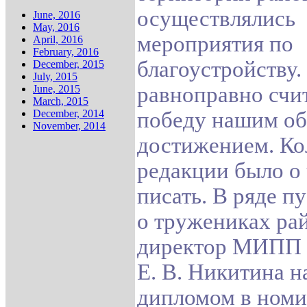
осуществлялись
June, 2016
May, 2016
мероприятия по
April, 2016
February, 2016
благоустройству
December, 2015
July, 2015
равноправно счит
June, 2015
March, 2015
December, 2014
победу нашим о
November, 2014
достижением. Ко
редакции было о
писать. В ряде п
о тружениках ра
директор МИПП 
Е. В. Никитина 
дипломом в ном