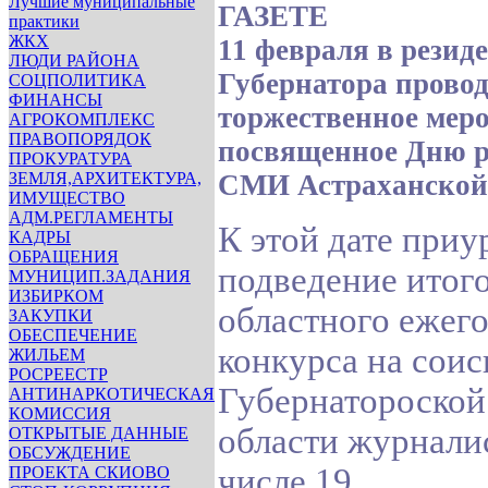
Лучшие муниципальные
ГАЗЕТЕ
практики
ЖКХ
11 февраля в резид
ЛЮДИ РАЙОНА
Губернатора прово
СОЦПОЛИТИКА
ФИНАНСЫ
торжественное мер
АГРОКОМПЛЕКС
ПРАВОПОРЯДОК
посвященное Дню 
ПРОКУРАТУРА
ЗЕМЛЯ,АРХИТЕКТУРА,
СМИ Астраханской о
ИМУЩЕСТВО
АДМ.РЕГЛАМЕНТЫ
К этой дате приу
КАДРЫ
ОБРАЩЕНИЯ
подведение итог
МУНИЦИП.ЗАДАНИЯ
ИЗБИРКОМ
областного ежег
ЗАКУПКИ
ОБЕСПЕЧЕНИЕ
конкурса на соис
ЖИЛЬЕМ
РОСРЕЕСТР
Губернатороской
АНТИНАРКОТИЧЕСКАЯ
КОМИССИЯ
области журнали
ОТКРЫТЫЕ ДАННЫЕ
ОБСУЖДЕНИЕ
числе 19
ПРОЕКТА СКИОВО