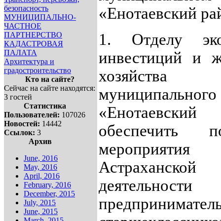
безопасность
«Енотаевский рай
МУНИЦИПАЛЬНО-
ЧАСТНОЕ
ПАРТНЕРСТВО
1. Отделу эко
КАДАСТРОВАЯ
ПАЛАТА
инвестиций и ж
Архитектура и
градостроительство
хозяйства
Кто на сайте?
Сейчас на сайте находятся:
муниципаль
3 гостей
Статистика
«Енотаевский
Пользователей:
107026
Новостей:
14442
обеспечить п
Ссылок:
3
Архив
мероприяти
June, 2016
Астраханско
May, 2016
April, 2016
деятельност
February, 2016
December, 2015
предпринима
July, 2015
June, 2015
March, 2015