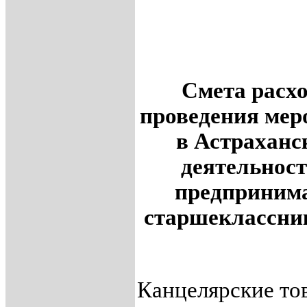
Смета расх
проведения ме
в Астраханс
деятельнос
предпринима
старшеклассник
Канцелярские тов