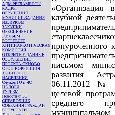
АДМ.РЕГЛАМЕНТЫ
«Организация в
КАДРЫ
ОБРАЩЕНИЯ
клубной деятел
МУНИЦИП.ЗАДАНИЯ
ИЗБИРКОМ
предпринима
ЗАКУПКИ
ОБЕСПЕЧЕНИЕ
старшеклассник
ЖИЛЬЕМ
РОСРЕЕСТР
приуроченного 
АНТИНАРКОТИЧЕСКАЯ
КОМИССИЯ
предпринимател
ОТКРЫТЫЕ ДАННЫЕ
ОБСУЖДЕНИЕ
письмом минист
ПРОЕКТА СКИОВО
СТОП-КОРРУПЦИЯ
развития Аст
ЗАНЯТОСТЬ
НАСЕЛЕНИЯ
06.11.2012 № 
Служба ГО и ЧС
НАЛОГИ
целевой програ
ТУРИЗМ
Новости ФСС
среднего пре
СПРАВОЧНИК
СОБРАНИЯ ГРАЖДАН
ГОСУСЛУГИ
муниципаль
Транспорт, перевозки,