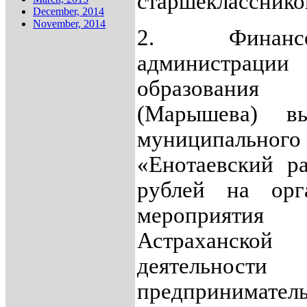
старшекласснико
December, 2014
November, 2014
2. Финансо
администрац
образования 
(Марышева) вы
муниципаль
«Енотаевский р
рублей на ор
мероприяти
Астраханско
деятельност
предпринима