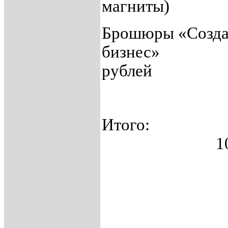
магниты) 4
Брошюры «Созда
бизне
рублей
Ит
10404 р