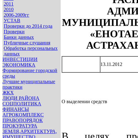
2011
АДМИ
2010
2006-2009гг
МУНИЦИПАЛЬ
УСТАВ
Проверки до 2014 года
«ЕНОТА
Проверки
Банки данных
АСТРАХА
Публичные слушания
Обработка персональных
данных
ИНВЕСТИЦИИ
13.11.2012
ЭКОНОМИКА
Формирование городской
среды
Лучшие муниципальные
практики
ЖКХ
ЛЮДИ РАЙОНА
О выделении средств
СОЦПОЛИТИКА
ФИНАНСЫ
АГРОКОМПЛЕКС
ПРАВОПОРЯДОК
ПРОКУРАТУРА
ЗЕМЛЯ,АРХИТЕКТУРА,
В целях пров
ИМУЩЕСТВО