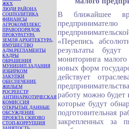
малого предпр
ЖКХ
ЛЮДИ РАЙОНА
В ближайшее вре
СОЦПОЛИТИКА
ФИНАНСЫ
предпринимател
АГРОКОМПЛЕКС
ПРАВОПОРЯДОК
предпринимательско
ПРОКУРАТУРА
«Перепись абсолют
ЗЕМЛЯ,АРХИТЕКТУРА,
ИМУЩЕСТВО
результаты будут
АДМ.РЕГЛАМЕНТЫ
КАДРЫ
мониторинга малого
ОБРАЩЕНИЯ
МУНИЦИП.ЗАДАНИЯ
новых форм государ
ИЗБИРКОМ
действует отрасле
ЗАКУПКИ
ОБЕСПЕЧЕНИЕ
предпринимательств
ЖИЛЬЕМ
РОСРЕЕСТР
работу можно будет 
АНТИНАРКОТИЧЕСКАЯ
которые будут обна
КОМИССИЯ
ОТКРЫТЫЕ ДАННЫЕ
подготовительная ра
ОБСУЖДЕНИЕ
ПРОЕКТА СКИОВО
закрепленных за п
СТОП-КОРРУПЦИЯ
ЗАНЯТОСТЬ