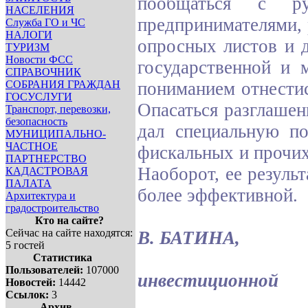
пообщаться с ру
НАСЕЛЕНИЯ
предпринимателями,
Служба ГО и ЧС
НАЛОГИ
опросных листов и 
ТУРИЗМ
Новости ФСС
государственной и 
СПРАВОЧНИК
СОБРАНИЯ ГРАЖДАН
пониманием отнестис
ГОСУСЛУГИ
Опасаться разглаше
Транспорт, перевозки,
безопасность
дал специальную по
МУНИЦИПАЛЬНО-
ЧАСТНОЕ
фискальных и прочих
ПАРТНЕРСТВО
Наоборот, ее резуль
КАДАСТРОВАЯ
ПАЛАТА
более эффективной.
Архитектура и
градостроительство
Кто на сайте?
Сейчас на сайте находятся:
В. БАТИНА,
5 гостей
руко
Статистика
Пользователей:
107000
инвестиционной
Новостей:
14442
Ссылок:
3
п
Архив