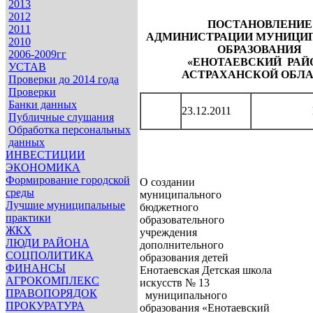
2013
2012
ПОСТАНОВЛЕНИЕ
2011
АДМИНИСТРАЦИИ
МУНИЦИП
2010
ОБРАЗОВАНИЯ
2006-2009гг
«ЕНОТАЕВСКИЙ РАЙ
УСТАВ
АСТРАХАНСКОЙ ОБЛ
Проверки до 2014 года
Проверки
Банки данных
23.12.2011
Публичные слушания
Обработка персональных
данных
ИНВЕСТИЦИИ
ЭКОНОМИКА
Формирование городской
О создании
среды
муниципального
Лучшие муниципальные
бюджетного
практики
образовательного
ЖКХ
учреждения
ЛЮДИ РАЙОНА
дополнительного
СОЦПОЛИТИКА
образования детей
ФИНАНСЫ
Енотаевская Детская школа
АГРОКОМПЛЕКС
искусств № 13
ПРАВОПОРЯДОК
муниципального
ПРОКУРАТУРА
образования «Енотаевский