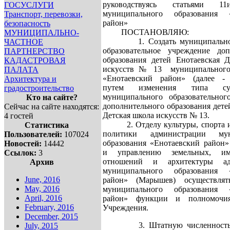
руководствуясь статьями 11
ГОСУСЛУГИ
муниципального образования «
Транспорт, перевозки,
район»
безопасность
ПОСТАНОВЛЯЮ:
МУНИЦИПАЛЬНО-
1. Создать муниципальное
ЧАСТНОЕ
образовательное учреждение доп
ПАРТНЕРСТВО
образования детей Енотаевская Д
КАДАСТРОВАЯ
искусств № 13 муниципального
ПАЛАТА
«Енотаевский район» (далее -
Архитектура и
путем изменения типа сущ
градостроительство
муниципального образовательног
Кто на сайте?
дополнительного образования дете
Сейчас на сайте находятся:
Детская школа искусств № 13.
4 гостей
2. Отделу культуры, спорта и
Статистика
политики администрации мун
Пользователей:
107024
образования «Енотаевский район»
Новостей:
14442
и управлению земельных, им
Ссылок:
3
отношений и архитектуры ад
Архив
муниципального образования «
June, 2016
район» (Марышев) осуществля
May, 2016
муниципального образования «
April, 2016
район» функции и полномочия
February, 2016
Учреждения.
December, 2015
3. Штатную численность 
July, 2015