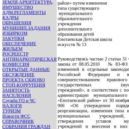
ЗЕМЛЯ,АРХИТЕКТУРА,
район» путем изменения
ИМУЩЕСТВО
типа существующего
АДМ.РЕГЛАМЕНТЫ
муниципального
КАДРЫ
образовательного
ОБРАЩЕНИЯ
учреждения
МУНИЦИП.ЗАДАНИЯ
дополнительного
ИЗБИРКОМ
образования детей
ЗАКУПКИ
Енотаевская Детская школа
ОБЕСПЕЧЕНИЕ
искусств № 13
ЖИЛЬЕМ
РОСРЕЕСТР
Руководствуясь частью 2 статьи 31
АНТИНАРКОТИЧЕСКАЯ
закона от 08.05.2010 № 83-ФЗ
КОМИССИЯ
изменений в отдельные законода
ОТКРЫТЫЕ ДАННЫЕ
Российской Федерации и 
ОБСУЖДЕНИЕ
совершенствованием правовог
ПРОЕКТА СКИОВО
государственных (муниц
СТОП-КОРРУПЦИЯ
учреждений», в соответствии с п
ЗАНЯТОСТЬ
администрации муниципального
НАСЕЛЕНИЯ
«Енотаевский район» от 30 ноябр
Служба ГО и ЧС
906 «Об утверждении порядк
НАЛОГИ
реорганизации, изменения типа 
ТУРИЗМ
муниципальных учреждени
Новости ФСС
утверждения уставов мун
СПРАВОЧНИК
учреждений и внесения в них 
СОБРАНИЯ ГРАЖДАН