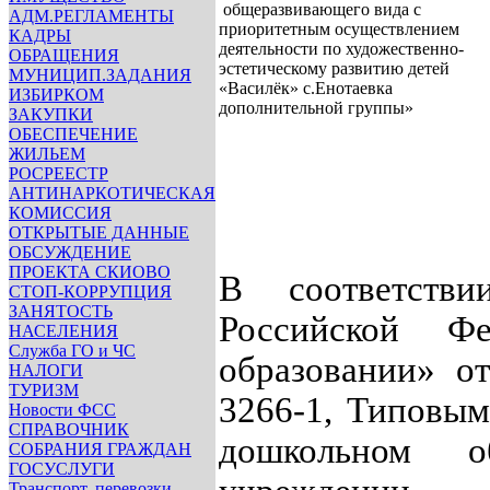
общеразвивающего вида с
АДМ.РЕГЛАМЕНТЫ
приоритетным осуществлением
КАДРЫ
деятельности по художественно-
ОБРАЩЕНИЯ
эстетическому развитию детей
МУНИЦИП.ЗАДАНИЯ
«Василёк» с.Енотаевка
ИЗБИРКОМ
дополнительной группы»
ЗАКУПКИ
ОБЕСПЕЧЕНИЕ
ЖИЛЬЕМ
РОСРЕЕСТР
АНТИНАРКОТИЧЕСКАЯ
КОМИССИЯ
ОТКРЫТЫЕ ДАННЫЕ
ОБСУЖДЕНИЕ
ПРОЕКТА СКИОВО
В соответств
СТОП-КОРРУПЦИЯ
ЗАНЯТОСТЬ
Российской Ф
НАСЕЛЕНИЯ
Служба ГО и ЧС
образовании» о
НАЛОГИ
ТУРИЗМ
3266-1, Типовы
Новости ФСС
СПРАВОЧНИК
дошкольном об
СОБРАНИЯ ГРАЖДАН
ГОСУСЛУГИ
Транспорт, перевозки,