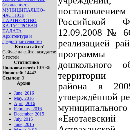
учреждении, 
безопасность
постановлением
МУНИЦИПАЛЬНО-
ЧАСТНОЕ
Российской Ф
ПАРТНЕРСТВО
КАДАСТРОВАЯ
12.09.2008 № 6
ПАЛАТА
Архитектура и
реализацией ра
градостроительство
Кто на сайте?
программы 
Сейчас на сайте находятся:
5 гостей
дошкольного о
Статистика
Пользователей:
107036
Новостей:
14442
территории Е
Ссылок:
3
Архив
района в 2009
June, 2016
утверждённой р
May, 2016
April, 2016
муниципальног
February, 2016
December, 2015
«Енотаевск
July, 2015
June, 2015
Астраханской
March, 2015