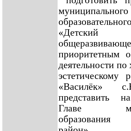
подготовить п
муниципальног
образовательно
«Детск
общеразвиваю
приоритетным о
деятельности по
эстетическому 
«Василёк» с.
представить н
Главе муни
образования 
район».