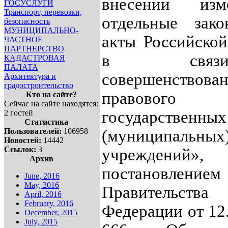
внесении из
ГОСУСЛУГИ
Транспорт, перевозки,
отдельные зако
безопасность
МУНИЦИПАЛЬНО-
акты Российско
ЧАСТНОЕ
ПАРТНЕРСТВО
в свя
КАДАСТРОВАЯ
ПАЛАТА
совершенствова
Архитектура и
градостроительство
правового п
Кто на сайте?
Сейчас на сайте находятся:
государственных
2 гостей
Статистика
Пользователей:
106958
(муниципальных
Новостей:
14442
Ссылок:
3
учреждений»,
Архив
постановлением
June, 2016
May, 2016
Правительства 
April, 2016
February, 2016
Федерации от 1
December, 2015
July, 2015