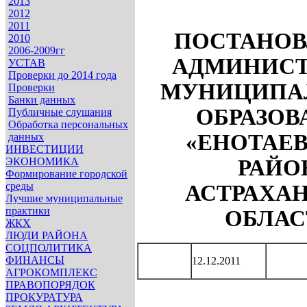
2013
2012
2011
ПОСТАНОВ
2010
2006-2009гг
АДМИНИСТ
УСТАВ
Проверки до 2014 года
МУНИЦИПА
Проверки
Банки данных
ОБРАЗОВ
Публичные слушания
Обработка персональных
«ЕНОТАЕ
данных
ИНВЕСТИЦИИ
ЭКОНОМИКА
РАЙО
Формирование городской
среды
АСТРАХА
Лучшие муниципальные
практики
ОБЛАС
ЖКХ
ЛЮДИ РАЙОНА
СОЦПОЛИТИКА
ФИНАНСЫ
12.12.2011
АГРОКОМПЛЕКС
ПРАВОПОРЯДОК
ПРОКУРАТУРА