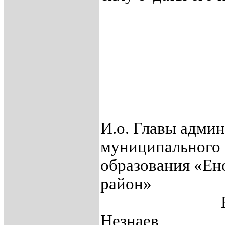
И.о. Главы адми
муниципального
образования «Ен
район»
В.С
Незнаев