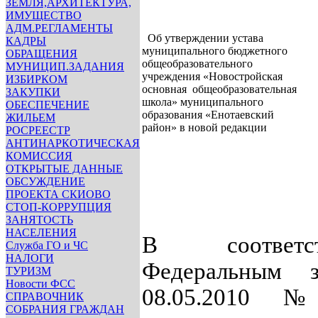
ЗЕМЛЯ,АРХИТЕКТУРА,
ИМУЩЕСТВО
АДМ.РЕГЛАМЕНТЫ
Об утверждении устава
КАДРЫ
муниципального бюджетного
ОБРАЩЕНИЯ
общеобразовательного
МУНИЦИП.ЗАДАНИЯ
учреждения «Новостройская
ИЗБИРКОМ
основная общеобразовательная
ЗАКУПКИ
школа» муниципального
ОБЕСПЕЧЕНИЕ
образования «Енотаевский
ЖИЛЬЕМ
район» в новой редакции
РОСРЕЕСТР
АНТИНАРКОТИЧЕСКАЯ
КОМИССИЯ
ОТКРЫТЫЕ ДАННЫЕ
ОБСУЖДЕНИЕ
ПРОЕКТА СКИОВО
СТОП-КОРРУПЦИЯ
ЗАНЯТОСТЬ
НАСЕЛЕНИЯ
В соответ
Служба ГО и ЧС
НАЛОГИ
Федеральным 
ТУРИЗМ
Новости ФСС
08.05.2010 №
СПРАВОЧНИК
СОБРАНИЯ ГРАЖДАН