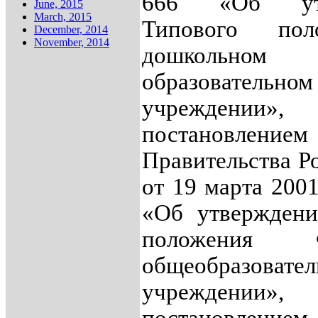
666 «Об утв
June, 2015
March, 2015
Типового по
December, 2014
November, 2014
дошкольном
образовательном
учрежде
постановлением
Правительства Р
от 19 марта 200
«Об утверждени
положения Ф
общеобразовате
учреждении»,