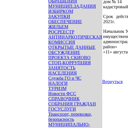
ОБРАЩЕНИЯ
дом № 14
МУНИЦИП.ЗАДАНИЯ
кадастровый 
ИЗБИРКОМ
ЗАКУПКИ
Срок дейст
ОБЕСПЕЧЕНИЕ
2021г.
ЖИЛЬЕМ
Начальник У
РОСРЕЕСТР
имуществен
АНТИНАРКОТИЧЕСКАЯ
админ
КОМИССИЯ
райо
ОТКРЫТЫЕ ДАННЫЕ
«11» августа
ОБСУЖДЕНИЕ
ПРОЕКТА СКИОВО
СТОП-КОРРУПЦИЯ
ЗАНЯТОСТЬ
НАСЕЛЕНИЯ
Служба ГО и ЧС
Вернуться
НАЛОГИ
ТУРИЗМ
Новости ФСС
СПРАВОЧНИК
СОБРАНИЯ ГРАЖДАН
ГОСУСЛУГИ
Транспорт, перевозки,
безопасность
МУНИЦИПАЛЬНО-