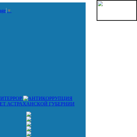
age
▼