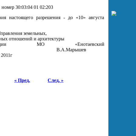
номер 30:03:04 01 02:203
вия настоящего разрешения - до «10» августа
правления земельных,
ных отношений и архитектуры
истрации МО «Енотаевский
н» В.А.Марышев
 2011г
« Пред.
След. »