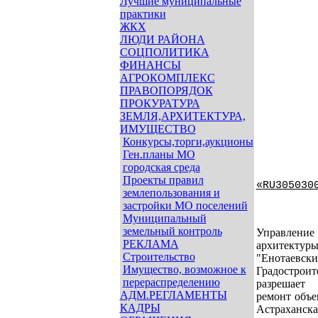
Лучшие муниципальные
практики
ЖКХ
ЛЮДИ РАЙОНА
СОЦПОЛИТИКА
ФИНАНСЫ
АГРОКОМПЛЕКС
ПРАВОПОРЯДОК
ПРОКУРАТУРА
ЗЕМЛЯ,АРХИТЕКТУРА,
ИМУЩЕСТВО
Конкурсы,торги,аукционы
Ген.планы МО
городская среда
Проекты правил
«
RU
305030
землепользования и
застройки МО поселений
Муниципальный
земельный контроль
Управлени
РЕКЛАМА
архитектур
Строительство
"Енотаевс
Имущество, возможное к
Градостро
перераспределению
разрешает 
АДМ.РЕГЛАМЕНТЫ
ремонт объе
КАДРЫ
Астраханска