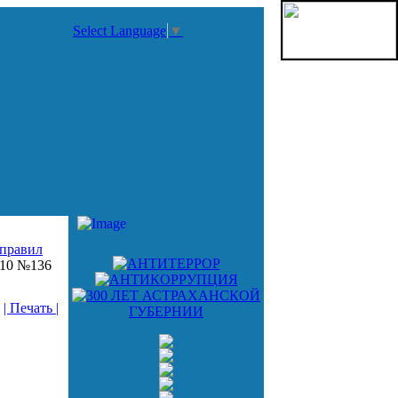
Select Language
▼
правил
010 №136
| Печать |