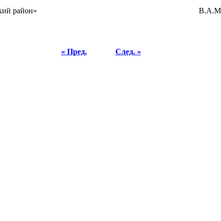
нотаевский район» В.А.Мары
« Пред.
След. »