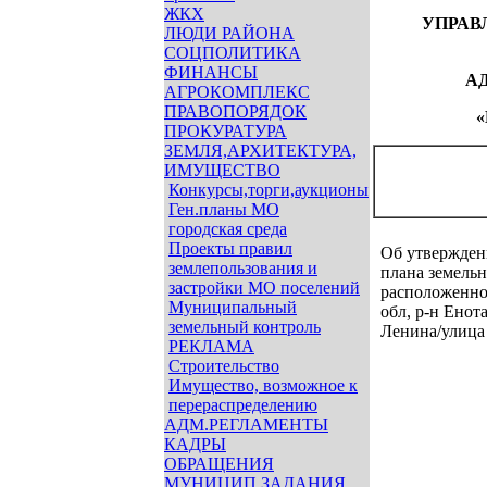
ЖКХ
УПРАВ
ЛЮДИ РАЙОНА
СОЦПОЛИТИКА
ФИНАНСЫ
А
АГРОКОМПЛЕКС
ПРАВОПОРЯДОК
ПРОКУРАТУРА
ЗЕМЛЯ,АРХИТЕКТУРА,
ИМУЩЕСТВО
Конкурсы,торги,аукционы
Ген.планы МО
городская среда
Проекты правил
Об утвержден
землепользования и
плана земельн
застройки МО поселений
расположенног
Муниципальный
обл, р-н Енота
земельный контроль
Ленина/улица 
РЕКЛАМА
Строительство
Имущество, возможное к
перераспределению
АДМ.РЕГЛАМЕНТЫ
КАДРЫ
ОБРАЩЕНИЯ
МУНИЦИП.ЗАДАНИЯ