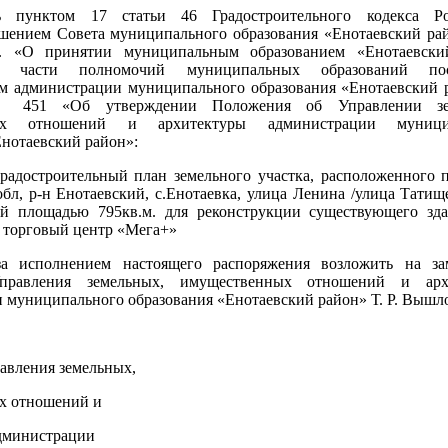
сь пунктом 17 статьи 46 Градостроительного кодекса Ро
шением Совета муниципального образования «Енотаевский р
0г. «О принятии муниципальным образованием «Енотаевски
ия части полномочий муниципальных образований пос
м администрации муниципального образования «Енотаевский 
№ 451 «Об утверждении Положения об Управлении зе
ых отношений и архитектуры администрации муници
Енотаевский район»:
градостроительный план земельного участка, расположенного п
бл, р-н Енотаевский, с.Енотаевка, улица Ленина /улица Татище
ей площадью 795кв.м. для реконструкции существующего зд
 торговый центр «Мега+»
за исполнением настоящего распоряжения возложить на зам
Управления земельных, имущественных отношений и арх
 муниципального образования «Енотаевский район» Т. Р. Вышло
авления земельных,
х отношений и
дминистрации