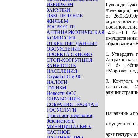
ИЗБИРКОМ
Руководствуя
ЗАКУПКИ
Федерации, ре
ОБЕСПЕЧЕНИЕ
от 26.03.201
ЖИЛЬЕМ
осуществлен
РОСРЕЕСТР
постановление
АНТИНАРКОТИЧЕСКАЯ
14.06.2011 
КОМИССИЯ
имущественн
ОТКРЫТЫЕ ДАННЫЕ
образования «
ОБСУЖДЕНИЕ
1. Утвердить 
ПРОЕКТА СКИОВО
Астраханская о
СТОП-КОРРУПЦИЯ
14 «б» , общ
ЗАНЯТОСТЬ
«Морозко» под
НАСЕЛЕНИЯ
Служба ГО и ЧС
2. Контроль 
НАЛОГИ
начальника 
ТУРИЗМ
администрации
Новости ФСС
СПРАВОЧНИК
СОБРАНИЯ ГРАЖДАН
ГОСУСЛУГИ
Начальник Упр
Транспорт, перевозки,
безопасность
имущественны
МУНИЦИПАЛЬНО-
ЧАСТНОЕ
архитектуры а
ПАРТНЕРСТВО