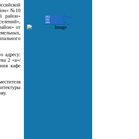
ссийской
айон» №10
й район»
елений»,
район» от
мельных,
пального
о адресу:
ва 2 «а»/
ания кафе
естителя
итектуры
ву.