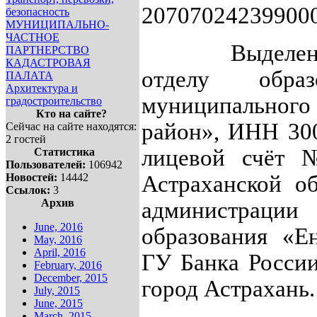
207070242399000
безопасность
МУНИЦИПАЛЬНО-
ЧАСТНОЕ
Выделенные с
ПАРТНЕРСТВО
КАДАСТРОВАЯ
отделу образ
ПАЛАТА
Архитектура и
муниципального 
градостроительство
Кто на сайте?
район», ИНН 30
Сейчас на сайте находятся:
2 гостей
лицевой счёт
Статистика
Пользователей:
106942
Новостей:
14442
Астраханской об
Ссылок:
3
Архив
администра
June, 2016
образования «Е
May, 2016
April, 2016
ГУ Банка России
February, 2016
December, 2015
город Астрахань.
July, 2015
June, 2015
March, 2015