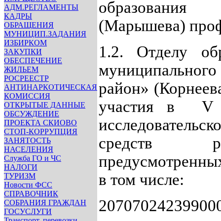
образования 
АДМ.РЕГЛАМЕНТЫ
КАДРЫ
(Марышева) проф
ОБРАЩЕНИЯ
МУНИЦИП.ЗАДАНИЯ
ИЗБИРКОМ
1.2. Отделу об
ЗАКУПКИ
ОБЕСПЕЧЕНИЕ
муниципального 
ЖИЛЬЕМ
РОСРЕЕСТР
район» (Корнеева
АНТИНАРКОТИЧЕСКАЯ
КОМИССИЯ
участия в V 
ОТКРЫТЫЕ ДАННЫЕ
ОБСУЖДЕНИЕ
исследовательс
ПРОЕКТА СКИОВО
СТОП-КОРРУПЦИЯ
средств ра
ЗАНЯТОСТЬ
НАСЕЛЕНИЯ
предусмотренных
Служба ГО и ЧС
НАЛОГИ
в том числе:
ТУРИЗМ
Новости ФСС
СПРАВОЧНИК
207070242399000
СОБРАНИЯ ГРАЖДАН
ГОСУСЛУГИ
Транспорт, перевозки,