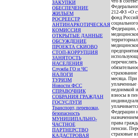
что в соотве
ЗАКУПКИ
Федеральног
ОБЕСПЕЧЕНИЕ
212-ФЗ «О с
ЖИЛЬЕМ
фонд Россий
РОСРЕЕСТР
социального
АНТИНАРКОТИЧЕСКАЯ
Федерации, 
КОМИССИЯ
медицинског
ОТКРЫТЫЕ ДАННЫЕ
территориал
ОБСУЖДЕНИЕ
медицинског
ПРОЕКТА СКИОВО
предприятия
СТОП-КОРРУПЦИЯ
использующи
ЗАНЯТОСТЬ
перечислять
НАСЕЛЕНИЯ
обязательно
Служба ГО и ЧС
страхование
НАЛОГИ
месяца. При
ТУРИЗМ
уплаченные 
Новости ФСС
недоимкой и
СПРАВОЧНИК
взносы в пе
СОБРАНИЯ ГРАЖДАН
индивидуаль
ГОСУСЛУГИ
уплачиваетс
Транспорт, перевозки,
Федерации 
безопасность
назначением
МУНИЦИПАЛЬНО-
права гражд
ЧАСТНОЕ
пенсии. Пер
ПАРТНЕРСТВО
страховые в
КАДАСТРОВАЯ