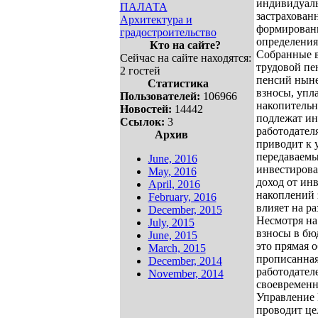
индивидуаль
ПАЛАТА
застрахован
Архитектура и
формировани
градостроительство
определения
Кто на сайте?
Собранные в
Сейчас на сайте находятся:
трудовой пе
2 гостей
пенсий нын
Статистика
взносы, упл
Пользователей:
106966
накопительн
Новостей:
14442
подлежат ин
Ссылок:
3
работодател
Архив
приводит к 
передаваемы
June, 2016
инвестирова
May, 2016
доход от ин
April, 2016
накоплений 
February, 2016
влияет на р
December, 2015
Несмотря на 
July, 2015
взносы в бю
June, 2015
это прямая о
March, 2015
прописанная
December, 2014
работодател
November, 2014
своевременн
Управление 
проводит це