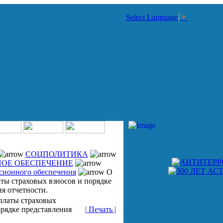
Select Language
▼
СОЦПОЛИТИКА
ОЕ ОБЕСПЕЧЕНИЕ
сионного обеспечения
О
ты страховых взносов и порядке
я отчетности.
платы страховых
орядке представления
| Печать |