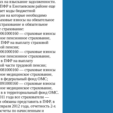
х на взыскание задолженности.
ПФР в Енотаевском районе еще
ает коды бюджетной
ии на которые необходимо
раховые взносы на обязательное
страхование и обязательное
 страхование:
061000160 — страховые взносы
ьное пенсионное страхование,
 ПФР на выплату страховой
вой пенсии;
061000160 — страховые взносы
ьное пенсионное страхование,
 в ПФР на выплату
ой части трудовой пенсии;
081000160 — страховые взносы
ьное медицинское страхование,
 в федеральный фонд ОМС;
091000160 — страховые взносы
ьное медицинское страхование,
 в в территориальный фонд ОМС.
011 года все страхователи —
и обязаны представить в ПФР, в
евраля 2012 года, отчетность 2-х
расчеты по начисленным и