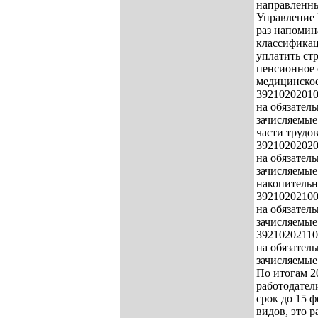
направленны
Управление 
раз напомин
классификац
уплатить ст
пенсионное 
медицинское
39210202010
на обязател
зачисляемые
части трудо
39210202020
на обязател
зачисляемые
накопительн
39210202100
на обязател
зачисляемые
39210202110
на обязател
зачисляемые
По итогам 2
работодател
срок до 15 ф
видов, это 