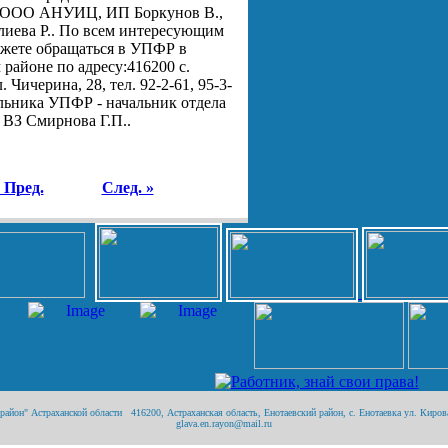
, ООО АНУИЦ, ИП Боркунов В.,
иева Р.. По всем интересующим
жете обращаться в УПФР в
районе по адресу:416200 с.
. Чичерина, 28, тел. 92-2-61, 95-3-
альника УПФР - начальник отдела
ВЗ Смирнова Г.П..
 Пред.
След. »
йон" Астраханской области 416200, Астраханская область, Енотаевский район, с. Енотаевка ул. Кирова
glava.en.rayon@mail.ru