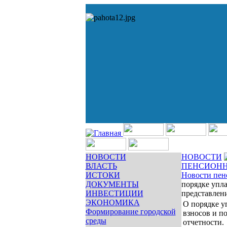
НОВОСТИ
НОВОСТИ
ВЛАСТЬ
ПЕНСИОНН
ИСТОКИ
Новости пен
ДОКУМЕНТЫ
порядке упла
ИНВЕСТИЦИИ
представлени
ЭКОНОМИКА
О порядке у
Формирование городской
взносов и п
среды
отчетности.