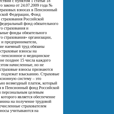
тствии с пунктом 1 статьи 18
о закона от 24.07.2009 года №
траховых взносах в Пенсионный
ской Федерации, Фонд
 страхования Российской
федеральный фонд обязательного
о страхования и
ьные фонды обязательного
о страхования» организации,
 и предприниматели,
е наемный труд обязаны
 страховые взносы на
е пенсионное и медицинское
 не позднее 15 числа каждого
 этом начисленные, но не
страховые взносы признаются
 подлежат взысканию. Страховые
нсионную систему – это
но возмездный платеж, который
я в Пенсионный фонд Российской
и персональным целевым
 которого является обеспечение
анина на получение трудовой
ечисленные страхователем
зносы учитываются на