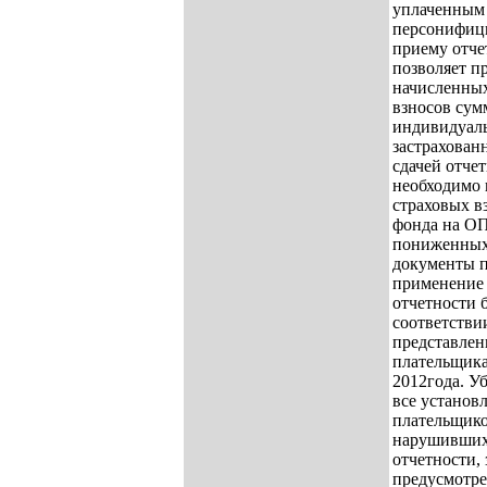
уплаченным 
персонифици
приему отче
позволяет п
начисленных
взносов сум
индивидуаль
застрахован
сдачей отче
необходимо
страховых в
фонда на О
пониженных
документы 
применение
отчетности 
соответстви
представлен
плательщика
2012года. У
все установ
плательщико
нарушивших
отчетности,
предусмотр