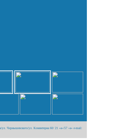
/ул. Чернышевского/ул. Коминтерна 60/ 21 «а»/57 «а» e-mail: