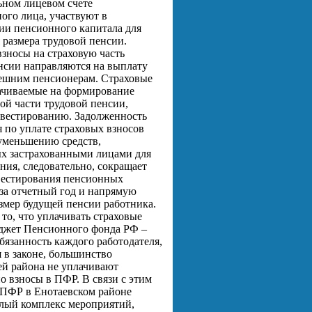
ном лицевом счете
ного лица, участвуют в
и пенсионного капитала для
 размера трудовой пенсии.
зносы на страховую часть
нсии направляются на выплату
ешним пенсионерам. Страховые
ачиваемые на формирование
ой части трудовой пенсии,
вестированию. Задолженность
я по уплате страховых взносов
уменьшению средств,
х застрахованными лицами для
ния, следовательно, сокращает
вестирования пенсионных
за отчетный год и напрямую
азмер будущей пенсии работника.
то, что уплачивать страховые
джет Пенсионного фонда РФ –
бязанность каждого работодателя,
 в законе, большинство
ей района не уплачивают
о взносы в ПФР. В связи с этим
ПФР в Енотаевском районе
лый комплекс мероприятий,