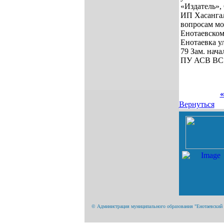
«Издатель»
ИП Хасангал
вопросам мо
Енотаевском 
Енотаевка ул
79 Зам. нач
ПУ АСВ ВС 
«
Вернуться
© Администрация муниципального образования "Енотаевский ра