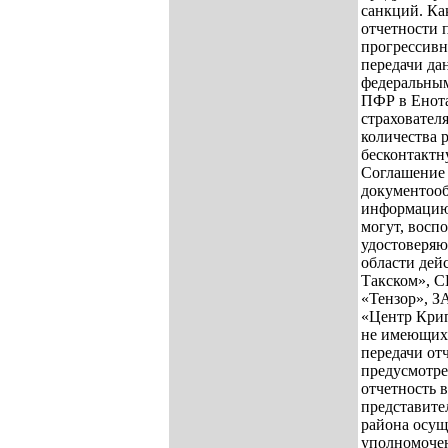
санкций. Как
отчетности 
прогрессивн
передачи да
федеральным
ПФР в Енота
страховател
количества 
бесконтактн
Соглашение 
документооб
информацию 
могут, восп
удостоверяю
области дей
Такском», С
«Тензор», З
«Центр Крип
не имеющих
передачи от
предусмотре
отчетность 
представите
района осущ
уполномоче