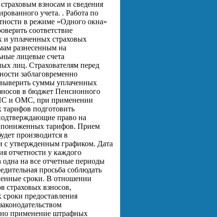
страховым взносам и сведения
рованного учета. . Работа по
тности в режиме «Одного окна»
роверить соответствие
 и уплаченных страховых
мам разнесенным на
ные лицевые счета
ных лиц. Страхователям перед
тности заблаговременно
 выверить суммы уплаченных
зносов в бюджет Пенсионного
ПС и ОМС, при применении
 тарифов подготовить
подтверждающие право на
 пониженных тарифов. Прием
будет производится в
и с утвержденным графиком. Дата
ия отчетности у каждого
 одна на все отчетные периоды
бедительная просьба соблюдать
ленные сроки. В отношении
в страховых взносов,
 сроки предоставления
 законодательством
ено применение штрафных