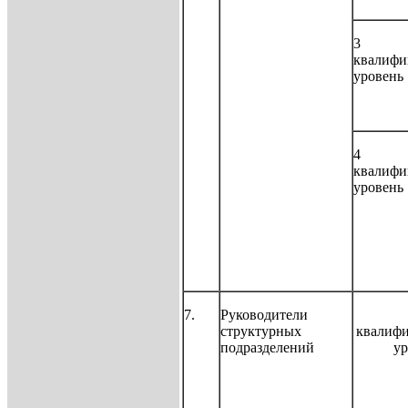
3
квалиф
уровень
4
квалиф
уровень
7.
Руководители
структурных
квалиф
подразделений
ур