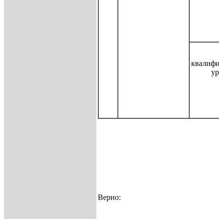
квалиф
ур
Верно: