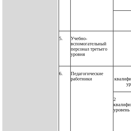
5.
Учебно-
вспомогательный
персонал третьего
уровня
6.
Педагогические
работники
квалиф
ур
2
квалиф
уровень