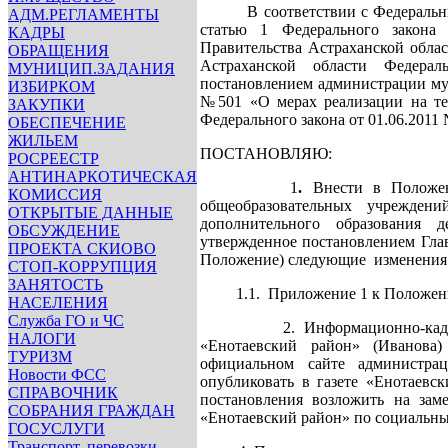
В соответствии с Федеральным 
АДМ.РЕГЛАМЕНТЫ
статью 1 Федерального закона
КАДРЫ
Правительства Астраханской обла
ОБРАЩЕНИЯ
Астраханской области Федерал
МУНИЦИП.ЗАДАНИЯ
постановлением администрации му
ИЗБИРКОМ
№501 «О мерах реализации на те
ЗАКУПКИ
Федерального закона от 01.06.201
ОБЕСПЕЧЕНИЕ
ЖИЛЬЕМ
ПОСТАНОВЛЯЮ:
РОСРЕЕСТР
АНТИНАРКОТИЧЕСКАЯ
1
.
Внести в Положе
КОМИССИЯ
общеобразовательных учреждени
ОТКРЫТЫЕ ДАННЫЕ
дополнительного образования д
ОБСУЖДЕНИЕ
утвержденное постановлением Глав
ПРОЕКТА СКИОВО
Положение) следующие изменения
СТОП-КОРРУПЦИЯ
ЗАНЯТОСТЬ
1.1. Приложение 1 к Положению 
НАСЕЛЕНИЯ
Служба ГО и ЧС
2. Информационно-кадровому
НАЛОГИ
«Енотаевский район» (Иванова)
ТУРИЗМ
официальном сайте администра
Новости ФСС
опубликовать в газете «Енотае
СПРАВОЧНИК
постановления возложить на зам
СОБРАНИЯ ГРАЖДАН
«Енотаевский район» по социальны
ГОСУСЛУГИ
Транспорт, перевозки,