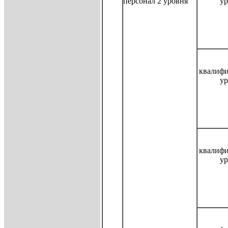
персонал 2 уровня
ур
квалиф
ур
квалиф
ур