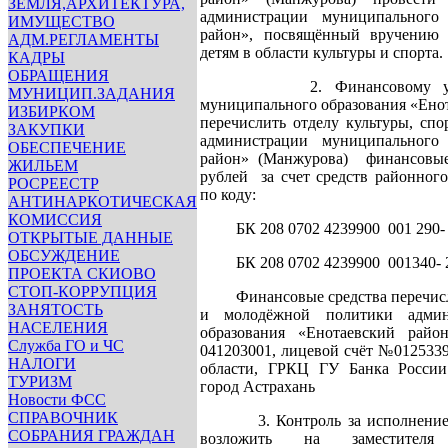
ЗЕМЛЯ,АРХИТЕКТУРА,
администрации муниципального 
ИМУЩЕСТВО
район», посвящённый вручению
АДМ.РЕГЛАМЕНТЫ
детям в области культуры и спорта.
КАДРЫ
ОБРАЩЕНИЯ
2. Финансовому управл
МУНИЦИП.ЗАДАНИЯ
муниципального образования «Ено
ИЗБИРКОМ
перечислить отделу культуры, сп
ЗАКУПКИ
администрации муниципального 
ОБЕСПЕЧЕНИЕ
район» (Манжурова) финансовые
ЖИЛЬЕМ
рублей за счет средств районног
РОСРЕЕСТР
по коду:
АНТИНАРКОТИЧЕСКАЯ
КОМИССИЯ
БК 208 0702 4239900 001 290- 
ОТКРЫТЫЕ ДАННЫЕ
ОБСУЖДЕНИЕ
БК 208 0702 4239900 001340- 2
ПРОЕКТА СКИОВО
СТОП-КОРРУПЦИЯ
Финансовые средства перечислит
ЗАНЯТОСТЬ
и молодёжной политики админ
НАСЕЛЕНИЯ
образования «Енотаевский рай
Служба ГО и ЧС
041203001, лицевой счёт №012533
НАЛОГИ
области, ГРКЦ ГУ Банка России
ТУРИЗМ
город Астрахань
Новости ФСС
СПРАВОЧНИК
3. Контроль за исполнением 
СОБРАНИЯ ГРАЖДАН
возложить на заместителя