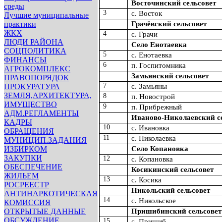
Восточинский сельсовет
среды
3
с. Восток
Лучшие муниципальные
Грачёвский сельсовет
практики
ЖКХ
4
с. Грачи
ЛЮДИ РАЙОНА
Село Енотаевка
СОЦПОЛИТИКА
5
с. Енотаевка
ФИНАНСЫ
6
п. Госпитомника
АГРОКОМПЛЕКС
Замьянский сельсовет
ПРАВОПОРЯДОК
7
с. Замьяны
ПРОКУРАТУРА
ЗЕМЛЯ,АРХИТЕКТУРА,
8
п. Новострой
ИМУЩЕСТВО
9
п. Прибрежный
АДМ.РЕГЛАМЕНТЫ
Иваново-Николаевский с
КАДРЫ
10
с. Ивановка
ОБРАЩЕНИЯ
11
с. Николаевка
МУНИЦИП.ЗАДАНИЯ
Село Копановка
ИЗБИРКОМ
ЗАКУПКИ
12
с. Копановка
ОБЕСПЕЧЕНИЕ
Косикинский сельсовет
ЖИЛЬЕМ
13
с. Косика
РОСРЕЕСТР
Никольский сельсовет
АНТИНАРКОТИЧЕСКАЯ
14
с. Никольское
КОМИССИЯ
Пришибинский сельсовет
ОТКРЫТЫЕ ДАННЫЕ
ОБСУЖДЕНИЕ
15
с. Пришиб