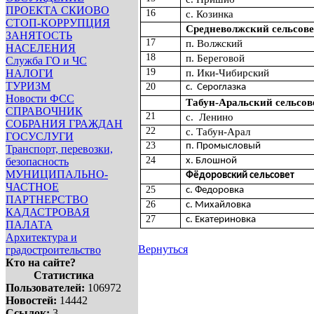
ПРОЕКТА СКИОВО
16
с. Козинка
СТОП-КОРРУПЦИЯ
Средневолжский сельсове
ЗАНЯТОСТЬ
17
п. Волжский
НАСЕЛЕНИЯ
18
п. Береговой
Служба ГО и ЧС
19
п. Ики-Чибирский
НАЛОГИ
ТУРИЗМ
20
с.
Сероглазка
Новости ФСС
Табун-Аральский сельсов
СПРАВОЧНИК
21
с.
Ленино
СОБРАНИЯ ГРАЖДАН
22
с. Табун-Арал
ГОСУСЛУГИ
23
п. Промысловый
Транспорт, перевозки,
24
безопасность
х. Блошной
МУНИЦИПАЛЬНО-
Фёдоровский сельсовет
ЧАСТНОЕ
25
с. Федоровка
ПАРТНЕРСТВО
26
с. Михайловка
КАДАСТРОВАЯ
27
с. Екатериновка
ПАЛАТА
Архитектура и
Вернуться
градостроительство
Кто на сайте?
Статистика
Пользователей:
106972
Новостей:
14442
Ссылок:
3