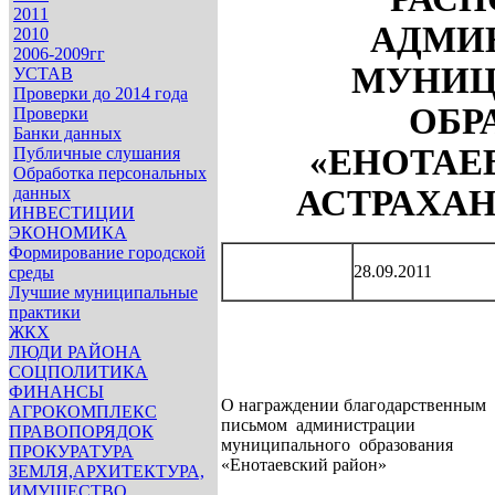
2011
АДМИ
2010
2006-2009гг
МУНИЦ
УСТАВ
Проверки до 2014 года
ОБР
Проверки
Банки данных
«ЕНОТАЕ
Публичные слушания
Обработка персональных
данных
АСТРАХА
ИНВЕСТИЦИИ
ЭКОНОМИКА
Формирование городской
28.09.2011
среды
Лучшие муниципальные
практики
ЖКХ
ЛЮДИ РАЙОНА
СОЦПОЛИТИКА
ФИНАНСЫ
О награждении благодарственным
АГРОКОМПЛЕКС
письмом администрации
ПРАВОПОРЯДОК
муниципального образования
ПРОКУРАТУРА
«Енотаевский район»
ЗЕМЛЯ,АРХИТЕКТУРА,
ИМУЩЕСТВО