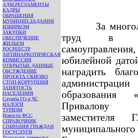
АДМ.РЕГЛАМЕНТЫ
КАДРЫ
ОБРАЩЕНИЯ
МУНИЦИП.ЗАДАНИЯ
За многолетн
ИЗБИРКОМ
ЗАКУПКИ
труд в ор
ОБЕСПЕЧЕНИЕ
ЖИЛЬЕМ
самоуправлени
РОСРЕЕСТР
АНТИНАРКОТИЧЕСКАЯ
юбилейной датой
КОМИССИЯ
ОТКРЫТЫЕ ДАННЫЕ
наградить благ
ОБСУЖДЕНИЕ
ПРОЕКТА СКИОВО
администрац
СТОП-КОРРУПЦИЯ
ЗАНЯТОСТЬ
образования «
НАСЕЛЕНИЯ
Служба ГО и ЧС
Привалову 
НАЛОГИ
ТУРИЗМ
заместителя Г
Новости ФСС
СПРАВОЧНИК
муниципальног
СОБРАНИЯ ГРАЖДАН
ГОСУСЛУГИ
Транспорт, перевозки,