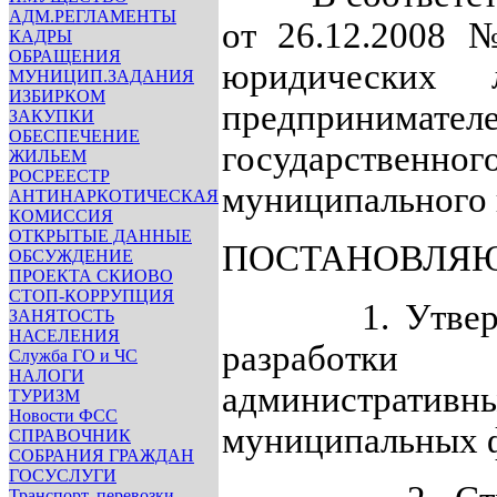
АДМ.РЕГЛАМЕНТЫ
от 26.12.2008 
КАДРЫ
ОБРАЩЕНИЯ
юридических 
МУНИЦИП.ЗАДАНИЯ
ИЗБИРКОМ
предпринимат
ЗАКУПКИ
ОБЕСПЕЧЕНИЕ
государственно
ЖИЛЬЕМ
РОСРЕЕСТР
муниципального 
АНТИНАРКОТИЧЕСКАЯ
КОМИССИЯ
ОТКРЫТЫЕ ДАННЫЕ
ПОСТАНОВЛЯЮ
ОБСУЖДЕНИЕ
ПРОЕКТА СКИОВО
СТОП-КОРРУПЦИЯ
1. Утвердить
ЗАНЯТОСТЬ
НАСЕЛЕНИЯ
разработк
Служба ГО и ЧС
НАЛОГИ
административн
ТУРИЗМ
Новости ФСС
муниципальных ф
СПРАВОЧНИК
СОБРАНИЯ ГРАЖДАН
ГОСУСЛУГИ
Транспорт, перевозки,