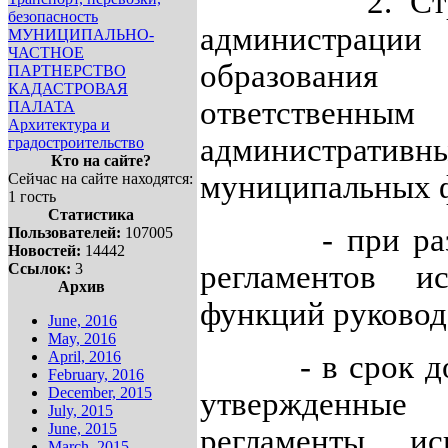
2. Структу
безопасность
администра
МУНИЦИПАЛЬНО-
ЧАСТНОЕ
образования 
ПАРТНЕРСТВО
КАДАСТРОВАЯ
ответствен
ПАЛАТА
Архитектура и
административн
градостроительство
Кто на сайте?
муниципальных 
Сейчас на сайте находятся:
1 гость
Статистика
- при разраб
Пользователей:
107005
Новостей:
14442
регламентов и
Ссылок:
3
Архив
функций руковод
June, 2016
May, 2016
April, 2016
- в срок до 01
February, 2016
December, 2015
утвержденн
July, 2015
June, 2015
регламенты ис
March, 2015