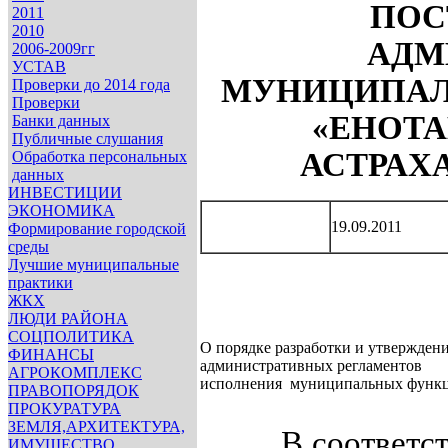
ПОС
2011
2010
АДМ
2006-2009гг
УСТАВ
МУНИЦИПАЛ
Проверки до 2014 года
Проверки
«ЕНОТА
Банки данных
Публичные слушания
АСТРАХ
Обработка персональных
данных
ИНВЕСТИЦИИ
ЭКОНОМИКА
19.09.2011
Формирование городской
среды
Лучшие муниципальные
практики
ЖКХ
ЛЮДИ РАЙОНА
СОЦПОЛИТИКА
О порядке разработки и утвержден
ФИНАНСЫ
административных регламентов
АГРОКОМПЛЕКС
исполнения муниципальных функ
ПРАВОПОРЯДОК
ПРОКУРАТУРА
ЗЕМЛЯ,АРХИТЕКТУРА,
В соответстви
ИМУЩЕСТВО