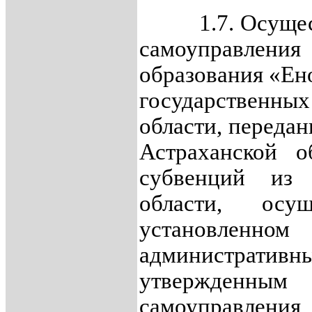
1.7. Осуществ
самоуправл
образования «Ен
государственны
области, переда
Астраханской о
субвенций из
области, осу
установлен
администра
утвержденн
самоуправлен