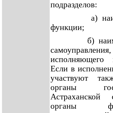
подразделов:
а) наимено
функции;
б) наименов
самоуправле
исполняющего 
Если в исполне
участвуют так
органы гос
Астраханской о
органы фе