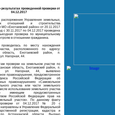
 результатах проведенной проверки от
04.12.2017
 распоряжения Управления земельных,
ных отношений и строительства
 МО «Енотаевский район» от 20.11.2017
д с 30.11.2017 по 04.12.2017 проведена
выездная проверка по муниципальному
нтролю в отношении гражданина.
роводилась по месту нахождения
частка, расположенного по адресу:
я область, Енотаевский район, п.
л. Нагорная, 44.
там проверки на земельном участке по
ханская область, Енотаевский район,
п.
й, ул. Нагорная, 44, выявлено
ное правонарушение, предусмотренное
декса Российской Федерации об
вных правонарушениях «Самовольное
льного участка или части земельного
 числе использование земельного участка
е имеющим предусмотренных
ством Российской Федерации прав на
мельный участок». По данному факту
проверки от 04.12.2017 № 20 с
направлены в Управление Федеральной
арственной регистрации, кадастра и
 по Астраханской области. Выдано