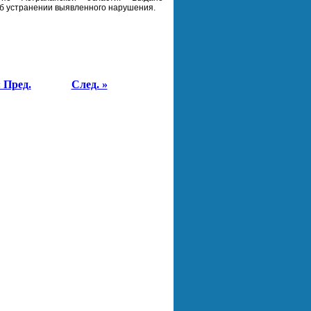
б устранении выявленного нарушения.
 Пред.
След. »