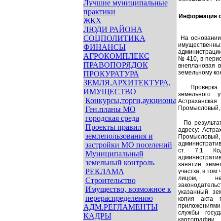
Лучшие муниципальные
практики
Информация о
ЖКХ
ЛЮДИ РАЙОНА
СОЦПОЛИТИКА
На основании
имуществен
ФИНАНСЫ
администрации
АГРОКОМПЛЕКС
№ 410, в перио
ПРАВОПОРЯДОК
внеплановая 
земельному ко
ПРОКУРАТУРА
ЗЕМЛЯ,АРХИТЕКТУРА,
Проверка п
ИМУЩЕСТВО
земельного у
Конкурсы,торги,аукционы
Астраханска
Промысловый, у
Ген.планы МО
городская среда
По результа
Проекты правил
адресу:
Астра
землепользования и
Промысловы
административ
застройки МО поселений
ст. 7.1 Ко
Муниципальный
администрати
земельный контроль
занятие земе
РЕКЛАМА
участка, в том
лицом, н
Строительство
законодатель
Имущество, возможное к
указанный зе
перераспределению
копия акта
приложениями 
АДМ.РЕГЛАМЕНТЫ
службы госуд
КАДРЫ
картографии