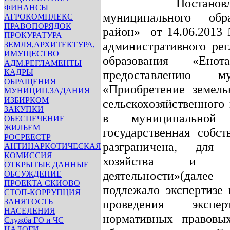
Постан
ФИНАНСЫ
муниципального обр
АГРОКОМПЛЕКС
ПРАВОПОРЯДОК
район»
от 14.06.2013
ПРОКУРАТУРА
административного ре
ЗЕМЛЯ,АРХИТЕКТУРА,
ИМУЩЕСТВО
образования «Ено
АДМ.РЕГЛАМЕНТЫ
КАДРЫ
предоставлению м
ОБРАЩЕНИЯ
«Приобретение земель
МУНИЦИП.ЗАДАНИЯ
ИЗБИРКОМ
сельскохозяйственного
ЗАКУПКИ
в муниципальной 
ОБЕСПЕЧЕНИЕ
ЖИЛЬЕМ
государственная собс
РОСРЕЕСТР
разграничена, для 
АНТИНАРКОТИЧЕСКАЯ
КОМИССИЯ
хозяйства и ос
ОТКРЫТЫЕ ДАННЫЕ
деятельности»
(далее
ОБСУЖДЕНИЕ
ПРОЕКТА СКИОВО
подлежало экспертизе 
СТОП-КОРРУПЦИЯ
ЗАНЯТОСТЬ
проведения экспе
НАСЕЛЕНИЯ
нормативных правовы
Служба ГО и ЧС
НАЛОГИ