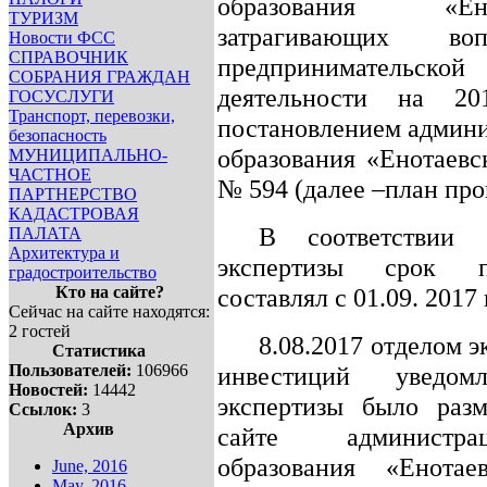
образования «Ен
ТУРИЗМ
затрагивающих во
Новости ФСС
СПРАВОЧНИК
предпринимательск
СОБРАНИЯ ГРАЖДАН
деятельности на 20
ГОСУСЛУГИ
Транспорт, перевозки,
постановлением админ
безопасность
образования «Енотаевс
МУНИЦИПАЛЬНО-
ЧАСТНОЕ
№ 594 (далее –план про
ПАРТНЕРСТВО
КАДАСТРОВАЯ
В соответствии 
ПАЛАТА
Архитектура и
экспертизы срок п
градостроительство
Кто на сайте?
составлял с 01.09. 2017 г
Сейчас на сайте находятся:
2 гостей
8.08.2017 отделом э
Статистика
Пользователей:
106966
инвестиций уведо
Новостей:
14442
экспертизы было раз
Ссылок:
3
Архив
сайте администра
образования «Енота
June, 2016
May, 2016