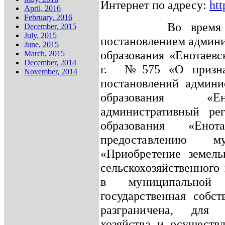
Интернет по адресу:
htt
April, 2016
February, 2016
Во время 
December, 2015
July, 2015
постановлением админ
June, 2015
образования «Енотаевс
March, 2015
December, 2014
г.
№575 «О призна
November, 2014
постановлений админи
образования «Е
административный ре
образования «Ено
предоставлению м
«Приобретение земель
сельскохозяйственного
в муниципальной 
государственная собс
разграничена, для 
хозяйства и осуществл