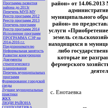
район»
от 14.06.201
Программа развития
района до 2013г
административ
Перечень МУП,МУ
муниципального обр
Реестр программ 2012
Реестр программ 2013
район» по предоста
Перечень программ
Реестр программ 2014
услуги «Приобретение
Исполнение программ
земель сельскохозяй
ПРОГРАММА СЭР на
2014-2016 г.г.
находящихся в муниц
Предпринимателю
либо государствен
Неформальная занятость
Развитие конкуренции
которые не разгра
Документы
фермерского хозяйст
стратегического
планирования
деяте
Перечнь муниципальных
программ
Формирование городской
среды
Лучшие муниципальные
с. Енотаевка
практики
ЖКХ
ЛЮДИ РАЙОНА
СОЦПОЛИТИКА