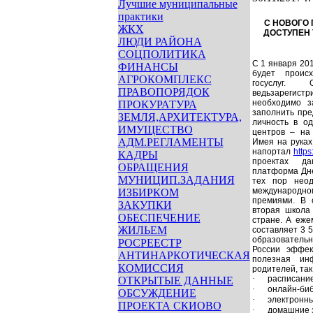
Лучшие муниципальные
практики
С НОВОГО 
ЖКХ
ДОСТУПЕН 
ЛЮДИ РАЙОНА
СОЦПОЛИТИКА
С 1 января 201
ФИНАНСЫ
будет проис
АГРОКОМПЛЕКС
госуслуг.
ПРАВОПОРЯДОК
ведьзарегис
необходимо 
ПРОКУРАТУРА
заполнить пре
ЗЕМЛЯ,АРХИТЕКТУРА,
личность в о
ИМУЩЕСТВО
центров – н
АДМ.РЕГЛАМЕНТЫ
Имея на руках
на
портал
https
КАДРЫ
проектах да
ОБРАЩЕНИЯ
платформа Дне
МУНИЦИП.ЗАДАНИЯ
тех пор неод
международно
ИЗБИРКОМ
премиями. В 
ЗАКУПКИ
вторая школа
ОБЕСПЕЧЕНИЕ
стране. А еже
ЖИЛЬЕМ
составляет 3 5
образовательн
РОСРЕЕСТР
России эффек
АНТИНАРКОТИЧЕСКАЯ
полезная ин
КОМИССИЯ
родителей, так
·
расписание
ОТКРЫТЫЕ ДАННЫЕ
·
онлайн-биб
ОБСУЖДЕНИЕ
·
электронны
ПРОЕКТА СКИОВО
·
домашние 