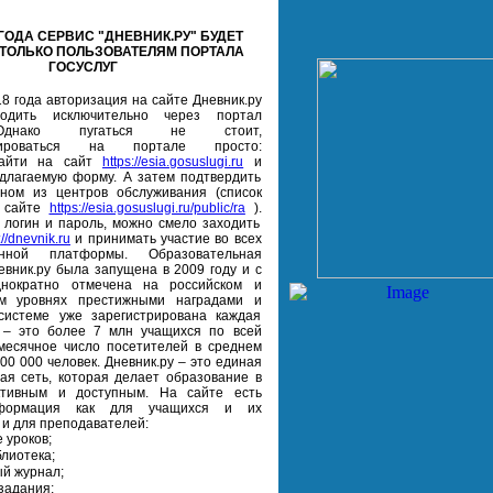
ГОДА СЕРВИС "ДНЕВНИК.РУ" БУДЕТ
ТОЛЬКО ПОЛЬЗОВАТЕЛЯМ ПОРТАЛА
ГОСУСЛУГ
8 года авторизация на сайте Дневник.ру
ходить исключительно через портал
 Однако пугаться не стоит,
трироваться на портале просто:
зайти на сайт
https://esia.gosuslugi.ru
и
длагаемую форму. А затем подтвердить
дном из центров обслуживания (список
а сайте
https://esia.gosuslugi.ru/public/ra
).
 логин и пароль, можно смело заходить
://dnevnik.ru
и принимать участие во всех
нной платформы.
Образовательная
вник.ру была запущена в 2009 году и с
нократно отмечена на российском и
м уровнях престижными наградами и
системе уже зарегистрирована каждая
 – это более 7 млн учащихся по всей
месячное число посетителей в среднем
00 000 человек.
Дневник.ру – это единая
ая сеть, которая делает образование в
тивным и доступным. На сайте есть
формация как для учащихся и их
 и для преподавателей:
 уроков;
лиотека;
й журнал;
задания;