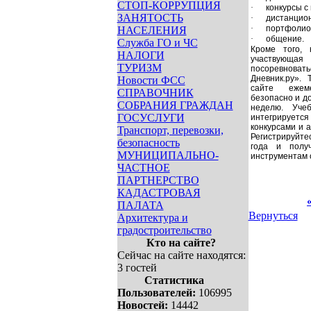
СТОП-КОРРУПЦИЯ
·
конкурсы с
ЗАНЯТОСТЬ
·
дистанцион
·
портфолио
НАСЕЛЕНИЯ
·
общение.
Служба ГО и ЧС
Кроме того, 
НАЛОГИ
участвующа
ТУРИЗМ
посоревноват
Дневник.ру».
Новости ФСС
сайте ежеме
СПРАВОЧНИК
безопасно и до
СОБРАНИЯ ГРАЖДАН
неделю. Уче
ГОСУСЛУГИ
интегрируется
конкурсами и 
Транспорт, перевозки,
Регистрируйтес
безопасность
года и полу
МУНИЦИПАЛЬНО-
инструментам 
ЧАСТНОЕ
ПАРТНЕРСТВО
КАДАСТРОВАЯ
ПАЛАТА
Вернуться
Архитектура и
градостроительство
Кто на сайте?
Сейчас на сайте находятся:
3 гостей
Статистика
Пользователей:
106995
Новостей:
14442