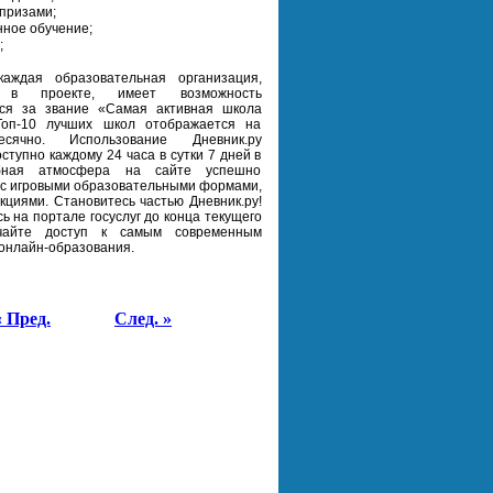
 призами;
ное обучение;
;
каждая образовательная организация,
я в проекте, имеет возможность
ься за звание «Самая активная школа
 Топ-10 лучших школ отображается на
сячно.
Использование Дневник.ру
ступно каждому 24 часа в сутки 7 дней в
бная атмосфера на сайте успешно
 с игровыми образовательными формами,
акциями.
Становитесь частью Дневник.ру!
ь на портале госуслуг до конца текущего
чайте доступ к самым современным
онлайн-образования.
« Пред.
След. »