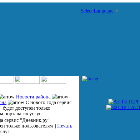
Select Language
▼
Новости района
она
С нового года сервис
 будет доступен только
м портала госуслуг
да сервис "Дневник.ру"
пен только пользователям
| Печать |
услуг